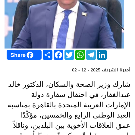
S
F
T
W
T
L
Share
h
a
w
h
e
i
a
c
i
a
l
n
r
e
t
t
e
k
أميرة الشريف
02 - 12 - 2025
e
b
t
s
g
e
o
e
A
r
d
o
r
p
a
I
شارك وزير الصحة والسكان، الدكتور خالد
k
p
m
n
عبدالغفار، في احتفال سفارة دولة
الإمارات العربية المتحدة بالقاهرة بمناسبة
العيد الوطني الرابع والخمسين، مؤكّدًا
عمق العلاقات الأخوية بين البلدين، وناقلاً