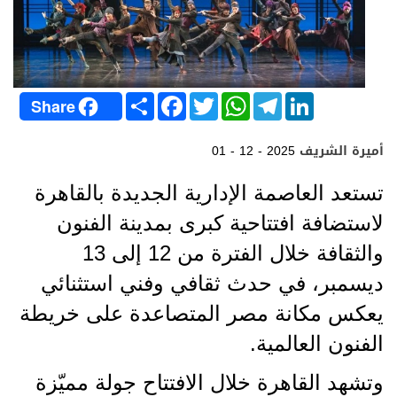
S
F
T
W
T
L
Share
h
a
w
h
e
i
a
c
i
a
l
n
r
e
t
t
e
k
أميرة الشريف
01 - 12 - 2025
e
b
t
s
g
e
o
e
A
r
d
o
r
p
a
I
تستعد العاصمة الإدارية الجديدة بالقاهرة
k
p
m
n
لاستضافة افتتاحية كبرى بمدينة الفنون
والثقافة خلال الفترة من 12 إلى 13
ديسمبر، في حدث ثقافي وفني استثنائي
يعكس مكانة مصر المتصاعدة على خريطة
الفنون العالمية.
وتشهد القاهرة خلال الافتتاح جولة مميّزة