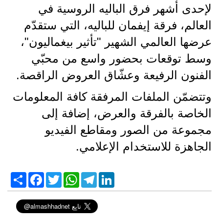
لإحدى أشهر فرق الباليه الروسية في
العالم، فرقة إيفمان للباليه، التي ستقدّم
عرضها العالمي الشهير "تأثير بيغماليون"،
وسط توقعات بحضور واسع من محبّي
الفنون الرفيعة وعشّاق العروض الراقصة.
وتتضمّن الملفات المرفقة كافة المعلومات
الخاصة بالفرقة والعرض، إضافة إلى
مجموعة من الصور ومقاطع الفيديو
الجاهزة للاستخدام الإعلامي.
S
F
T
W
T
L
h
a
w
h
e
i
a
c
i
a
l
n
r
e
t
t
e
k
e
b
t
s
g
e
o
e
A
r
d