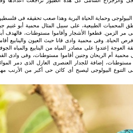
لحجل والزجزاج الشامى كل هذه الطيور تراجعت أعدادها وف
لبيولوجى وحماية الحياة البرية وهذا صعب تحقيقه فى فلسطين
ق المحميات الطبيعية، على سبيل المثال
محمية أبو غنيم جب
ى مر الزمن. قطعوا الأشجار وأقاموا مستوطنات، ف
الهدف أبع
فرص الحياة.
وفى محمية وادى قانا حيث العيون والينابيع أقامو
عوجة إعتدوا على مصادر المياه من الينابيع والمياه الجوفي
 محمية أم الريحان وجنين أقاموا مستوطنات، وفى وادى الق
ا مستوطنات،
إضافة للجدار العنصرى العازل الذى دمر الموائ
على التنوع البيولوجى ليصبح أى كائن حى أكبر من الأرنب مهد