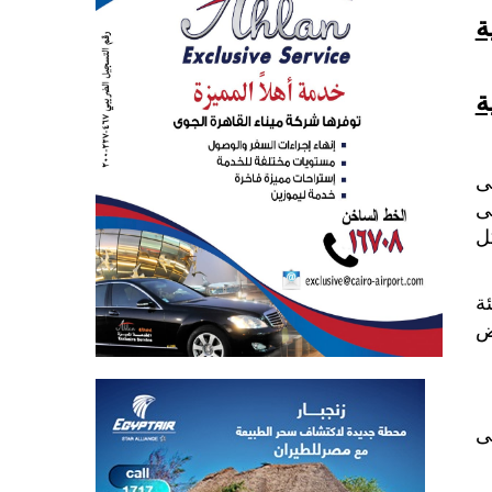
ة
ة
ى
ى
ل
ة
ض
ى