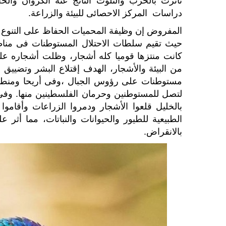
تأثرت بالحرب والتلوث الناتج عنه الكروان وا
دراسات المركز الاحصائى للبيئة والزراعة.
المفروض إن وظيفة المحميات الحفاظ على التنوع ا
حيث تقيم سلطات الاحتلال المستوطنات فى مناط
كانت منتزها قوميا كله أشجار، وظلت أشجاره عل
من البيئة والأشجار، الهدف إقتلاع البشر
وتضييق 
مستوطنات على رؤوس الجبال ،وفى أريحا ومنطقة ال
لتصل للمستوطنين وحرمان الفلسطينين منها.
وفى
بالخليل قلعوا الأشجار ودمروا الزراعات وأقامو
الطبيعية للطيور والحيوانات والنباتات، مما أثر 
بالانقراض.