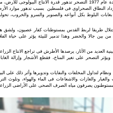
يولوجى للأرض،
مم
داد النطاق الصحراوى فى فلسطين بسبب تدهور
موارد الأر
 بغابات البلوط بكل أنواعه والصنوبر والسرو والخروب، تحول
ولشق هذ
من بين جالا والخضر وهذا تدمير للبيئة
يؤثر على حياة الفلا
نية العديد من الآثار، يرصدها الأطرش
فى تراجع الانتاج الزرا
ويؤثر التصحر على تغير المناخ، فقطع الأشجار وإزالة الغابا
ونظام لتداول المخلفات والنفايات وتدويرها
وأثر ذلك على البي
الغبار والغازات والاشعاعات فى الماء والهواء،
وتلوث الترب
مستوطنون يصرفون مياه الصرف الصحى على الأراضى الزراعي