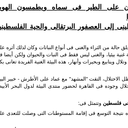
ن على الطير فى سماه و
يطمسون الهوي
ى إلى العصفور البرتقالى والحية الفلسطيني
 حالة من الثراء والغنى فى أنواع النباتات وكان لذلك أثره عل
نية بيئيا، والغنى ليس فقط فى النبات والحيوان ولكن أيضا ف
تلال وينابيع وبحيرات
وأنهار، هذه البيئة الغنية الفريدة تعانى
بك
الاحتلال، ا
لتقت "المشهد" مع عماد على الأطرش - خبير البيئ
ال وجوده فى القاهرة لحضور منتدى البيئة لدول البحر الأبي
 فى فلسطين
وتتمثل فى:
ه
نتيجة التوسع فى إقامة المستوطنات التى وصلت للتعدى عل