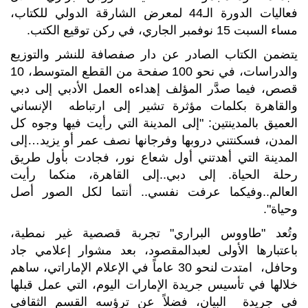
فعاليات الدورة الـ44 لمعرض الشارقة الدولي للكتاب،
مساء السبت 15 نوفمبر الجاري، في ركن توقيع الكتب.
يتضمن الكتاب الصادر عن دار صفصافة للنشر والتوزيع
والدراسات، في نحو 100 صفحة من القطع المتوسط، 10
قصص، فيما صدَّر المؤلف إهداءه العمل الأدبي إلى دبي
والقاهرة بكلمات مؤثرة تشير إلى ارتباطه الإنساني
العميق بالمدينتين: "إلى المدينة التي رأيت فيها وجوه كل
المدن، فسكنتني دروبها وفرجانها نصف عمر أو يزيد…إلى
المدينة التي أهدتني أول شعاع نور، فجادت بأول طريق
رحلة الحياة. إلى دبي..إلى القاهرة، منكما رأيت
العالم..وفيكما عرفت نفسي.. أنتما لكل الصور أصل
وحياة".
وتُعد "طاووس البراري" تجربة قصصية غير نمطية،
باعتبارها الأولى لعبدالمقصود، بعد مشوار إعلامي جاد
وحافل، امتدت لنحو 30 عاماً في الإعلام الإماراتي، ساهم
خلالها في تأسيس جريدة الإمارات اليوم، التي عمل قبلها
في جريدة البيان، فضلاً عن ترؤسه القسم الثقافي