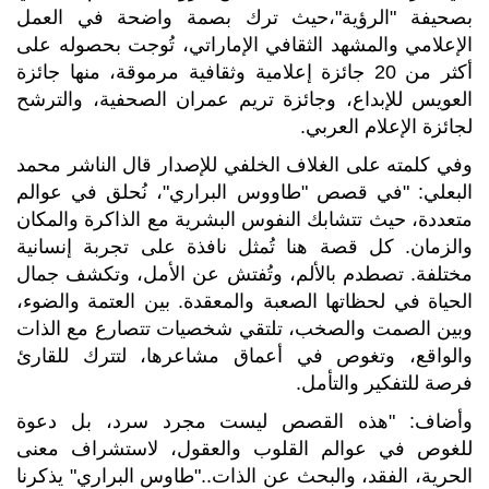
بصحيفة "الرؤية"،حيث ترك بصمة واضحة في العمل
الإعلامي والمشهد الثقافي الإماراتي، تُوجت بحصوله على
أكثر من 20 جائزة إعلامية وثقافية مرموقة، منها جائزة
العويس للإبداع، وجائزة تريم عمران الصحفية، والترشح
لجائزة الإعلام العربي.
وفي كلمته على الغلاف الخلفي للإصدار قال الناشر محمد
البعلي: "في قصص "طاووس البراري"، نُحلق في عوالم
متعددة، حيث تتشابك النفوس البشرية مع الذاكرة والمكان
والزمان. كل قصة هنا تُمثل نافذة على تجربة إنسانية
مختلفة. تصطدم بالألم، وتُفتش عن الأمل، وتكشف جمال
الحياة في لحظاتها الصعبة والمعقدة. بين العتمة والضوء،
وبين الصمت والصخب، تلتقي شخصيات تتصارع مع الذات
والواقع، وتغوص في أعماق مشاعرها، لتترك للقارئ
فرصة للتفكير والتأمل.
وأضاف: "هذه القصص ليست مجرد سرد، بل دعوة
للغوص في عوالم القلوب والعقول، لاستشراف معنى
الحرية، الفقد، والبحث عن الذات.."طاوس البراري" يذكرنا