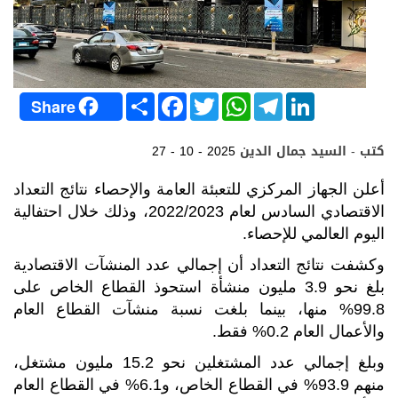
S
F
T
W
T
L
Share
h
a
w
h
e
i
a
c
i
a
l
n
r
e
t
t
e
k
كتب - السيد جمال الدين
27 - 10 - 2025
e
b
t
s
g
e
o
e
A
r
d
o
r
p
a
I
أعلن الجهاز المركزي للتعبئة العامة والإحصاء نتائج التعداد
k
p
m
n
الاقتصادي السادس لعام 2022/2023، وذلك خلال احتفالية
اليوم العالمي للإحصاء.
وكشفت نتائج التعداد أن إجمالي عدد المنشآت الاقتصادية
بلغ نحو 3.9 مليون منشأة استحوذ القطاع الخاص على
99.8% منها، بينما بلغت نسبة منشآت القطاع العام
والأعمال العام 0.2% فقط.
وبلغ إجمالي عدد المشتغلين نحو 15.2 مليون مشتغل،
منهم 93.9% في القطاع الخاص، و6.1% في القطاع العام