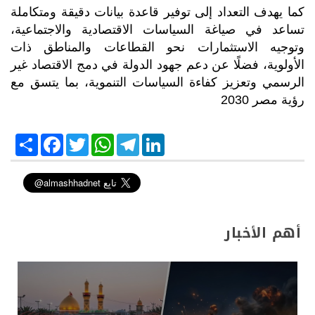
كما يهدف التعداد إلى توفير قاعدة بيانات دقيقة ومتكاملة
تساعد في صياغة السياسات الاقتصادية والاجتماعية،
وتوجيه الاستثمارات نحو القطاعات والمناطق ذات
الأولوية، فضلًا عن دعم جهود الدولة في دمج الاقتصاد غير
الرسمي وتعزيز كفاءة السياسات التنموية، بما يتسق مع
رؤية مصر 2030
S
F
T
W
T
L
h
a
w
h
e
i
a
c
i
a
l
n
r
e
t
t
e
k
e
b
t
s
g
e
o
e
A
r
d
o
r
p
a
I
k
p
m
n
أهم الأخبار