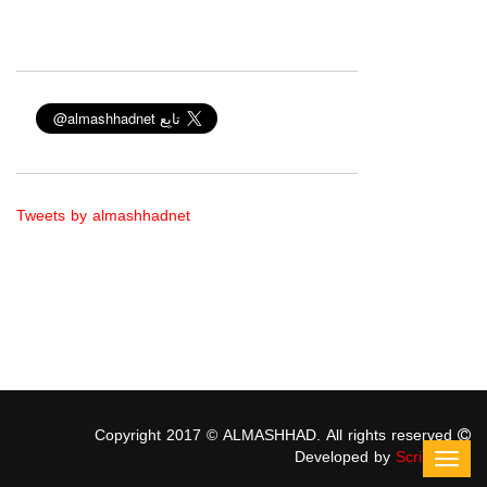
Tweets by almashhadnet
Copyright 2017 © ALMASHHAD. All rights reserved
Developed by
ScriptStars
Toggl
navig