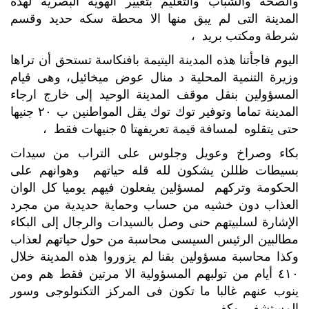
والصحة والشباب والتعليم بتغيير الهوية البصرية لهذه
المدينة التى لم يبق منها الا محطة سكه حديد وقسم
شرطة ومكتب بريد ،
اليوم فاجأتنا هذه المدينة اليتيمة بافنكاسة تستحق أن تراها
وزيرة التنمية المحلية د منال عوض ميخائيل، وهى قيام
المسؤولين بنقل موقف المدينة الوحيد إلى خارج ارجاء
المدينة تماما وتوفير توك توك يقل المواطنين ب ٢٠ جنيها
حتى يتقلوه لمسافة قيمة تعريفهتا ٥ جنيهات فقط ،
بكاء وصراخ وعويل وجلوس على التراب من سيدات
بسيطات ظللن يشكون لله قله حياتهم وهوانهم على
الحكومة وتركهم لمسؤلين يفعلون فيهم يوميا كل الوان
العذاب دون خشيه من حساب وحماية حديدية من مجرد
الإشارة لسلبيتهم حنى وصل بالسيدات والرجال إلى البكاء
مطالبين الرئيس السيسى محاسبة من حول حياتهم لعذاب
وكذا محاسبة مسؤولين بقنا لم يزوروا هذه المدينة خلال
٤١٠ أيام من تولبهم المسؤولية الا مرتين فقط هم ومن
ينوب عنهم غالبا ما تكون فى المركز التكنولوجى وسور
المستشفى وكفى.