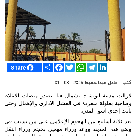
S
F
T
W
T
L
Share
h
a
w
h
e
i
a
c
i
a
l
n
r
e
t
t
e
k
كتب _ عادل عبدالحفيظ
31 - 08 - 2025
e
b
t
s
g
e
o
e
A
r
d
o
r
p
a
I
لازالت مدينة ابوتشت بشمال قنا تتصدر منصات الاعلام
k
p
m
n
وصاحبة بطولة منفردة فى الفشل الادارى والإهمال وحتى
باتت إحدى اسوأ المدن.
بعد ثلاثة أسابيع من الهجوم الإعلامي على من تسبب فى
وضع هذه المدينة ووعد وزراء مهمين بحجم وزراء النقل