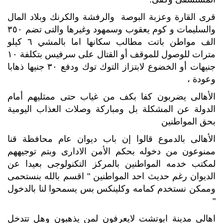
قرى القارة وعزبة البوصة والرفشة والكرنك وبلاد المال
والسليمات و كوم يعقوب وسمهود وغيرها والتى تضم ٣٥٠
الف مواطن باتت مطالب سكانها اما بالمشي ٦ كيلو
مترات للوصول للموقف أو القتال على سرفيس بتكلفة ١٠
جنيهات أو الخضوع لابتزاز التوك توك ودفع ٣٠ جنيها ذهابا
وعودة ،
الأهالى يضربون كفا بكف من غياب حتى ممثليهم أمام
الدولة عن المشكلة بل ومباركة وصلات العذاب اليومية
بحق المواطنين
الأهالى بالدموع قالوا إن باب ديوان عام محافظة قنا
ممنوعون من دخوله بحكم الأمن الادارى وبتم توجيههم
لمكتب خدمه المواطنين بالمركز التكنولوجى بعيدا عن
الديوان رغم حديث احد المواطنين " اقسم بالله بنستحمى
وممكن نستخدم كمامه وكلينكس بس يسمحوا لنا بالدخول
"
اهالى مدينة ابوتشت لايعرفون لمن يذهبون وهل تتدخل