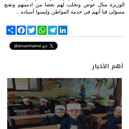
الوزيرة منال عوض وتجلب لهم بعضا من ادميتهم وتقنع
مسؤلى قنا أنهم فى خدمه المواطن وليسوا أسياده ..
S
F
T
W
T
L
h
a
w
h
e
i
a
c
i
a
l
n
r
e
t
t
e
k
e
b
t
s
g
e
o
e
A
r
d
o
r
p
a
I
k
p
m
n
أهم الأخبار