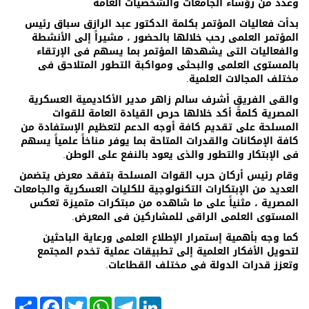
وعدد من رؤساء الجامعات والشخصيات العامة
بدأت فعاليات المؤتمر بكلمة الدكتور عبد الرازق سباق رئيس
المؤتمر العلمى رحب خلالها بالحضور ، مشيراً إلى الأنشطة
والفعاليات التى يشهدها المؤتمر بما يسهم فى الإرتقاء
بالمستوى العلمى والبحثى ومواكبة التطور المتلاحق فى
مختلف المجالات العلمية.
والقى الفريق أشرف سالم زاهر مدير الأكاديمية العسكرية
المصرية كلمةً أكد خلالها حرص القيادة العامة للقوات
المسلحة على تقديم كافة أوجه الدعم لتعظيم الإستفادة من
كافة الإمكانات والقدرات المتاحة بما يوفر مناخاً علمياً يسهم
فى الإبتكار والتطور والذى يعود بالنفع على الوطن.
وقام رئيس أركان حرب القوات المسلحة بتفقد معرض يتضمن
العديد من الإبتكارات التكنولوجية للكليات العسكرية والجامعات
المصرية ، مثنياً على ما شاهده من مبتكرات متميزة تعكس
المستوى العلمى الراقى للمشاركين فى المعرض.
كما وجه بأهمية إستمرار الإطلاع العلمى ورعاية الباحثين
لتحويل الأفكار العلمية إلى تطبيقات عملية تخدم المجتمع
وتعزز قدرات الدولة فى مختلف القطاعات.
S
F
T
W
T
L