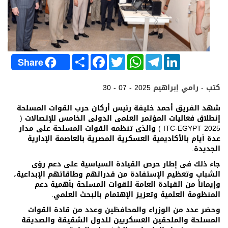
S
F
T
W
T
L
Share
h
a
w
h
e
i
a
c
i
a
l
n
r
e
t
t
e
k
كتب - رامي إبراهيم
30 - 07 - 2025
e
b
t
s
g
e
o
e
A
r
d
o
r
p
a
I
شهد الفريق أحمد خليفة رئيس أركان حرب القوات المسلحة
k
p
m
n
إنطلاق فعاليات المؤتمر العلمى الدولى الخامس للإتصالات (
ITC-EGYPT 2025 ) والذى تنظمه القوات المسلحة على مدار
عدة أيام بالأكاديمية العسكرية المصرية بالعاصمة الإدارية
الجديدة.
جاء ذلك فى إطار حرص القيادة السياسية على دعم رؤى
الشباب وتعظيم الإستفادة من قدراتهم وطاقاتهم الإبداعية،
وإيماناً من القيادة العامة للقوات المسلحة بأهمية دعم
المنظومة العلمية وتعزيز الإهتمام بالبحث العلمي.
وحضر عدد من الوزراء والمحافظين وعدد من قادة القوات
المسلحة والملحقين العسكريين للدول الشقيقة والصديقة