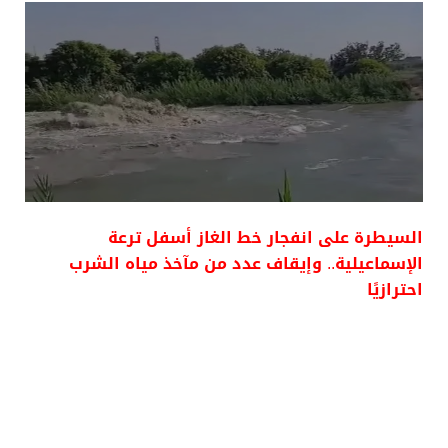
السيطرة على انفجار خط الغاز أسفل ترعة
الإسماعيلية.. وإيقاف عدد من مآخذ مياه الشرب
احترازيًا