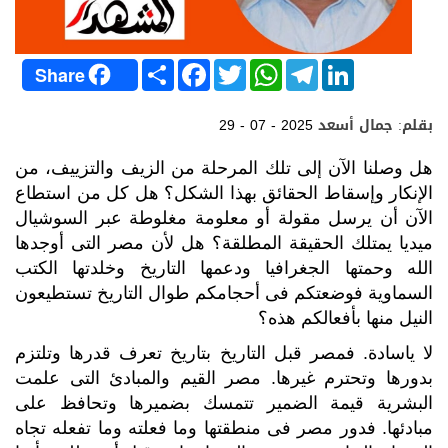
S
F
T
W
T
L
Share
h
a
w
h
e
i
a
c
i
a
l
n
r
e
t
t
e
k
بقلم: جمال أسعد
29 - 07 - 2025
e
b
t
s
g
e
o
e
A
r
d
o
r
p
a
I
هل وصلنا الآن إلى تلك المرحلة من الزيف والتزييف، من
k
p
m
n
الإنكار وإسقاط الحقائق بهذا الشكل؟ هل كل من استطاع
الآن أن يرسل مقولة أو معلومة مغلوطة عبر السوشيال
ميديا يمتلك الحقيقة المطلقة؟ هل لأن مصر التى أوجدها
الله وحمتها الجغرافيا ودعمها التاريخ وخلدتها الكتب
السماوية فوضعتكم فى أحجامكم طوال التاريخ تستطيعون
النيل منها بأفعالكم هذه؟
لا ياسادة. فمصر قبل التاريخ بتاريخ تعرف قدرها وتلتزم
بدورها وتحترم غيرها. مصر القيم والمبادئ التى علمت
البشرية قيمة الضمير تتمسك بضميرها وتحافظ على
مبادئها. فدور مصر فى منطقتها وما فعلته وما تفعله تجاه