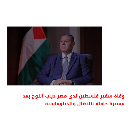
وفاة سفير فلسطين لدى مصر دياب اللوح بعد
مسيرة حافلة بالنضال والدبلوماسية