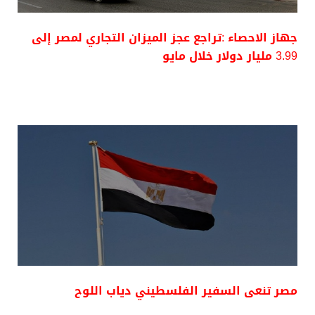
جهاز الاحصاء :تراجع عجز الميزان التجاري لمصر إلى
3.99 مليار دولار خلال مايو
مصر تنعى السفير الفلسطيني دياب اللوح