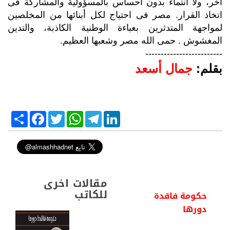
آخر، ولا انتماء بدون احساس بالمسؤولية والمشاركة فى
اتخاذ القرار. مصر فى احتياج لكل أبنائها من المخلصين
لمواجهة المتدثرين بعباءة الوطنية الكاذبة، والتدين
المغشوش . حمى الله مصر وشعبها العظيم.
-------------------------
بقلم:
جمال أسعد
S
F
T
W
T
L
h
a
w
h
e
i
a
c
i
a
l
n
r
e
t
t
e
k
e
b
t
s
g
e
o
e
A
r
d
o
r
p
a
I
k
p
m
n
مقالات اخرى
للكاتب
حكومة فاقدة
دورها