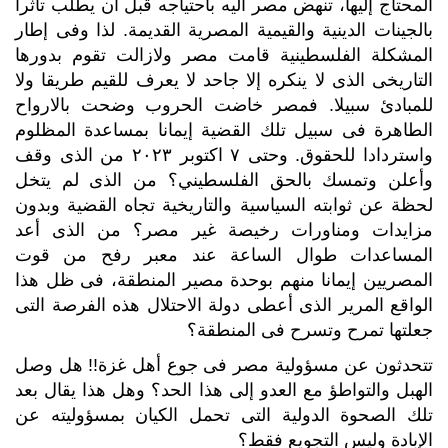
المحتاج إليها، تنهض مصر اليه باحتياجه قبل أن يطلب تأثرا
بالجينات الدينية والقيمية المصرية القديمة. لذا وفى إطار
المشكلة الفلسطينية قامت مصر ولازالت تقوم بدورها
التاريخى الذى لا ينكره إلا جاحد لا يعرف للقيم طريقا ولا
للمبادئ سبيلا. فمصر خاضت الحروب وضحت بالارواح
الطاهرة فى سبيل تلك القضية إيمانا بمساعدة المظلوم
واستردادا للحقوق. وحتى ٧ اكتوبر ٢٠٢٣ من الذى وقف
وأعلن وتمسك بالحق الفلسطيني؟ من الذى لم يتخل
لحظة عن ثوابته السياسية والتاريخية تجاه القضية وبدون
مزايدات ومناورات رخيصة غير مصر؟ من الذى أعد
المساعدات طوال الساعة عند معبر رفح من قوت
المصريين إيمانا منهم بوحدة مصير المنطقة، فى ظل هذا
الواقع المرير الذى أعطى دولة الاحتلال هذه الفرصة التى
جعلتها تمرح وتسرح فى المنطقة؟
تتحدثون عن مسؤولية مصر فى جوع أهل غزة!! هل وصل
الهبل والتواطؤ مع العدو إلى هذا الحد؟ وهل هذا يقال بعد
تلك الصحوة الدولية التى تحمل الكيان بمسؤوليته عن
الإبادة وليس التجويع فقط؟