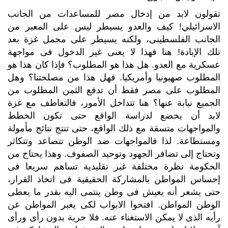
تقولون لابد من إدخال مصر للمساعدات من الجانب
الاسرائيلي! كيف والعدو يسيطر ليس على المعبر من
الجانب الفلسطينى، ولكنه يسيطر على مجمل غزة بعد
تلك الإبادة! هنا فهذا لا يعنى غير الدخول فى مواجهة
عسكرية مع العدو. هل هذا هو المطلوب؟ فإذا كان هذا هو
المطلوب صهيونيا وأمريكيا. فهل هذا من مصلحتنا؟ وهل
المطلوب على مصر فقط أن تدفع الثمن المطلوب من
الجميع نيابة عنها؟ هنا تتداخل الأمور، فالتعاطف مع غزة
لابد أن يخضع لدراسة الواقع حتى تكون الخطط
والمواجهات متسقة مع ذلك الواقع، حتى تنتج نتائج مأمولة
ومستطاعة. لذا فالمواجهات ضد الوطن تتصاعد وتتكاثر
وتحتاج إلى تضافر الجهود وتوحيد الصفوف. وهذا يحتاج من
الحكومة نظرة مختلفة غير تقليدية تساهم سريعا فى
إحساس المواطن بالمشاركة الحقيقية فى اتخاذ القرار،
حتى يشعر أنه يعيش فى وطن ينتمى اليه بقدر ما يعطى
الوطن المواطن. افتحوا الابواب لكى يعبر المواطن عن
رأيه الذى لا يمكن الاستغناء عنه. فلا حرية بدون رأى ورأى