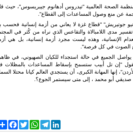
لمنظمة الصحة العالمية "تيدروس أدهانوم جيبريسوس"، حيث قا
جمة عن منع وصول المساعدات إلى القطاع".
نطونيو جوتيريش" "قطاع غزة لا يعاني من أزمة إنسانية فحسب ب
تفسير مدى اللامبالاة والتقاعس الذي نراه من كُثر في المجتم
نعدام الإنسانية، وهذه ليست مجرد أزمة إنسانية، بل هي أزم
فع الصوت في كل فرصة".
اصل الجميع في حالة استجداء للكيان الصهيوني، في ظاهر
 تقول "إن تل أبيب ستسمح بإسقاط المساعدات بالمظلات ف
ردن"، إنها المهانة الكبرى، أن يستجدي العالم كيانا محتلا السم
 صديقي أبو محمد ، إلى متى سيستمر الجوع؟.
S
F
T
W
T
L
h
a
w
h
e
i
a
c
i
a
l
n