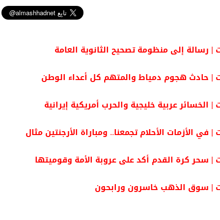
r
e
t
t
e
k
e
b
t
s
g
e
o
e
A
r
d
o
r
p
a
I
k
p
m
n
| رسالة إلى منظومة تصحيح الثانوية العامة
| حادث هجوم دمياط والمتهم كل أعداء الوطن
 الخسائر عربية خليجية والحرب أمريكية إيرانية
 في الأزمات الأحلام تجمعنا.. ومباراة الأرجنتين مثال
| سحر كرة القدم أكد على عروبة الأمة وقوميتها
 | سوق الذهب خاسرون ورابحون