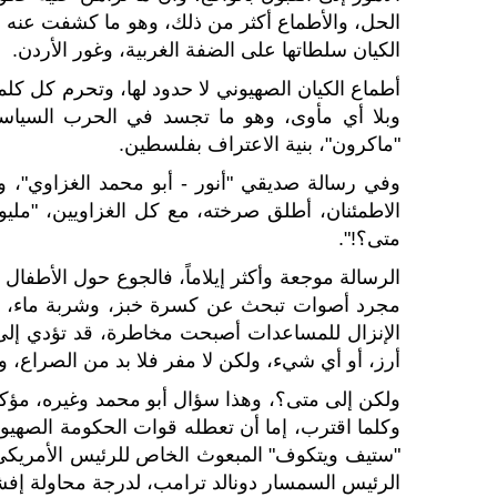
الحل، والأطماع أكثر من ذلك، وهو ما كشفت عنه 
الكيان سلطاتها على الضفة الغربية، وغور الأردن.
أطماع الكيان الصهيوني لا حدود لها، وتحرم كل ك
وبلا أي مأوى، وهو ما تجسد في الحرب السياسي
"ماكرون"، بنية الاعتراف بفلسطين.
وفي رسالة صديقي "أنور - أبو محمد الغزاوي"، 
الاطمئنان، أطلق صرخته، مع كل الغزاويين، "مليون
متى؟!".
الرسالة موجعة وأكثر إيلاماً، فالجوع حول الأطفال
مجرد أصوات تبحث عن كسرة خبز، وشربة ماء، با
الإنزال للمساعدات أصبحت مخاطرة، قد تؤدي إلى
أرز، أو أي شيء، ولكن لا مفر فلا بد من الصراع، وإ
ولكن إلى متى؟، وهذا سؤال أبو محمد وغيره، مؤكد أ
وكلما اقترب، إما أن تعطله قوات الحكومة الصهيونية
"ستيف ويتكوف" المبعوث الخاص للرئيس الأمريكي د
الرئيس السمسار دونالد ترامب، لدرجة محاولة إ