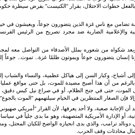
بالفعل خطوات الاحتلال، بقرار "الكنيست" بفرض سيطرة حكوم
لمة تضامن مع ناس غزة الذين يتضورون جوعاً، ويعيشون في خيا
ة والإعلامية الضارية ضد مجرد تصريح من الرئيس الفرنس
وبعد شكواه من شعوره بملل الأصدقاء من التواصل معه لمجر
ا إنسان يتضورون جوعاً ويموتون ظلمًا غزة.. تموت.. جوعاً إل
 إلى أشباح، وكبار السن إلى هياكل عظمية، والنساء والشباب إل
لرغم من أن هذا أصبح مصيدة للموت، بل حتى مواقع عمليا
 الموت، حتى في جنح الظلام، أو في صراع نيل كيس دقيق، أ
لا فإن الصغار المنتظرين في الخيام سيلتهمهم "الموت بالجوع".
ن الإجابة صعبة، ولا أحد يعرفها، لأن القرار "أمريكي صهيوني"
، أو الإدارة الأمريكية المتصهينة، وهو ما بدى جلياً في سياس
ونالد ترامب، والذي بدى انحيازه الواضح للكيان المحتل، ومع
فشال محادثات وقف الحرب.