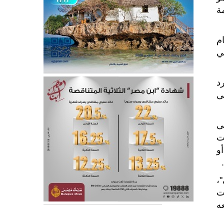
ة
م
ي
د
ى
ى
ت
و
،
ات
ه