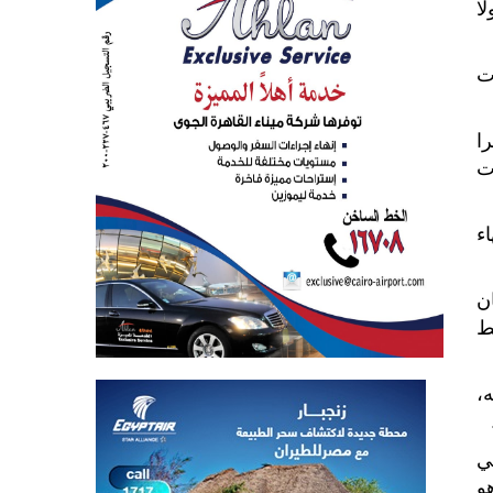
ا
وت
ا
ت
ء
ن
سط
،
ي
هو