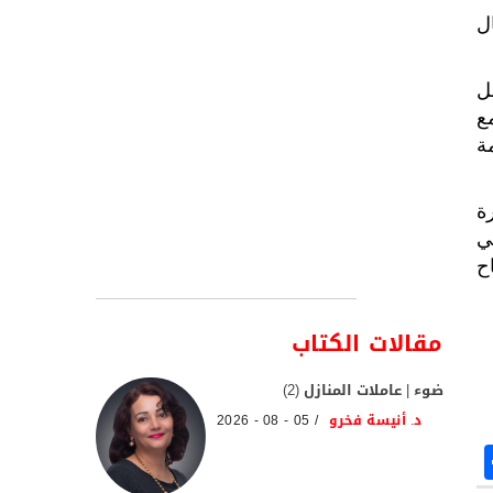
ل
ل
ع
ة
ة
ي
اح
مقالات الكتاب
ضوء | عاملات المنازل (2)
د. أنيسة فخرو
05 - 08 - 2026