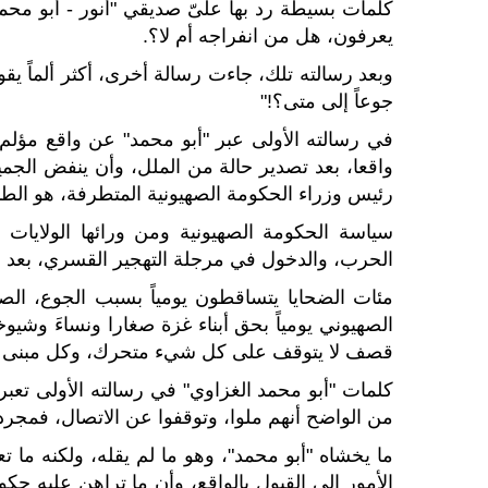
كلمات بسيطة رد بها علىّ صديقي "أنور - أبو محمد
يعرفون، هل من انفراجه أم لا؟.
وبعد رسالته تلك، جاءت رسالة أخرى، أكثر ألماً يقو
جوعاً إلى متى؟!"
في رسالته الأولى عبر "أبو محمد" عن واقع مؤلم
واقعا، بعد تصدير حالة من الملل، وأن ينفض الج
رئيس وزراء الحكومة الصهيونية المتطرفة، هو الط
سياسة الحكومة الصهيونية ومن ورائها الولايات 
الحرب، والدخول في مرجلة التهجير القسري، بعد س
مئات الضحايا يتساقطون يومياً بسبب الجوع، الصو
الصهيوني يومياً بحق أبناء غزة صغارا ونساءَ وشيوخا
قصف لا يتوقف على كل شيء متحرك، وكل مبنى سكن
كلمات "أبو محمد الغزاوي" في رسالته الأولى تعب
من الواضح أنهم ملوا، وتوقفوا عن الاتصال، فمجرد 
ما يخشاه "أبو محمد"، وهو ما لم يقله، ولكنه ما 
الأمور إلى القبول بالواقع، وأن ما تراهن عليه حكو