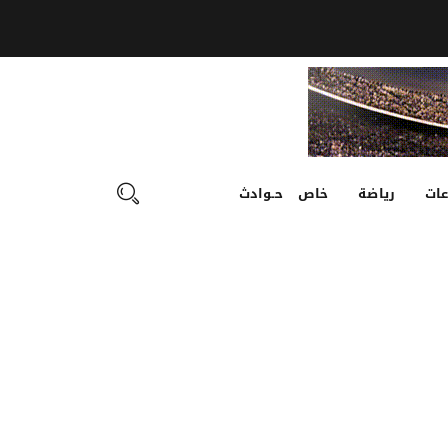
ات
رياضة
خاص
حـوادث