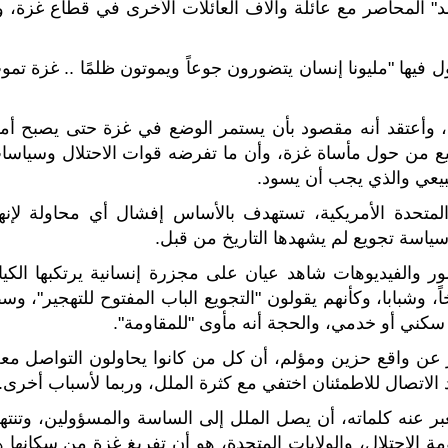
" المحاصر مع عائلة وآلاف العائلات الأخرى في قطاع غزة، ول
ل فيها "مليونا إنسان يتضورون جوعاً ويموتون ظلمًا .. غزة تم
، وأعتقد أنه مقصود بأن يستمر الوضع في غزة حتى يصبح أمر
ميع من حول مأساة غزة، وأن ما تفرضه قوات الاحتلال وسياسا
بيعي والذي يجب أن يسود.
المتحدة الأمريكية، تستهدف بالأساس إفشال أي محاولة لإنها
ياسة تجويع لم يشهدها التاريخ من قبل.
ر والفيديوهات شاهد عيان على مجزرة إنسانية يرتكبها الكيا
ً، وشبابا، وكأنهم يقولون "التجويع الباب المفتوح للتهجير"، و
ي أو خدمي، والحجة أنه مأوى "للمقاومة".
ر عن واقع حزين ومؤلم، أن كل من كانوا يحاولون التواصل معه
الاتصال للاطمئنان اختفي مع كثرة الملل، وربما لأسباب أخرى.
تعبر عنه كلماته، أن يصل الملل إلى الساسة والمسؤولين، وتنته
مة الاحتلال، والولايات المتحدة، هو أن تفريغ غزة من سكانها 