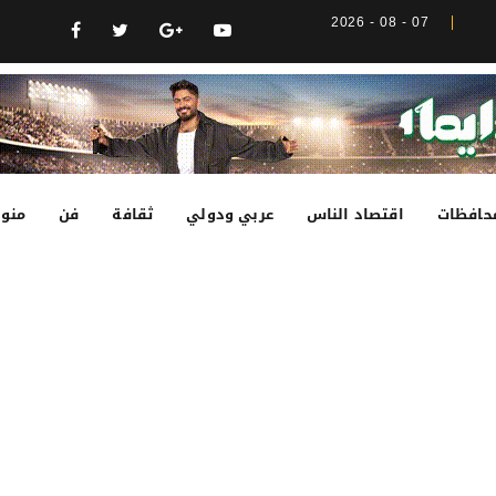
07 - 08 - 2026
حافظات
اقتصاد الناس
عربي ودولي
ثقافة
فن
منوع