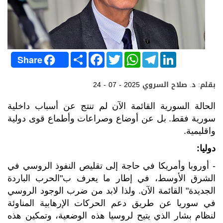
S
F
T
W
T
L
Share
h
a
w
h
e
i
a
c
i
a
l
n
r
e
t
t
e
k
بقلم: د. صلاح السروي
24 - 07 - 2025
e
b
t
s
g
e
o
e
A
r
d
o
r
p
a
I
الحالة السورية القائمة الآن لم تنتج عن أسباب داخلية
k
p
m
n
سورية فقط. بل عن أوضاع وصراعات وأطماع قوى دولية
واقليمية.
دوليا:
- أوروبا وأمريكا في حاجة إلى تقليص النفوذ الروسي في
الشرق الأوسط، في إطار ما يعرف ب"الحرب الباردة
الجديدة" القائمة الآن. ولذا لابد من ضرب الوجود الروسي
في سوريا عن طريق دعم الحركات الإرهابية المناوئة
لنظام بشار الذي يتيح لروسيا هذه الوضعية، وتمكين هذه