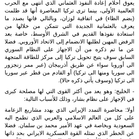
يعوق أحلام إعادة النفوذ العثماني الذي انتهى مع الحرب
العالمية الأولى، بينما ترى تركيا المعاصرة أنها قد ظلمت
(بضم الظاء) في اتفاقية لوزان، وبالتالي فانها بصدد ما
يعرف بالعثمانية الجديدة التي تتمكن من خلالها من
استعادة نفوذها القديم في الشرق الأوسط، خاصة بعد
الرفض المهين لطلبها الانضمام إلى الاتحاد الأوروبي. فضلا
عن ما تم ذكره من أن الاجهاز على النظام السوري
السابق سوف يتيح تحويل تركيا إلى مركز للطاقة المتجهة
الى أوروبا سواء عن طريق أذربيجان (عبر ممر زنجزور
الى سوريا ومنها الى تركيا) أو القادم من قطر عبر سوريا
الى تركيا (وسوف يأتي ذكره حالا).
- الخليج: وهو يعد من أكثر القوى التي لها مصلحة كبرى
في الإجهاز على نظام بشار، وذلك للأسباب التالية:
أولا: محاصرة التمدد الإيراني الذي يهدد مشاريع الزعامة
على كل من العالم الاسلامي والعربي الذي تطمح اليه
السعودية وبخاصة في عهد الأمير محمد بن سلمان. فضلا
عن الخطر الذي تمثله القوة العسكرية الايراني بحد ذاتها