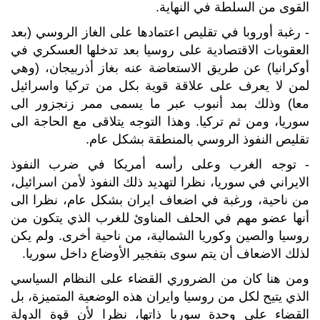
القوى من السلطة في النهاية.
- رغبة أوروبا في تقليص اعتمادها على الغاز الروسي (بعد
العقوبات الاقتصادية على روسيا بعد تدخلها العسكري في
أوكرانيا) عن طريق الاستعاضة عنه بغاز أذربيجان، (وهي
لمن لا يعرف على علاقة قوية بكل من تركيا واسرائيل
معا) وذلك بمد أنبوب عبر ما يسمى ممر زنجزور الى
سوريا، ومن ثم تركيا. وهذا التوجه يتلاقى مع الحاجة الى
تقليص النفوذ الروسي بالمنطقة بشكل عام.
- توجه الغرب وعلى رأسه أمريكا في ضرب النفوذ
الايراني في سوريا، نظرا لتهديد ذلك النفوذ لأمن اسرائيل،
من ناحية، ورغبة في اضعاف ايران بشكل عام، نظرا الى
أنها عضو مهم في الحلف المناوئ للغرب الذي يتكون من
روسيا والصين وكوريا الشمالية، من ناحية أخرى. ولم يكن
لذلك الاضعاف أن يتم سوى بتفجير الأوضاع داخل سوريا.
ومن هنا كان من الضروري القضاء على النظام السياسي
الذي يتيح لكل من روسيا وايران هذه الوضعية المتميزة، بل
القضاء على وحدة سوريا ذاتها، نظرا لأن قوة الدولة