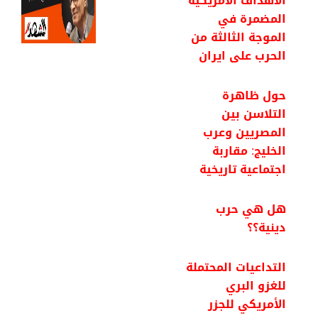
الأهداف الأمريكية
المضمرة في
الموجة الثالثة من
الحرب على ايران
حول ظاهرة
التلاسن بين
المصريين وعرب
الخليج: مقاربة
اجتماعية تاريخية
هل هي حرب
دينية؟؟
التداعيات المحتملة
للغزو البري
الأمريكي للجزر