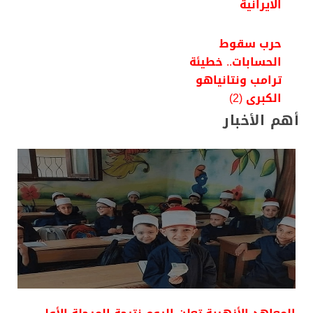
الايرانية
حرب سقوط
الحسابات.. خطيئة
ترامب ونتانياهو
الكبرى (2)
أهم الأخبار