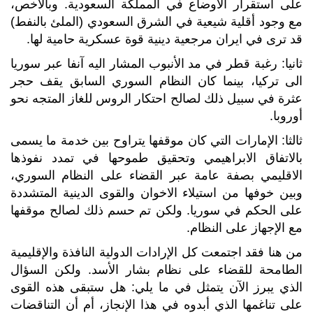
على استقرار الأوضاع في المملكة السعودية. وبالأخص،
مع وجود أقلية شيعية في الشرق السعودي (الملئ بالنفط)
قد ترى في ايران مرجعية دينية قوة عسكرية حامية لها.
ثانيا: رغبة قطر في مد الأنبوب المشار اليه آنفا عبر سوريا
الى تركيا، بينما كان النظام السوري السابق يقف حجر
عثرة في سبيل ذلك لصالح احتكار الروس للغاز المتجه نحو
أوروبا.
ثالثا: الإمارات التي كان موقفها يتراوح بين خدمة ما يسمى
بالاتفاق الابراهيمي وتحقيق طموحها في تمدد نفوذها
الاقليمي بصفة عامة عبر القضاء على النظام السوري،
وبين خوفها من استيلاء الاخوان والقوى الدينية المتشددة
على الحكم في سوريا. ولكن تم حسم ذلك لصالح موقفها
مع الإجهاز على النظام.
من هنا فقد اجتمعت كل الإرادات الدولية النافذة والإقليمية
الطامحة للقضاء على نظام بشار الأسد. ولكن السؤال
الذي يبرز الآن يتمثل في ما يلي: هل ستبقى هذه القوى
على تناغمها الذي أبدوه في هذا الإنجاز، أم أن التناقضات