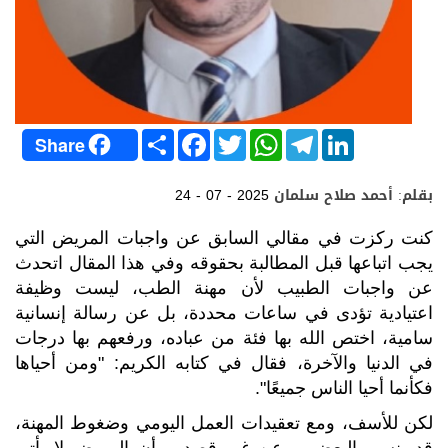
S
F
T
W
T
L
Share
h
a
w
h
e
i
a
c
i
a
l
n
r
e
t
t
e
k
بقلم: أحمد صلاح سلمان
24 - 07 - 2025
e
b
t
s
g
e
o
e
A
r
d
o
r
p
a
I
كنت ركزت في مقالي السابق عن واجبات المريض التي
k
p
m
n
يجب اتباعها قبل المطالبة بحقوقه وفي هذا المقال اتحدث
عن واجبات الطبيب لأن مهنة الطب، ليست وظيفة
اعتيادية تؤدى في ساعات محددة، بل عن رسالة إنسانية
سامية، اختص الله بها فئة من عباده، ورفعهم بها درجات
في الدنيا والآخرة، فقال في كتابه الكريم: "ومن أحياها
فكأنما أحيا الناس جميعًا".
لكن للأسف، ومع تعقيدات العمل اليومي وضغوط المهنة،
قد ينسى البعض – عن غير قصد – أن المريض لا يأتي