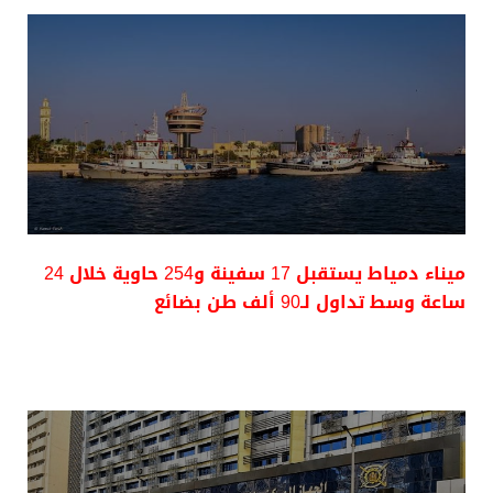
ميناء دمياط يستقبل 17 سفينة و254 حاوية خلال 24
ساعة وسط تداول لـ90 ألف طن بضائع