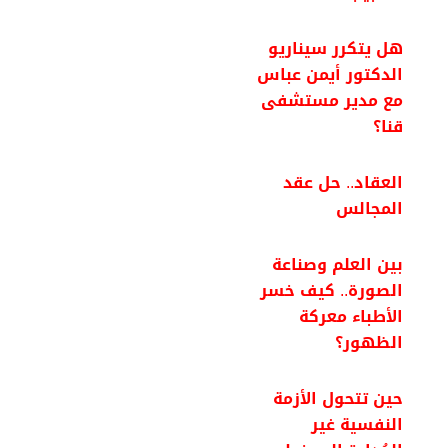
هل يتكرر سيناريو
الدكتور أيمن عباس
مع مدير مستشفى
قنا؟
العقاد.. حل عقد
المجالس
بين العلم وصناعة
الصورة.. كيف خسر
الأطباء معركة
الظهور؟
حين تتحول الأزمة
النفسية غير