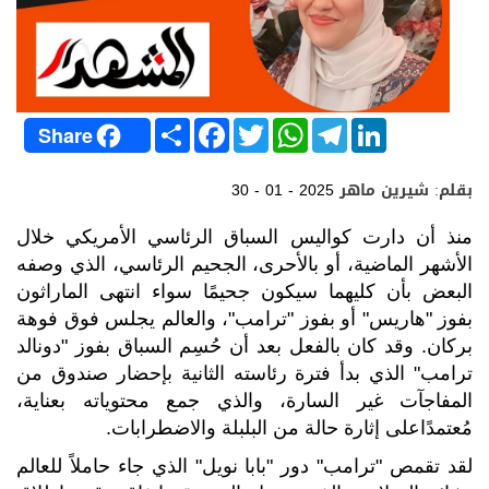
S
F
T
W
T
L
Share
h
a
w
h
e
i
a
c
i
a
l
n
r
e
t
t
e
k
بقلم: شيرين ماهر
30 - 01 - 2025
e
b
t
s
g
e
o
e
A
r
d
o
r
p
a
I
منذ أن دارت كواليس السباق الرئاسي الأمريكي خلال
k
p
m
n
الأشهر الماضية، أو بالأحرى، الجحيم الرئاسي، الذي وصفه
البعض بأن كليهما سيكون جحيمًا سواء انتهى الماراثون
بفوز
"هاريس" أو بفوز "ترامب"، والعالم يجلس فوق فوهة
بركان. وقد كان بالفعل بعد أن حُسِم السباق بفوز "دونالد
ترامب" الذي بدأ فترة رئاسته الثانية بإحضار صندوق من
المفاجآت غير السارة، والذي جمع محتوياته بعناية،
مُعتمدًاعلى إثارة حالة من البلبلة والاضطرابات.
لقد تقمص "ترامب" دور "بابا نويل" الذي جاء حاملاً للعالم