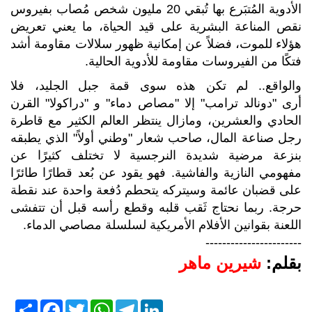
الأدوية المُتبَرع بها تُبقي 20 مليون شخص مُصاب بفيروس
نقص المناعة البشرية على قيد الحياة، ما يعني تعريض
هؤلاء للموت، فضلاً عن إمكانية ظهور سلالات مقاومة أشد
فتكًا من الفيروسات مقاومة للأدوية الحالية.
والواقع.. لم تكن هذه سوى قمة جبل الجليد، فلا
أرى "دونالد ترامب" إلا "مصاص دماء" و "دراكولا" القرن
الحادي والعشرين، ومازال ينتظر العالم الكثير مع قاطرة
رجل صناعة المال، صاحب شعار "وطني أولاً" الذي يطبقه
بنزعة مرضية شديدة النرجسية لا تختلف كثيرًا عن
مفهومي النازية والفاشية. فهو يقود عن بُعد قطارًا طائرًا
على قضبان عائمة وسيتركه يتحطم دُفعة واحدة عند نقطة
حرجة. ربما نحتاج ثَقب قلبه وقطع رأسه قبل أن تتفشى
اللعنة بقوانين الأفلام الأمريكية لسلسلة مصاصي الدماء.
-----------------------
بقلم:
شيرين ماهر
S
F
T
W
T
L