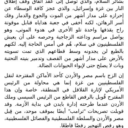
بشائر السلام، والذي توصل إلى عقد اتفاق وقف إطلاق
النار بين غزة وإسرائيل، والذي عجز كافة الوسطاء عن
إحرازه على مدار أشهر من الموت والجوع والدمار وفك
أسر الرهائن، لكنه أخفى في جعبة هداياه قنابل موقوتة
راح يقذفها واحدة تلو الأخرى في هدوء الموتى، وهو
يواصل مراسم وداعته الزجاجية وحرصه على أن يعيش
الفلسطينيون في سلام، هُم في أمس الحاجة إليه. لكنهم
بالطبع لن يجدونه وسط قطاعهم الذي تمت تسويته
بالأرض على مدار أشهر من القصف وتدمير بنيته التحتية
وبات لا يصلح حتى لإيواء الحيوانات الضالة.
إن الزج باسم مصر والأردن كأحد الأماكن المقترحة لنقل
الفلسطينيين من غزة إنما هي محاولة من الرئيس
الأمريكي لإثارة القلاقل في المنطقة، خاصة وإن هذا
المقترح قُوبل بالرفض القاطع من الرئيس السيسي وملك
الأردن عندما طرحته إدارة بايدن في بداية الأزمة. وقد
قوبلت تصريحات "ترامب" أيضًا بموقف موحد، من قِبل
مصر والأردن والسلطة الفلسطينية والفصائل الفلسطينية،
وهو رفص التهجير رفضًا قاطعًا.