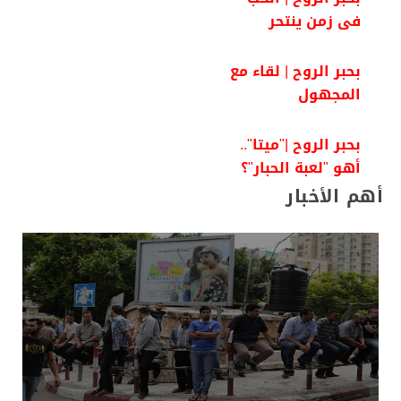
فى زمن ينتحر
بحبر الروح | لقاء مع
المجهول
بحبر الروح |"ميتا"..
أهو "لعبة الحبار"؟
أهم الأخبار