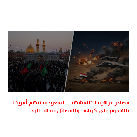
مصادر عراقية لـ "المشهد": السعودية تتهم أمريكا
بالهجوم على كربلاء.. والفصائل تتجهز للرد