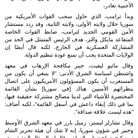
الأجنبية تغادر،
وبدأ ترامب، الذي حاول سحب القوات الأمريكية من
سوريا خلال ولايته الأولى، ولايته الثانية، وقد ردد مستشار
الأمن القومي الجديد لترامب، ضابط القوات الخاصة
المتقاعد مايكل والتز، هدف الرئيس المتمثل في الحد من
المشاركة العسكرية في الخارج، لكنه قال أيضًا إن
الولايات المتحدة يجب أن تمنع عودة تنظيم الدولة.
وقال ماثيو ليفيت، خبير مكافحة الإرهاب في معهد
واشنطن لسياسة الشرق الأدنى: "لا ينبغي أن يكون من
المستغرب أن يكون المسؤولون الأمريكيون على اتصال
بنظرائهم الأمنيين هناك [في سوريا] بشأن القائمة
المختصرة للأشياء التي لدينا مصالح مشتركة حقيقية فيها،
بما في ذلك إبقاء داعش في أسفل القائمة"، لكنه أضاف:
"هذه ليست علاقة صداقة".
وقال تشارلز ليستر، زميل بارز في معهد الشرق الأوسط
وخبير في شؤون سوريا، إنه لا شك أن هيئة تحرير الشام
تريد كبح جماح تنظيم الدولة، وقال إن السؤال الحقيقي هو