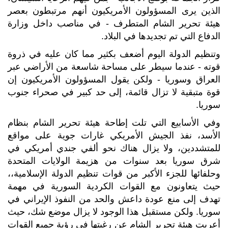
الذين يرى المسؤولون الأمريكيون أنهم مرتبطون بعصر
هيئة تحرير الشام المتطرف - في مناصب داخل وزارة
الدفاع التي تم تجديدها في البلاد.
وتنظيم الدولة اليوم أضعف بكثير مما كان عليه في ذروة
قوته - عندما سيطر على مساحة شاسعة من الأراضي عبر
العراق وسوريا - ولكن يقول المسؤولون الأمريكيون إن
قوة متبقية لا تزال قائمة، إلى حد كبير في صحراء جنوب
سوريا.
وفي الأسابيع التي تلت إطاحة هيئة تحرير الشام بنظام
الأسد، نفذ الجيش الأمريكي غارات جوية على مواقع
للمتشددين، ولا يزال هناك نحو ألفي جندي أمريكي في
شرق سوريا بعد سنوات من هزيمة الولايات المتحدة
وحلفائها للجزء الأكبر من قوات تنظيم الدولة الإسلامية،،
حيث يتعاونون مع القوات الكردية السورية في مهمة
تهدف إلى منع عودة داعش والحد من النفوذ الإيراني في
سوريا. ولكن مستقبل هذا الوجود لا يزال موضع شك، حيث
أعربت هيئة تحرير الشام عن رغبتها في رؤية جميع القوات