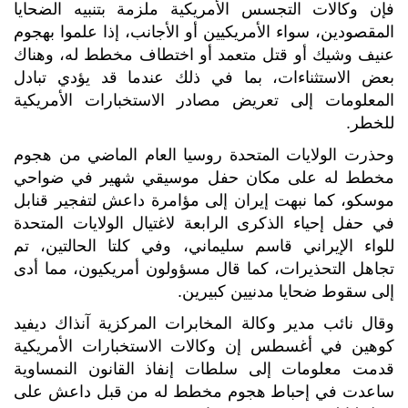
فإن وكالات التجسس الأمريكية ملزمة بتنبيه الضحايا
المقصودين، سواء الأمريكيين أو الأجانب، إذا علموا بهجوم
عنيف وشيك أو قتل متعمد أو اختطاف مخطط له، وهناك
بعض الاستثناءات، بما في ذلك عندما قد يؤدي تبادل
المعلومات إلى تعريض مصادر الاستخبارات الأمريكية
للخطر.
وحذرت الولايات المتحدة روسيا العام الماضي من هجوم
مخطط له على مكان حفل موسيقي شهير في ضواحي
موسكو، كما نبهت إيران إلى مؤامرة داعش لتفجير قنابل
في حفل إحياء الذكرى الرابعة لاغتيال الولايات المتحدة
للواء الإيراني قاسم سليماني، وفي كلتا الحالتين، تم
تجاهل التحذيرات، كما قال مسؤولون أمريكيون، مما أدى
إلى سقوط ضحايا مدنيين كبيرين.
وقال نائب مدير وكالة المخابرات المركزية آنذاك ديفيد
كوهين في أغسطس إن وكالات الاستخبارات الأمريكية
قدمت معلومات إلى سلطات إنفاذ القانون النمساوية
ساعدت في إحباط هجوم مخطط له من قبل داعش على