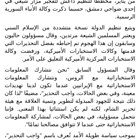
من يناير، مخططاً لتنظيم داعش لتفجير مزار شيعي في
إحدى ضواحي دمشق، حسبما ذكرت وكالة الأنباء السورية
الرسمية.
ويتبع تنظيم الدولة نسخة متشددة من الإسلام السني
ويعتبر المسلمين الشيعة مرتدين، وقال مسؤولون حاليون
وسابقون إن هذا الهجوم تم إحباطه بفضل التحذيرات التي
قدمتها وكالات الاستخبارات الأميركية، ورفضت وكالة
الاستخبارات المركزية الأميركية التعليق على الأمر.
وقال المسؤول السابق "نحن نتشارك المعلومات
الاستخباراتية مع الروس، ونتشارك المعلومات
الاستخباراتية مع الإيرانيين عندما تكون لدينا تهديدات
معينة، وفي بعض الحالات، واجب التحذير"، مضيفًا "لذا كان
ذلك نتيجة للجهود المبذولة لتطوير وتنمية العلاقة مع هيئة
تحرير الشام، لكنه لم يكن استثنائيا بهذا المعنى. فإننا
نتحمل مسؤولية، في بعض الحالات، لمشاركة المعلومات
الاستخباراتية حتى عندما لا تتوافق مصالحنا تمامًا".
بموجب سياسة طويلة الأمد تُعرف باسم "واجب التحذير"،