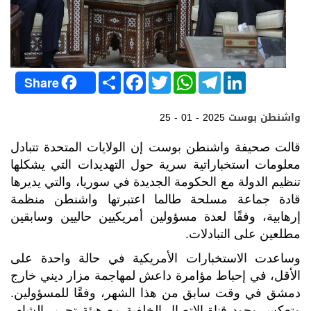
S
F
T
W
T
L
Share
h
a
w
h
e
i
a
c
i
a
l
n
r
e
t
t
e
k
واشنطن بوست
25 - 01 - 2025
e
b
t
s
g
e
o
e
A
r
d
o
r
p
a
I
قالت صحيفة واشنطن بوست إن الولايات المتحدة
تتبادل
k
p
m
n
معلومات استخباراتية سرية حول التهديدات التي يشكلها
تنظيم الدولة مع الحكومة الجديدة في سوريا، والتي يديرها
قادة جماعة مسلحة طالما اعتبرتها واشنطن منظمة
إرهابية، وفقًا لعدة مسؤولين أمريكيين حاليين وسابقين
مطلعين على التبادلات.
وساعدت الاستخبارات الأمريكية في حالة واحدة على
الأقل، في إحباط مؤامرة داعش لمهاجمة مزار ديني خارج
دمشق في وقت سابق من هذا الشهر، وفقًا للمسؤولين.
وتعكس وجود قناة الاتصال الخلفية مع هيئة تحرير الشام،