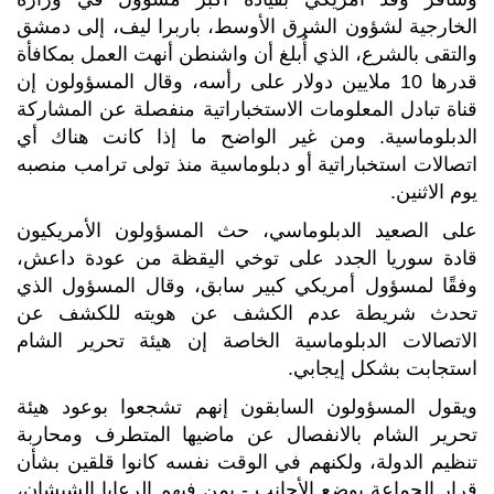
الخارجية لشؤون الشرق الأوسط، باربرا ليف، إلى دمشق
والتقى بالشرع، الذي أُبلغ أن واشنطن أنهت العمل بمكافأة
قدرها 10 ملايين دولار على رأسه، وقال المسؤولون إن
قناة تبادل المعلومات الاستخباراتية منفصلة عن المشاركة
الدبلوماسية. ومن غير الواضح ما إذا كانت هناك أي
اتصالات استخباراتية أو دبلوماسية منذ تولى ترامب منصبه
يوم الاثنين.
على الصعيد الدبلوماسي، حث المسؤولون الأمريكيون
قادة سوريا الجدد على توخي اليقظة من عودة داعش،
وفقًا لمسؤول أمريكي كبير سابق، وقال المسؤول الذي
تحدث شريطة عدم الكشف عن هويته للكشف عن
الاتصالات الدبلوماسية الخاصة إن هيئة تحرير الشام
استجابت بشكل إيجابي.
ويقول المسؤولون السابقون إنهم تشجعوا بوعود هيئة
تحرير الشام بالانفصال عن ماضيها المتطرف ومحاربة
تنظيم الدولة، ولكنهم في الوقت نفسه كانوا قلقين بشأن
قرار الجماعة بوضع الأجانب - بمن فيهم الرعايا الشيشان،