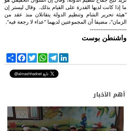
ما إذا كانت لديها القدرة على القيام بذلك. وقال ليستر إن
"هيئة تحرير الشام وتنظيم الدولة يتقاتلان منذ عقد من
الزمان"، مضيفا أن المجموعتين لديهما "عداء لا رجعة فيه".
---------------------
واشنطن بوست
S
F
T
W
T
L
h
a
w
h
e
i
a
c
i
a
l
n
r
e
t
t
e
k
e
b
t
s
g
e
o
e
A
r
d
o
r
p
a
I
k
p
m
n
أهم الأخبار