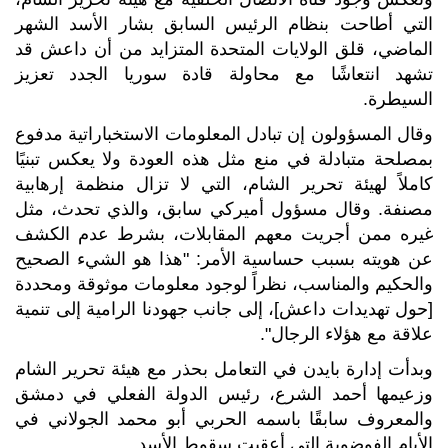
التي أطاحت بنظام الرئيس السابق بشار الأسد الشهر
الماضي، قلق الولايات المتحدة المتزايد من أن داعش قد
تشهد انتعاشًا مع محاولة قادة سوريا الجدد تعزيز
السيطرة.
وقال المسؤولون إن تبادل المعلومات الاستخباراتية مدفوع
بمصلحة متبادلة في منع مثل هذه العودة ولا يعكس تبنيًا
كاملاً لهيئة تحرير الشام، التي لا تزال منظمة إرهابية
مصنفة. وقال مسؤول أميركي سابق، والذي تحدث، مثل
غيره ممن أجريت معهم المقابلات، بشرط عدم الكشف
عن هويته بسبب حساسية الأمر: "هذا هو الشيء الصحيح
والحكيم والمناسب، نظراً لوجود معلومات موثوقة ومحددة
[حول تهديدات داعش]، إلى جانب جهودنا الرامية إلى تنمية
علاقة مع هؤلاء الرجال".
وبدأت إدارة بايدن في التعامل بحذر مع هيئة تحرير الشام
وزعيمها أحمد الشرع، رئيس الدولة الفعلي في دمشق
والمعروف سابقًا باسمه الحربي أبو محمد الجولاني في
الأيام الفوضوية التي أعقبت سقوط الأسد.