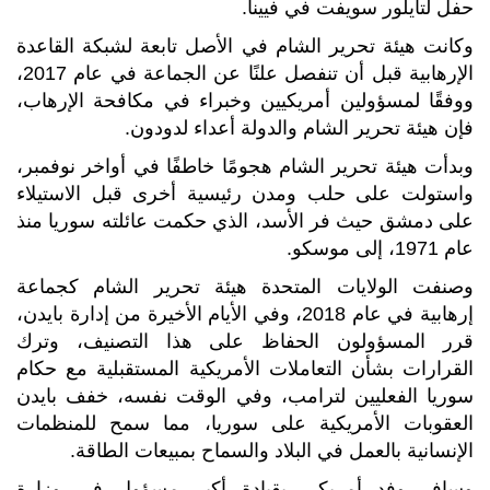
حفل لتايلور سويفت في فيينا.
وكانت هيئة تحرير الشام في الأصل تابعة لشبكة القاعدة
الإرهابية قبل أن تنفصل علنًا عن الجماعة في عام 2017،
ووفقًا لمسؤولين أمريكيين وخبراء في مكافحة الإرهاب،
فإن هيئة تحرير الشام والدولة أعداء لدودون.
وبدأت هيئة تحرير الشام هجومًا خاطفًا في أواخر نوفمبر،
واستولت على حلب ومدن رئيسية أخرى قبل الاستيلاء
على دمشق حيث فر الأسد، الذي حكمت عائلته سوريا منذ
عام 1971، إلى موسكو.
وصنفت الولايات المتحدة هيئة تحرير الشام كجماعة
إرهابية في عام 2018، وفي الأيام الأخيرة من إدارة بايدن،
قرر المسؤولون الحفاظ على هذا التصنيف، وترك
القرارات بشأن التعاملات الأمريكية المستقبلية مع حكام
سوريا الفعليين لترامب، وفي الوقت نفسه، خفف بايدن
العقوبات الأمريكية على سوريا، مما سمح للمنظمات
الإنسانية بالعمل في البلاد والسماح بمبيعات الطاقة.
وسافر وفد أمريكي بقيادة أكبر مسؤول في وزارة