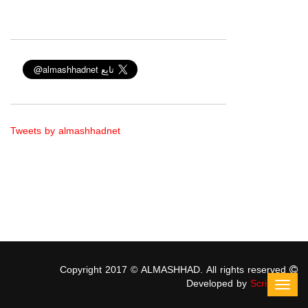
Tweets by almashhadnet
Copyright 2017 © ALMASHHAD. All rights reserved
Developed by
ScriptStars
Toggl
navig