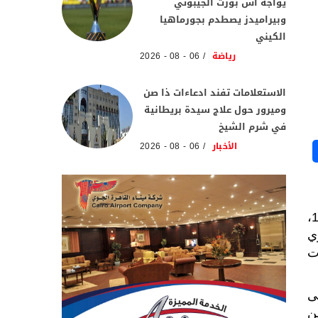
يواجه آس بورت الجيبوتي
وبيراميدز يصطدم بجورماهيا
الكيني
رياضة
06 - 08 - 2026
الاستعلامات تفند ادعاءات ذا صن
وميرور حول علاج سيدة بريطانية
في شرم الشيخ
الأخبار
06 - 08 - 2026
فى ظل ظروف معيشية سيئة يعيشها المصريون على مدى عقد من الزمن هو الأسوأ منذ ثورة 23 يوليو 1952،
ي
ت
ى
ن