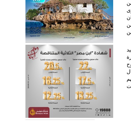
ن
ى
ن
ن
ن
د
ة
وح
ال
م
ت