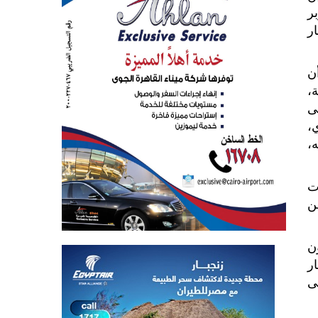
ر
ر
ن
،
ى
ي،
،
ت
ن
ن
ر
ى