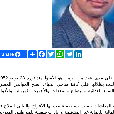
S
F
T
W
T
L
Share
h
a
w
h
e
i
a
c
i
a
l
n
r
e
t
t
e
k
e
b
t
s
g
e
o
e
A
r
d
o
r
p
a
I
k
p
m
n
ألقت بظلالها على كافة مناحي الحياة، أصبح المواطن المصر
ع الغذائية والبضائع والمعدات والأجهزة الكهربائية والأدوا
 المعاشات بنسب بسيطة تنصب لها الأفراح والليالي الملاح ف
الية للعمالة غير المنتظمة وزيادات طفيفة للمواطنين المدرجي