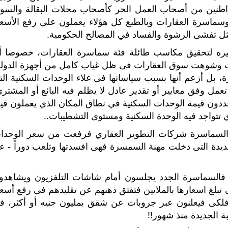
اطنين من أصحاب العمل الحر كأصحاب محلات البقالة والسوب
ماسرة العقارات وبالطبع كل هؤلاء يعملون على رفع الأسعا
مثل تفشى الرشوة والفساد في المصالح الحكومية.
ميره لتحقيق مكاسب طائلة فئة سماسرة العقارات، خصوصا أ
ت وشوهت سوق العقارات فى ظل غياب كامل من أجهزة الدولة
، بل أزعم أنها بسبب سياساتها فى غلاء الوحدات السكنية الت
تعمل وفق معايير أو تقدير عادل لا يظلم فيه البائع أو المشتر
ددون قيمة الوحدات السكنية في نطاق المكان الذي يعملون فيه
 تتواجد فيه الوحدة السكنية ومستوى التشطيبات..
 السماسرة شركات التطوير العقاري فرفعت من سعر الوحدا
جديدة التى دخلت مهنة السمسرة فهى افسدتها وتلعب دوراً - ع
، فالسماسرة الجدد يجلسون أمام شاشات التلفزيون ويشاهدو
ى تبلغ اسعارها بالملايين فتفتق ذهنهم عن تقليدهم فى رفع أسعا
 فلكى فيعلنون عبر جروبات عن شقق بمليون جنيه أو أكثر، ف
ة الجديدة منذ شهور!!