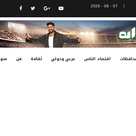
07 - 08 - 2026
حافظات
اقتصاد الناس
عربي ودولي
ثقافة
فن
منوع