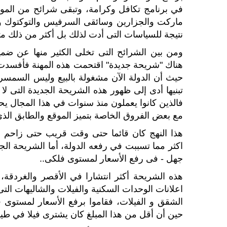
في برنامج تكافل وكرامة، وتبقى شرائح من المو
ماركت والجزارين وسائقى السرفيس والتوكتوك وس
نتيجة للسياسات التى أدت لذلك بل أكثر من ذلك 
ومن بين الشرائح التى تخلى الكثير منها عن ض
هناك "شريحة جديدة" اقتحمت هذه المهنة فأفسد
حيث أن الدولة الآن مشغولة بالبيع وليس السمسرة
تبنيها أدى إلى ظهور هذه الشريحة الجديدة التى لا 
فالذين كانوا يعملون منذ سنوات في هذا المجال يح
مع بعض الفروق الخاصة بتميز الموقع والطابق الذي
هذا النهج كان قائما حتى وقت قريب حتى زاحم
اكثر مما تسببت في رفعه الدولة، أما الشريحة ال
جهل - فى رفع الأسعار لمستوى فلكى..
هذه الشريحة أكثر انتشارا في الأقصر والغردقة
اعلانات الوحدات السكنية والفيلات والشاليهات الت
الشقق و الفيلات، فقاموا برفع الأسعار لمستوى
حين أن أقل من هذا المبلغ كان يشترى فيلا في طيب