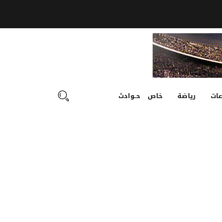
ات
رياضة
خاص
حـوادث