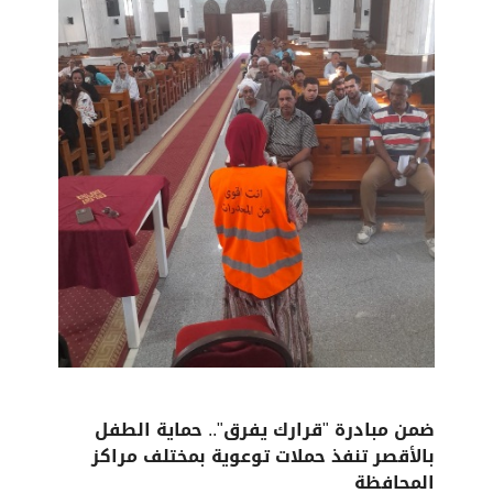
ضمن مبادرة "قرارك يفرق".. حماية الطفل
بالأقصر تنفذ حملات توعوية بمختلف مراكز
المحافظة