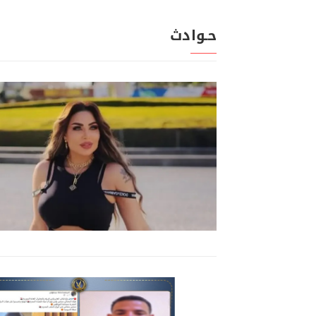
حـوادث