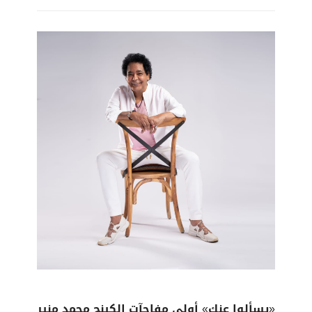
«يسألوا عنك» أولى مفاجآت الكينج محمد منير