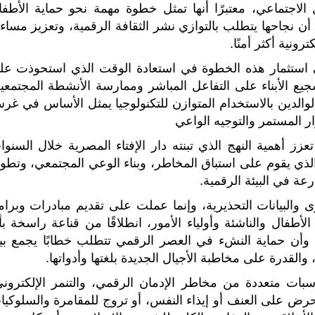
لاجتماعي، معتبرًا أنها تمثل خطوة مهمة نحو حماية الأطفا
أن نجاحها يتطلب بالتوازي نشر الثقافة الرقمية، وتعزيز مساءل
ونية أكثر أمنًا.
إلى استثمار هذه الخطوة في استعادة الوقت الذي استحوذت علي
ع الأبناء على التفاعل المباشر وممارسة الأنشطة المجتمعية
م الوالدين بالاستخدام المتوازن للتكنولوجيا يمثل الأساس في غ
ر المستمر والتوجيه الواعي
عزز أهمية النهج الذي تبنته دار الإفتاء المصرية خلال السنوا
لذي يقوم على استباق المخاطر، وبناء الوعي المجتمعي، وتطوي
عة في البيئة الرقمية.
ى والبيانات التحذيرية، وإنما عملت على تقديم مبادرات وبرام
طفال والناشئة وأولياء الأمور، انطلاقًا من قناعة راسخة بأ
ر، وأن حماية النشء في العصر الرقمي تتطلب خطابًا يجمع بي
والقدرة على مخاطبة الأجيال الجديدة بلغتها وأدواتها.
بات متعددة من مخاطر الإدمان الرقمي، والتنمر الإلكتروني
ي تحرض على العنف أو إيذاء النفس، أو تروج للمقامرة والسلوكيا