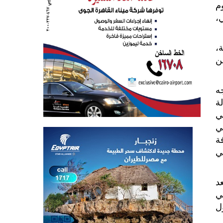
م
،
،
ن
تاجه
ة
ي
ي
افة
ي
تعد
ي
ل