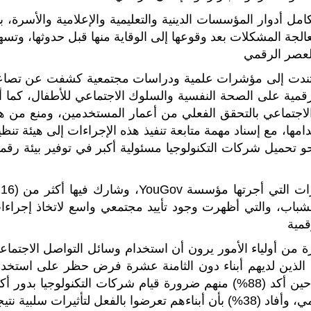
ل أدوار المؤسسات الدينية والتعليمية والإعلامية والأسرة، بم
الجة المشكلات بعد وقوعها إلى الوقاية منها قبل حدوثها، وتسه
لعصر الرقمي
ستندت إلى مؤشرات علمية ودراسات مجتمعية كشفت عن تصاع
لرقمية على الصحة النفسية والسلوك الاجتماعي للأطفال، كما أ
الاجتماعي بالتحقق الفعلي من أعمار المستخدمين، ومنع من ه
ا، مع إسناد مهمة متابعة تنفيذ هذه الإجراءات إلى هيئة تنظي
)، بما يعكس توجهًا نحو تحميل شركات التكنولوجيا مسئولية أكبر في توفير بيئة رقم
 والشباب، والتي أظهرت وجود تأييد مجتمعي واسع لاتخاذ إجراءا
قمية
من أولياء الأمور يرون أن استخدام وسائل التواصل الاجتماع
الهم، بينما أيَّد (77%) من الآباء الذين لديهم أبناء دون الثامنة عشرة فرض حظر على استخد
هذه المنصات لمن هم دون السادسة عشرة، في حين أكد (88%) منهم ضرورة قيام شركات التكنولوجيا بدور أ
في حماية الأطفال من الآثار السلبية للمحتوى الرقمي، وأفاد (38%) بأن أبناءهم تعرضوا بالفعل لتأثيرات سلبية ن