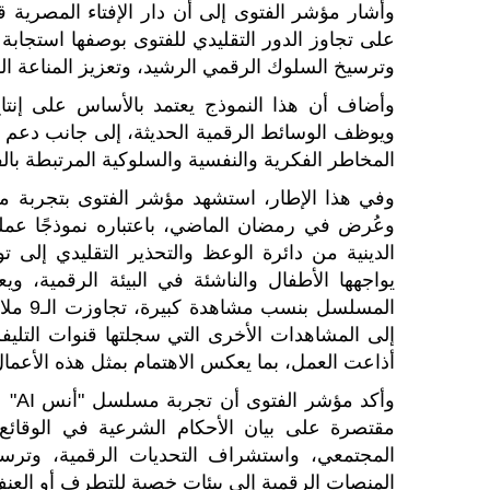
وأشار مؤشر الفتوى إلى أن دار الإفتاء المصرية ق
على تجاوز الدور التقليدي للفتوى بوصفها استجابة
وترسيخ السلوك الرقمي الرشيد، وتعزيز المناعة ال
وأضاف أن هذا النموذج يعتمد بالأساس على إنتا
ويوظف الوسائط الرقمية الحديثة، إلى جانب دعم دو
المخاطر الفكرية والنفسية والسلوكية المرتبطة بالف
وعُرض في رمضان الماضي، باعتباره نموذجًا عمليًّ
الدينية من دائرة الوعظ والتحذير التقليدي إلى ت
يواجهها الأطفال والناشئة في البيئة الرقمية، و
المسلس
إلى المشاهدات الأخرى التي سجلتها قنوات التليف
أذاعت العمل، بما يعكس الاهتمام بمثل هذه الأعمال
وأك
مقتصرة على بيان الأحكام الشرعية في الوقائع ا
المجتمعي، واستشراف التحديات الرقمية، وترسيخ
المنصات الرقمية إلى بيئات خصبة للتطرف أو العنف أو