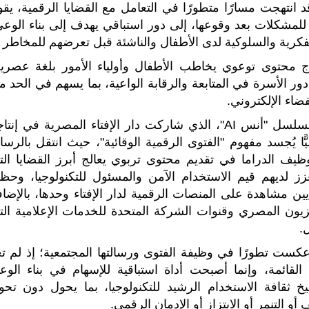
د انتهجت مسارًا متطورًا في التعامل مع القضايا الرقمية، يقو
 للمشكلات بعد وقوعها، إلى دور استباقي يهدف إلى بناء الوعي
فكرية والسلوكية لدى الأطفال والناشئة قبل تعرضهم للمخاطر
ج محتوى توعوي يخاطب الأطفال وأولياء الأمور بلغة عصرية
ر الأسرة في المتابعة والرقابة الواعية، بما يسهم في الحد م
ضاء الإلكتروني.
وفي هذا الإطار، استشهد مؤشر الفتوى بتجربة مسلسل "أنس AI"، الذي شاركت دار الإفتاء المصرية في إن
ا يُجسد مفهوم "الفتوى الرقمية الوقائية"، حيث انتقل بالرسال
وظيف الدراما في تقديم محتوى تربوي يعالج أبرز القضايا الت
يعزز لديهم قيم الاستخدام الآمن والمسئول للتكنولوجيا، وحظ
ل بنسب مشاهدة كبيرة، تجاوزت الـ9 ملايين مشاهدة على المنصات الرقمية لدار الإفتاء وحدها، بالإض
زيون المصري وقنوات الشركة المتحدة للخدمات الإعلامية الت
.
د مؤشر الفتوى أن تجربة مسلسل "أنس AI" عكست تطورًا في وظيفة الفتوى ورسالتها المجتمعية؛ إذ لم 
لقائمة، وإنما أصبحت أداة استباقية للإسهام في بناء الوع
 ثقافة الاستخدام الرشيد للتكنولوجيا، بما يحول دون تحو
 التنمر أو الابتزاز أو الإدمان الرقمي.