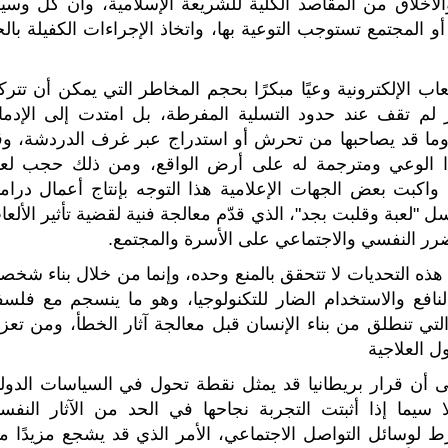
لأخلاق من المقاصد الكلية للشريعة الإسلامية، وأن كل وسيل
أو المجتمع تستوجب التوعية بها، واتخاذ الإجراءات الكفيلة بال
 الإلكترونية وعيًا مبكرًا بحجم المخاطر التي يمكن أن تتركه
لم تقف عند حدود التسلية المفرطة، بل امتدت إلى الإدما
 وما قد يصاحبها من تحرش أو استدراج عبر غرف الدردشة، وق
ا الوعي ومترجمة له على أرض الواقع، ومن ذلك حجب لعب
اكبت بعض الجهات الإعلامية هذا التوجه بإنتاج أعمال درامي
"لعبة وقلبت بجد"، الذي قدّم معالجة فنية لقضية تأثير الألعا
لضرر النفسي والاجتماعي على الأسرة والمجتمع.
ذه التحديات لا تتحقق بالمنع وحده، وإنما من خلال بناء شخصي
لنافع والاستخدام الضار للتكنولوجيا، وهو ما ينسجم مع فلسف
، والتي تنطلق من بناء الإنسان قبل معالجة آثار الخطأ، ومن تعز
ل العلاجية
 أن قرار بريطانيا قد يمثل نقطة تحول في السياسات الدولي
 سيما إذا أثبتت التجربة نجاحها في الحد من الآثار النفسي
رط لوسائل التواصل الاجتماعي، الأمر الذي قد يشجع مزيدًا م