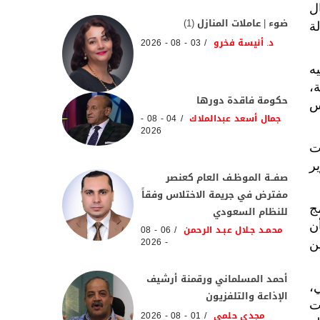
ل
ضوء | عاملات المنازل (1)
ة
د. أنيسة فخرو
03 - 08 - 2026
ه
،
حكومة فاقدة دورها
رس
جمال أسعد عبدالملاك
04 - 08 -
2026
ت
ر
صفــة الموظـف العام كعنصر
مفترض في جريمة الاختلاس وفقاً
ج
للنظام السعودي
ن
محمـد جـلال عبـد الرحمن
06 - 08
- 2026
ن
أحمد المسلماني ورقمنة أرشيف
،
الإذاعة والتلفزيون
ت
مجدي حلمي
01 - 08 - 2026