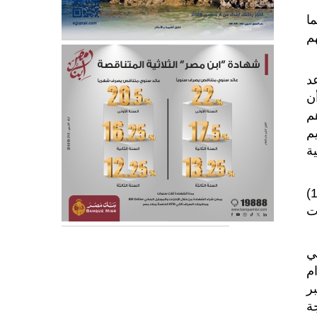
ا
م
د
ن
م
م
ية
وبيّن مؤشر الفتوى أن القرار اعتمد على المشاورات التي أجرتها مؤسسة YouGov، وشارك فيها أكثر من (116)
ت
ي
ام
كبر
تيجة