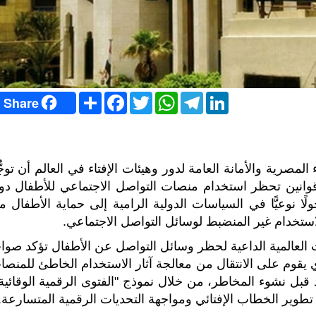
S
F
T
W
T
L
Share
h
a
w
h
e
i
a
c
i
a
l
n
r
e
t
t
e
k
e
b
t
s
g
e
o
e
A
r
d
o
r
p
a
I
 (GFI) التابع لدار الإفتاء المصرية والأمانة العامة لدور وهيئات الإفتاء في العالم أن توج
k
p
m
n
 قوانين تحظر استخدام منصات التواصل الاجتماعي للأطفال دو
 نوعيًّا في السياسات الدولية الرامية إلى حماية الأطفال م
استخدام غير المنضبط لوسائل التواصل الاجتماعي.
 العالمية الداعية لحظر وسائل التواصل عن الأطفال تؤكد صوا
ذي يقوم على الانتقال من معالجة آثار الاستخدام الخاطئ للمنص
 قبل نشوء المخاطر، من خلال نموذج "الفتوى الرقمية الوقائية"
تطوير الخطاب الإفتائي ومواجهة التحديات الرقمية المتسارعة.