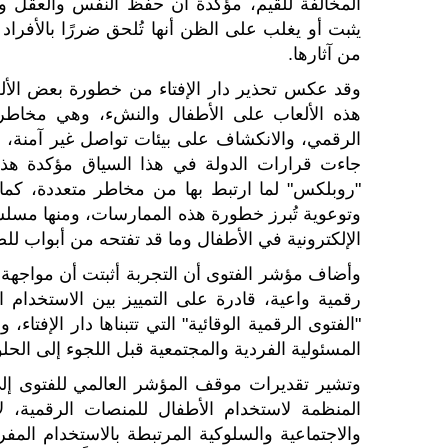
المخالفة للقيم، مؤكدة أن حفظ النفس والعقل وا
يثبت أو يغلب على الظن أنها تُلحق ضررًا بالأفراد 
من آثارها.
وقد عكس تحذير دار الإفتاء من خطورة بعض الألعاب
هذه الألعاب على الأطفال والنشء، وهي مخاطر 
الرقمي، والانكشاف على بيئات تواصل غير آمنة،
جاءت قرارات الدولة في هذا السياق مؤكدة هذ
"روبلكس" لما ارتبط بها من مخاطر متعددة، كما و
وتوعوية تُبرز خطورة هذه الممارسات، ومنها مسلسل 
الإلكترونية في الأطفال وما قد تفتحه من أبواب ل
وأضاف مؤشر الفتوى أن التجربة أثبتت أن مواجهة ه
رقمية واعية، قادرة على التمييز بين الاستخدام ا
"الفتوى الرقمية الوقائية" التي تتبناها دار الإفتاء
المسئولية الفردية والمجتمعية قبل اللجوء إلى الحلو
وتشير تقديرات موقف المؤشر العالمي للفتوى إلى
المنظمة لاستخدام الأطفال للمنصات الرقمية، لا
والاجتماعية والسلوكية المرتبطة بالاستخدام المف