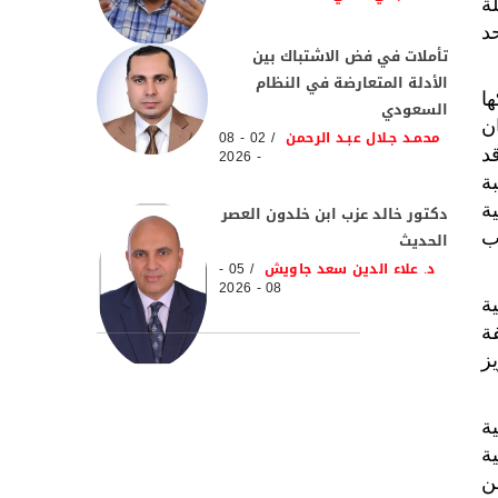
ة
حد
تأملات في فض الاشتباك بين
الأدلة المتعارضة في النظام
ا
السعودي
ن
محمـد جـلال عبـد الرحمن
02 - 08
د
- 2026
ة
ة
دكتور خالد عزب ابن خلدون العصر
الحديث
ب
د. علاء الدين سعد جاويش
05 -
08 - 2026
ة
ة
يز
ة
ة
ن