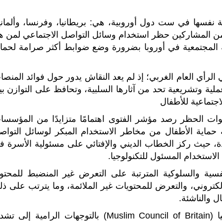
نفسها في ست دول أوروبية، هي: بريطانيا، وفرنسا، وألمانيا
ا، وبولندا، وإسبانيا، كشف عن تأييد (79%) من المشاركين حظر استخدام وسائل التواصل الاجتماعي لمن
 المجتمعية في أوروبا بضرورة وضع ضوابط أكثر صرامة لحماي
 الرأي العام الغربي؛ إذ لم يعد النقاش يدور حول فوائد المنص
لية وتشريعية تحد من آثارها السلبية، وتحافظ على التوازن بي
اجتماعية للأطفال
ت الحظر رصد مؤشر الفتوى اهتمامًا متزايدًا من المؤسسا
ية حماية الأطفال من مخاطر الاستخدام المبكر لوسائل التواص
دة، حيث ركز الخطاب الديني والإفتائي على مسئولية الأسرة ف
 الاستخدام المسئول للتكنولوجيا.
ية والسلوكية المترتبة على التعرض غير المنضبط للمحتو
إلكتروني، والتعرض للمحتويات غير الملائمة، وما يترتب على ذل
 والناشئة.
وفي السياق ذاته، رحب مجلس مسلمي بريطانيا (Muslim Council of Britain) بالتوجهات الرامية إلى