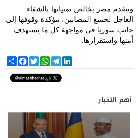
وتتقدم مصر بخالص تمنياتها بالشفاء
العاجل لجميع المصابين، مؤكدة وقوفها إلى
جانب سوريا في مواجهة كل ما يستهدف
أمنها واستقرارها.
S
F
T
W
T
L
h
a
w
h
e
i
a
c
i
a
l
n
r
e
t
t
e
k
e
b
t
s
g
e
o
e
A
r
d
o
r
p
a
I
k
p
m
n
أهم الأخبار