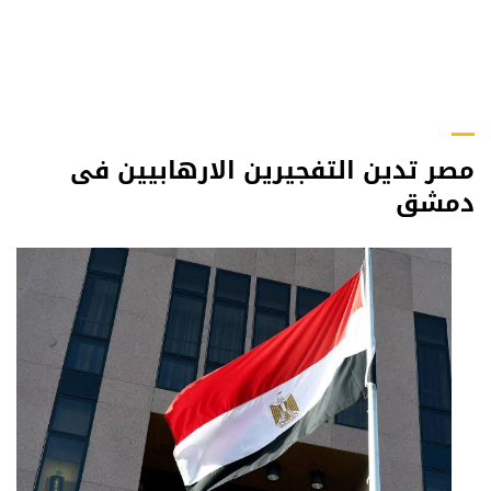
مصر تدين التفجيرين الارهابيين فى
دمشق