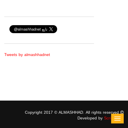
Tweets by almashhadnet
Copyright 2017 © ALMASHHAD. All rights reserved
Developed by
ScriptStars
Toggl
navig