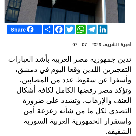
S
F
T
W
T
L
Share
h
a
w
h
e
i
a
c
i
a
l
n
r
e
t
t
e
k
أميرة الشريف
07 - 07 - 2026
e
b
t
s
g
e
o
e
A
r
d
o
r
p
a
I
تدين جمهورية مصر العربية بأشد العبارات
k
p
m
n
التفجيرين اللذين وقعا اليوم في دمشق،
وأسفرا عن سقوط عدد من المصابين.
وتؤكد مصر رفضها الكامل لكافة أشكال
العنف والإرهاب، وتشدد على ضرورة
التصدي لكل ما من شأنه زعزعة أمن
واستقرار الجمهورية العربية السورية
الشقيقة.