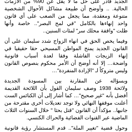
الجديد قادر على حل ما لا يقل عن 90% من الأزمات
الحالية. .. وأوضح أن طبيعة مشاكل الأحوال الشخصية
متنوعة ومعقدة، مما يجعل من الصعب على أي قانون
واحد إنهاءها بالكامل "في لمح البصر".. خاصة وأنها
ظلت "واقفة محلك سر" لمئات السنين..
وفيما يخص الحق في انهاء الزواج شدد سليمان على أن
القانون الجديد يمنح المواطن المسيحي حقا حقيقيا في
إنهاء الزيجات الفاشلة وفقا لعدة أسباب قانونية
واضحة… إلا أنه أوضح أن الأمر محكوم بنصوص القانون
وليس متروكاً لـ "الإرادة المنفردة"…
وبسؤاله عن المقارنة بين المسودة الجديدة
ولائحة 1938 وصف سليمان القول بأن اللائحة القديمة
أفضل بأنه "غير صحيح"… كما أشار إلى أن الكنائس الست
أعلنت موقفها النهائي ولا توجد تعديلات أخرى مقترحة من
جانبها.. مؤكداً أن القانون "قتل بحثا " خلال السنوات الثلاث
الماضية عبر القنوات الفضائية والحراك الكنسي.
وحول قضية "تغيير الملة".. قدم المستشار رؤية قانونية