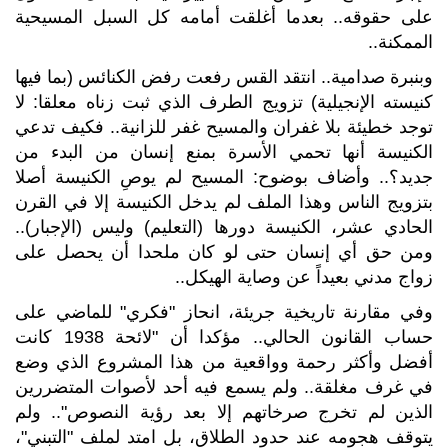
على حقوقه.. بعدما أغلقت أمامه كل السبل المسيحية
الممكنة..
وبنبرة صدامية.. انتقد القس رفعت رفض الكنائس (بما فيها
كنيسته الإنجيلية) تزويج الطرف الذي ثبت زناه معلقا: لا
توجد خطيئة بلا غفران والمسيح غفر للزانية.. فكيف تدعي
الكنيسة أنها تحمي الأسرة بمنع إنسان من البدء من
جديد؟.. وأضاف بوضوح: المسيح لم يوصِ الكنيسة أصلا
بتزويج الناس وهذا الملف لم يدخل الكنيسة إلا في القرن
الحادي عشر، الكنيسة دورها (التعليم) وليس (الإجبار)..
ومن حق أي إنسان حتى لو كان ملحدا أن يحصل على
زواج مدني بعيداً عن وصاية الهيكل..
وفي مقارنة تاريخية جريئة، انحاز "فكري" للماضي على
حساب القانون الحالي.. مؤكدا أن "لائحة 1938 كانت
أفضل وأكثر رحمة وواقعية من هذا المشروع الذي وضع
في غرف مغلقة.. ولم يسمع فيه أحد لأصوات المتضررين
الذين لم تخرج صرخاتهم إلا بعد رؤية النصوص".. ولم
يتوقف هجومه عند حدود الطلاق، بل امتد لملف "التبني"،