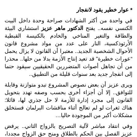
* عوار خطير يقود لانفجار
في واحدة من أكثر الشهادات صراحة وحدة داخل البيت
الكنسي نفسه.. يفتح
الدكتور ماهر عزيز
استشاري البيئة
والطاقة والتغير المناخي والخادم بالكنيسة القبطية
الأرثوذكسية، النار على عدد من مواد مشروع قانون
الأحوال الشخصية الجديد.. معتبرا أن القانون لا يزال يحمل
“عورات خطيرة” قد تعيد إنتاج الأزمة بدلا من حلها.. محذرا
من أن تجاهل أصوات المتضررين الحقيقيين سيقود حتما
إلى انفجار جديد بعد سنوات قليلة من التطبيق..
ويرى عزيز أن بعض نصوص المشروع تبدو متوازنة وقابلة
للتوافق.. إلا أن أجزاء أخرى بحسب وصفه تهدد بتحويل
القانون إلى مجرد إدارة للأزمة لا حل جذري لها، قائلا:
هناك ثغرات لو لم تعالج أثناء مناقشات البرلمان فستخلق
مشكلات أكبر من الموجودة حاليا…
وفي انتقاد مباشر لآلية التصريح بالزواج الثاني.. يرفض
عزيز الفصل بين الحكم بالطلاق ومنح حق الزواج مجددا،