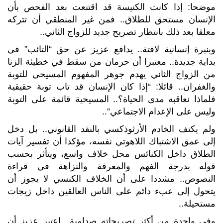
موضحا: إذا كانت الكنيسة قد اقتنعت بعد الفحص بأن
الإنسان مستحق للطلاق.. فمن غير المنطقي أن تتركه
معلقا بعد ذلك بانتظار تصريح جديد للزواج الثاني..
وبنبرة إنسانية لافتة.. يدافع عزيز عن حق “التائب” في
بداية جديدة.. معتبرا أن حرمان من سقط في خطيئة الزنا
من الزواج الثاني يهدم جوهر المفهوم المسيحي للتوبة
والغفران.. قائلا: “إذا كان الإنسان قد تاب توبة حقيقية
فلماذا نعاقبه مدى الحياة؟.. المسيحية قائمة على التوبة
وليس على الإعدام الاجتماعي”..
ولم يكتف الخادم الأرثوذكسي بالنقد القانوني.. بل دخل
إلى عمق الاشتباك اللاهوتي نفسه، مؤكدا أن تفسير آيات
الطلاق داخل الكنائس محل خلاف واسع، ويتأثر بحسب
قوله بدرجة الفهم والمعرفة والنزاهة في قراءة
النصوص.. مشددا على أن الخلاف الكنسي لا يجوز أن
يتحول إلى عبء دائم على الناس العالقين داخل زيجات
مستحيلة..
وفي واحدة من أكثر تصريحاته صدامية.. اعتبر عزيز أن