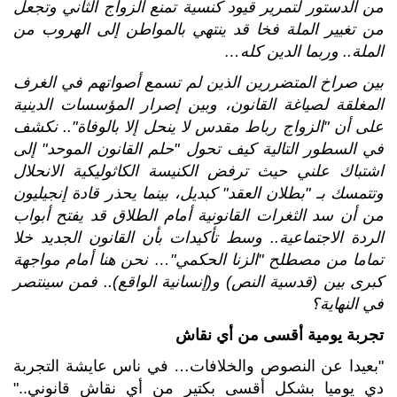
من الدستور لتمرير قيود كنسية تمنع الزواج الثاني وتجعل
من تغيير الملة فخا قد ينتهي بالمواطن إلى الهروب من
الملة
..
وربما الدين كله
…
بين صراخ المتضررين الذين لم تسمع أصواتهم في الغرف
المغلقة لصياغة القانون، وبين إصرار المؤسسات الدينية
على أن
"
الزواج رباط مقدس لا ينحل إلا بالوفاة
"..
نكشف
في السطور التالية كيف تحول
"
حلم القانون الموحد
"
إلى
اشتباك علني حيث ترفض الكنيسة الكاثوليكية الانحلال
وتتمسك بـ
"
بطلان العقد
"
كبديل، بينما يحذر قادة إنجيليون
من أن سد الثغرات القانونية أمام الطلاق قد يفتح أبواب
الردة الاجتماعية
..
وسط تأكيدات بأن القانون الجديد خلا
تماما من مصطلح
"
الزنا الحكمي
"…
نحن هنا أمام مواجهة
كبرى بين
(
قدسية النص
)
و
(
إنسانية الواقع
)..
فمن سينتصر
في النهاية؟
تجربة يومية أقسى من أي نقاش
"بعيدا عن النصوص والخلافات… في ناس عايشة التجربة
دي يوميا بشكل أقسى بكتير من أي نقاش قانوني.."