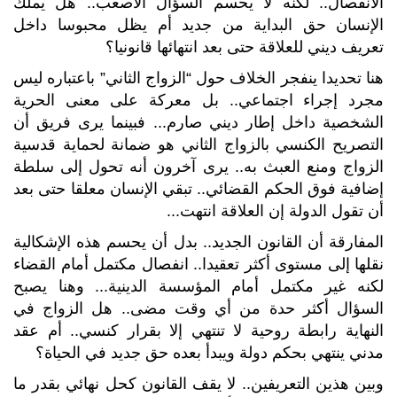
الانفصال.. لكنه لا يحسم السؤال الأصعب.. هل يملك
الإنسان حق البداية من جديد أم يظل محبوسا داخل
تعريف ديني للعلاقة حتى بعد انتهائها قانونيا؟
هنا تحديدا ينفجر الخلاف حول “الزواج الثاني” باعتباره ليس
مجرد إجراء اجتماعي.. بل معركة على معنى الحرية
الشخصية داخل إطار ديني صارم... فبينما يرى فريق أن
التصريح الكنسي بالزواج الثاني هو ضمانة لحماية قدسية
الزواج ومنع العبث به.. يرى آخرون أنه تحول إلى سلطة
إضافية فوق الحكم القضائي.. تبقي الإنسان معلقا حتى بعد
أن تقول الدولة إن العلاقة انتهت...
المفارقة أن القانون الجديد.. بدل أن يحسم هذه الإشكالية
نقلها إلى مستوى أكثر تعقيدا.. انفصال مكتمل أمام القضاء
لكنه غير مكتمل أمام المؤسسة الدينية... وهنا يصبح
السؤال أكثر حدة من أي وقت مضى.. هل الزواج في
النهاية رابطة روحية لا تنتهي إلا بقرار كنسي.. أم عقد
مدني ينتهي بحكم دولة ويبدأ بعده حق جديد في الحياة؟
وبين هذين التعريفين.. لا يقف القانون كحل نهائي بقدر ما