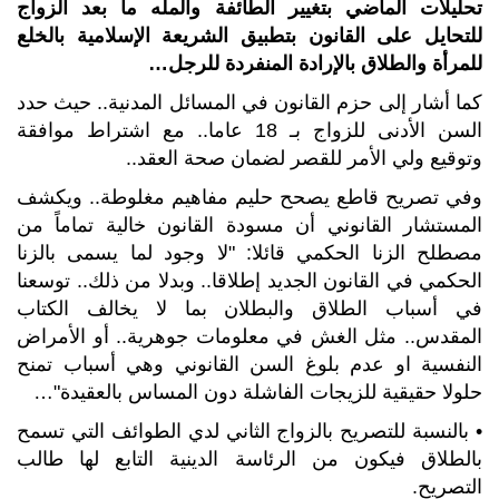
تحليلات الماضي بتغيير الطائفة والمله ما بعد الزواج
للتحايل على القانون بتطبيق الشريعة الإسلامية بالخلع
للمرأة والطلاق بالإرادة المنفردة للرجل
…
كما أشار إلى حزم القانون في المسائل المدنية.. حيث حدد
السن الأدنى للزواج بـ 18 عاما.. مع اشتراط موافقة
وتوقيع ولي الأمر للقصر لضمان صحة العقد..
وفي تصريح قاطع يصحح حليم مفاهيم مغلوطة.. ويكشف
المستشار القانوني أن مسودة القانون خالية تماماً من
مصطلح الزنا الحكمي قائلا: "لا وجود لما يسمى بالزنا
الحكمي في القانون الجديد إطلاقا.. وبدلا من ذلك.. توسعنا
في أسباب الطلاق والبطلان بما لا يخالف الكتاب
المقدس.. مثل الغش في معلومات جوهرية.. أو الأمراض
النفسية او عدم بلوغ السن القانوني وهي أسباب تمنح
حلولا حقيقية للزيجات الفاشلة دون المساس بالعقيدة"…
• بالنسبة للتصريح بالزواج الثاني لدي الطوائف التي تسمح
بالطلاق فيكون من الرئاسة الدينية التابع لها طالب
التصريح.