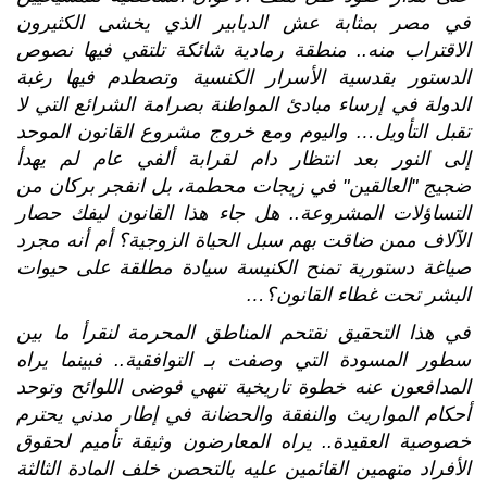
في مصر بمثابة عش الدبابير الذي يخشى الكثيرون
الاقتراب منه
..
منطقة رمادية شائكة تلتقي فيها نصوص
الدستور بقدسية الأسرار الكنسية وتصطدم فيها رغبة
الدولة في إرساء مبادئ المواطنة بصرامة الشرائع التي لا
تقبل التأويل
…
واليوم ومع خروج مشروع القانون الموحد
إلى النور بعد انتظار دام لقرابة ألفي عام لم يهدأ
ضجيج
"
العالقين
"
في زيجات محطمة، بل انفجر بركان من
التساؤلات المشروعة
..
هل جاء هذا القانون ليفك حصار
الآلاف ممن ضاقت بهم سبل الحياة الزوجية؟ أم أنه مجرد
صياغة دستورية تمنح الكنيسة سيادة مطلقة على حيوات
البشر تحت غطاء القانون؟
…
في هذا التحقيق نقتحم المناطق المحرمة لنقرأ ما بين
سطور المسودة التي وصفت بـ التوافقية
..
فبينما يراه
المدافعون عنه خطوة تاريخية تنهي فوضى اللوائح وتوحد
أحكام المواريث والنفقة والحضانة في إطار مدني يحترم
خصوصية العقيدة
..
يراه المعارضون وثيقة تأميم لحقوق
الأفراد متهمين القائمين عليه بالتحصن خلف المادة الثالثة