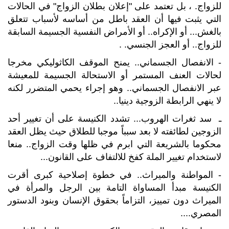
للزواج. ، بل تعتمد على "إعلان بطلان الزواج" في الحالات
التي يثبت فيها أن العقد باطل من أساسه لأسباب تتعلق
بالغش... أو الإكراه.. أو الأمراض النفسية الجسيمة السابقة
للزواج.. أو العجز الجنسي. .
- الانفصال الجسماني.. يمنح الموقف الكاثوليكي مخرجا
لحالات العنف المستمر أو الاستحالة الجسيمة للمعيشة
عبر الانفصال الجسماني.. وهو إجراء يحمي المتضرر لكنه
لا ينهي الرابطة الزوجية دينيا..
ـ سد ثغرات الهروب... تشدد الكنيسة على أن تغيير أحد
الزوجين لطائفته لا بعد سبباً موجبا للطلاق حيث يظل العقد
محكوما بالشريعة التي ابرم في ظلها وقت الزواج.. منعا
لاستخدام تغيير الملة كفخ للالتفاف على القانون...
- المواطنة والميراث.. في خطوة إصلاحية كبرى أقرت
الكنيسة مبدأ المساواة التامة بين الرجل والمرأة في
الميراث دون تمييز، التزاماً بحقوق الإنسان وبنود الدستور
المصري....