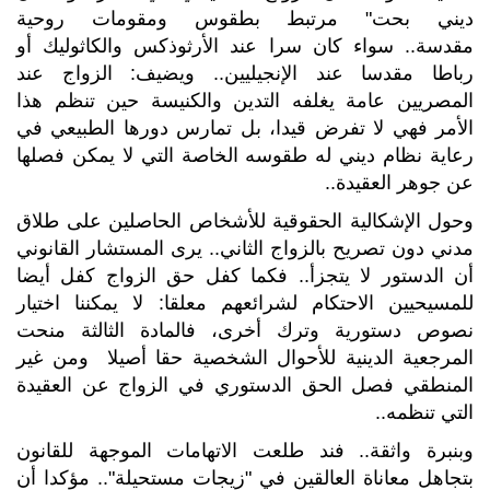
ديني بحت" مرتبط بطقوس ومقومات روحية
مقدسة.. سواء كان سرا عند الأرثوذكس والكاثوليك أو
رباطا مقدسا عند الإنجيليين.. ويضيف: الزواج عند
المصريين عامة يغلفه التدين والكنيسة حين تنظم هذا
الأمر فهي لا تفرض قيدا، بل تمارس دورها الطبيعي في
رعاية نظام ديني له طقوسه الخاصة التي لا يمكن فصلها
عن جوهر العقيدة..
وحول الإشكالية الحقوقية للأشخاص الحاصلين على طلاق
مدني دون تصريح بالزواج الثاني.. يرى المستشار القانوني
أن الدستور لا يتجزأ.. فكما كفل حق الزواج كفل أيضا
للمسيحيين الاحتكام لشرائعهم معلقا: لا يمكننا اختيار
نصوص دستورية وترك أخرى، فالمادة الثالثة منحت
المرجعية الدينية للأحوال الشخصية حقا أصيلا ومن غير
المنطقي فصل الحق الدستوري في الزواج عن العقيدة
التي تنظمه..
وبنبرة واثقة.. فند طلعت الاتهامات الموجهة للقانون
بتجاهل معاناة العالقين في "زيجات مستحيلة".. مؤكدا أن