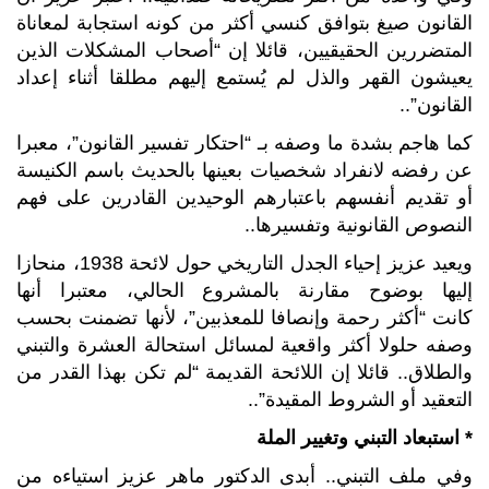
القانون صيغ بتوافق كنسي أكثر من كونه استجابة لمعاناة
المتضررين الحقيقيين، قائلا إن “أصحاب المشكلات الذين
يعيشون القهر والذل لم يُستمع إليهم مطلقا أثناء إعداد
القانون”..
كما هاجم بشدة ما وصفه بـ “احتكار تفسير القانون”، معبرا
عن رفضه لانفراد شخصيات بعينها بالحديث باسم الكنيسة
أو تقديم أنفسهم باعتبارهم الوحيدين القادرين على فهم
النصوص القانونية وتفسيرها..
ويعيد عزيز إحياء الجدل التاريخي حول لائحة 1938، منحازا
إليها بوضوح مقارنة بالمشروع الحالي، معتبرا أنها
كانت “أكثر رحمة وإنصافا للمعذبين”، لأنها تضمنت بحسب
وصفه حلولا أكثر واقعية لمسائل استحالة العشرة والتبني
والطلاق.. قائلا إن اللائحة القديمة “لم تكن بهذا القدر من
التعقيد أو الشروط المقيدة”..
* استبعاد التبني وتغيير الملة
وفي ملف التبني.. أبدى الدكتور ماهر عزيز استياءه من