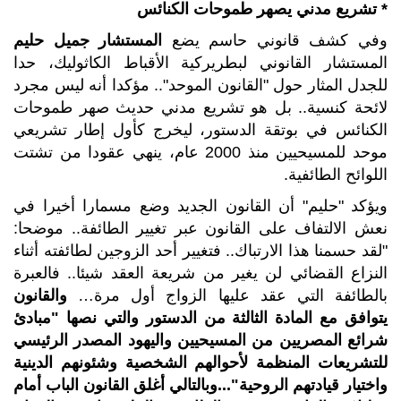
* تشريع مدني يصهر طموحات الكنائس
وفي كشف قانوني حاسم يضع
المستشار جميل حليم
المستشار القانوني لبطريركية الأقباط الكاثوليك، حدا
للجدل المثار حول "القانون الموحد".. مؤكدا أنه ليس مجرد
لائحة كنسية.. بل هو تشريع مدني حديث صهر طموحات
الكنائس في بوتقة الدستور، ليخرج كأول إطار تشريعي
موحد للمسيحيين منذ 2000 عام، ينهي عقودا من تشتت
اللوائح الطائفية.
ويؤكد "حليم" أن القانون الجديد وضع مسمارا أخيرا في
نعش الالتفاف على القانون عبر تغيير الطائفة.. موضحا:
"لقد حسمنا هذا الارتباك.. فتغيير أحد الزوجين لطائفته أثناء
النزاع القضائي لن يغير من شريعة العقد شيئا.. فالعبرة
بالطائفة التي عقد عليها الزواج أول مرة…
والقانون
يتوافق مع المادة الثالثة من الدستور والتي نصها
"
مبادئ
شرائع المصريين من المسيحيين واليهود المصدر الرئيسي
للتشريعات المنظمة لأحوالهم الشخصية وشئونهم الدينية
واختيار قيادتهم الروحية
"...
وبالتالي أغلق القانون الباب أمام