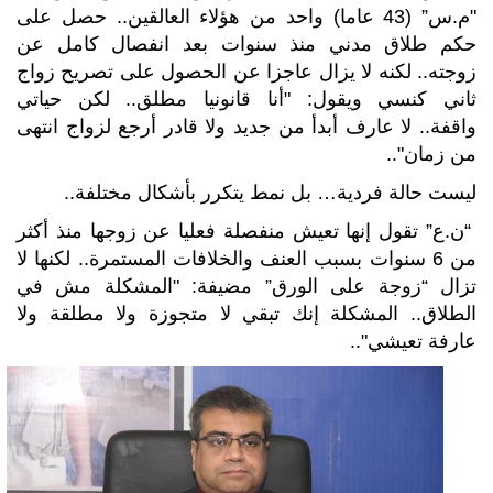
"م.س” (43 عاما) واحد من هؤلاء العالقين.. حصل على
حكم طلاق مدني منذ سنوات بعد انفصال كامل عن
زوجته.. لكنه لا يزال عاجزا عن الحصول على تصريح زواج
ثاني كنسي ويقول: "أنا قانونيا مطلق.. لكن حياتي
واقفة.. لا عارف أبدأ من جديد ولا قادر أرجع لزواج انتهى
من زمان"..
ليست حالة فردية… بل نمط يتكرر بأشكال مختلفة..
“ن.ع” تقول إنها تعيش منفصلة فعليا عن زوجها منذ أكثر
من 6 سنوات بسبب العنف والخلافات المستمرة.. لكنها لا
تزال “زوجة على الورق” مضيفة: "المشكلة مش في
الطلاق.. المشكلة إنك تبقي لا متجوزة ولا مطلقة ولا
عارفة تعيشي"..