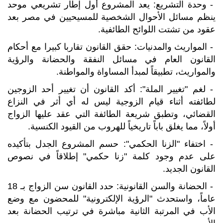
- وحدة التشريع: يعد المشروع أول إطار تشريعي موحد
ينظم مسائل الأحوال الشخصية للمسيحيين في مصر بعد
عقود من تشتت اللوائح الطائفية.
- المواريث والمدنيات: حقق القانون تقاربا كبيرا مع أحكام
القانون العام في مسائل النفقة والحضانة والرؤية
والمواريث، تطبيقاً لمبدأ المساواة والمواطنة.
- لغم "تغيير الملة": أكد القانون أن تغيير أحد الزوجين
لطائفته أثناء قيام الزوجية ليس له أي أثر في النزاع
القضائي، وتطبق شريعة الطائفة التي عقد عليها الزواج
أولاً، مما يغلق باباً تاريخياً للهروب من القيود الكنسية.
- اختفاء "الزنا الحكمي": حسم المشروع الجدل بتأكيده
على عدم وجود كلمة "زنا حكمي" إطلاقاً في نصوص
القانون الجديد.
- الحضانة والسن القانونية: حدد القانون سن الزواج بـ 18
عاماً، واستحدث "الرؤية الإلكترونية" للمحضون مع وضع
الأب في المرتبة الثانية مباشرة في ترتيب الحضانة بعد