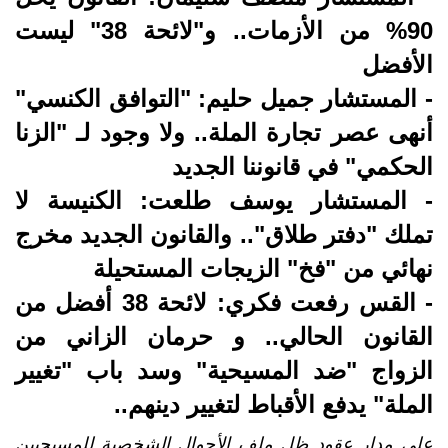
90% من الأزمات.. و"لائحة 38" ليست
الأفضل
- المستشار جميل حليم: "التوافق الكنسي"
أنهى عصر تجارة الملة.. ولا وجود لـ "الزنا
الحكمي" في قانوننا الجديد
- المستشار يوسف طلعت: الكنيسة لا
تملك "دفتر طلاق".. والقانون الجديد مخرج
نهائي من "فخ" الزيجات المستحيلة
- القس رفعت فكري: لائحة 38 أفضل من
القانون الحالي.. و حرمان الزاني من
الزواج "ضد المسيحية" وسد باب "تغيير
الملة" يدفع الأقباط لتغيير دينهم..
على مدار عقود ظل ملف الأحوال الشخصية للمسيحيين