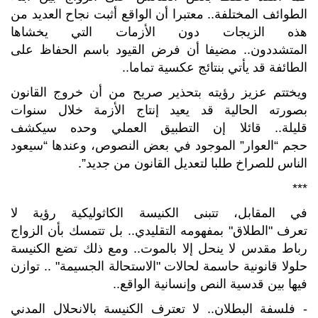
الطوائف المختلفة.. معتبرا أن الواقع أثبت نجاح العديد من
هذه الزيجات دون الأزمات التي يخشاها
المتشددون.. مضيفا أن فرض القيود باسم الحفاظ على
الطائفة قد يأتي بنتائج عكسية تماما..
ويختتم عزيز رؤيته بتحذير صريح من أن خروج القانون
بصورته الحالية قد يعيد إنتاج الأزمة خلال سنوات
قليلة.. قائلا إن التطبيق العملي وحده سيكشف
حجم “العوار” الموجود في بعض النصوص، وعندها “سيعود
الناس للصراخ طلبا لتعديل القانون من جديد”.
***
في المقابل، تتبنى الكنيسة الكاثوليكية رؤية لا
تعرف "الطلاق" بمفهومه التقليدي.. بل تتمسك بأن الزواج
رباط مقدس لا ينحل إلا بالموت.. ومع ذلك تضع الكنيسة
حلولا قانونية حاسمة لحالات "الاستحالة الجسيمة" .. توازن
فيها بين قدسية النص وإنسانية الواقع..
- فلسفة البطلان.. لا تعترف الكنيسة بالانحلال المدني