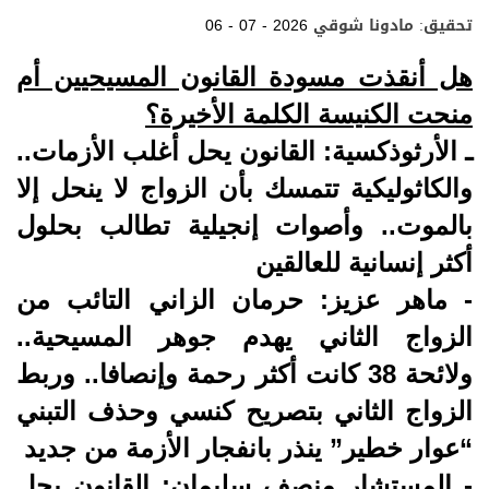
r
e
t
t
e
k
تحقيق: مادونا شوقي
06 - 07 - 2026
e
b
t
s
g
e
o
e
A
r
d
o
r
p
a
I
هل أنقذت مسودة القانون المسيحيين أم
k
p
m
n
منحت الكنيسة الكلمة الأخيرة؟
ـ الأرثوذكسية: القانون يحل أغلب الأزمات..
والكاثوليكية تتمسك بأن الزواج لا ينحل إلا
بالموت.. وأصوات إنجيلية تطالب بحلول
أكثر إنسانية للعالقين
- ماهر عزيز: حرمان الزاني التائب من
الزواج الثاني يهدم جوهر المسيحية..
ولائحة 38 كانت أكثر رحمة وإنصافا.. وربط
الزواج الثاني بتصريح كنسي وحذف التبني
“عوار خطير” ينذر بانفجار الأزمة من جديد
- المستشار منصف سليمان: القانون يحل