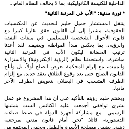
الداخلية للكنيسة الكاثوليكية، بما لا يخالف النظام العام...
* ثورة مدنية
: "
الأب في المرتبة الثانية
"
ينتقل المستشار جميل حليم للحديث عن المكتسبات
الحقوقية، مشيرا إلى أن القانون حقق تقاربا كبيرا مع
قانون الأحوال الشخصية للمسلمين في ملفات النفقة
والرؤية،. بما يعكس مبدأ المواطنة ويضيف: لقد أعدنا
ترتيب الحضانة ليكون الأب في المرتبة الثانية
مباشرة.. واستحدثنا نظام (الرؤية الإلكترونية) والاستزارة
والمبيت، مع إلزام المحكمة بعرض الصلح أولاً، بل وأتاح
القانون الصلح حتى بعد وقوع الطلاق بعقد جديد، مع إلزام
الطرف المتسبب في البطلان بتعويض الطرف الآخر
ماديا..
ويختتم حليم رؤيته بالتأكيد على أن هذا المشروع هو عمل
بشري توافقي أجمعت عليه الكنائس الست بتمثيلها
الرسمي.. مع مشاركة أجهزة الدولة في ضبط صياغته
الدستورية، قائلا: "نحن أمام قانون مدني بمرجعية
دينية.. يضمن مصلحة الأسرة والطفل ويحمي المجتمع من