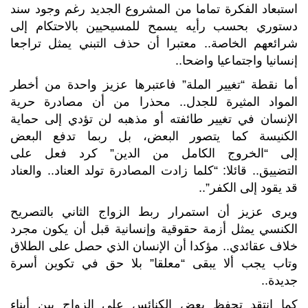
استبعاد الفكرة تماما من المشروع الجديد رغم وجود سند
دستوري بحسب رأيه يسمح للمسيحيين بالاحتكام إلى
شرائعهم الخاصة.. معتبرا أن حذف التبني يمثل تراجعا
إنسانيا واجتماعيا واضحا..
أما نقطة “تغيير الملة” فاعتبرها عزيز واحدة من أخطر
المواد المثيرة للجدل.. محذرا من أن مصادرة حرية
الإنسان في تغيير طائفته أو مذهبه لن تؤدي إلى حماية
الكنيسة كما يتصور البعض، بل ربما تدفع البعض
إلى “الخروج الكامل من الدين” كرد فعل على
التضييق.. قائلا: “كلما زادت المصادرة تولد العناد.. والعناد
قد يقود إلى الكفر”..
ويرى عزيز أن استمرار ربط الزواج الثاني بالتصريح
الكنسي يمثل أزمة حقوقية وإنسانية قبل أن يكون مجرد
خلاف عقائدي.. مؤكدا أن الإنسان الذي حصل على الطلاق
وتاب يجب ألا يبقى “معلقا” بلا حق في تكوين أسرة
جديدة..
كما انتقد تحفظ بعض الكنائس على الزواج بين أبناء