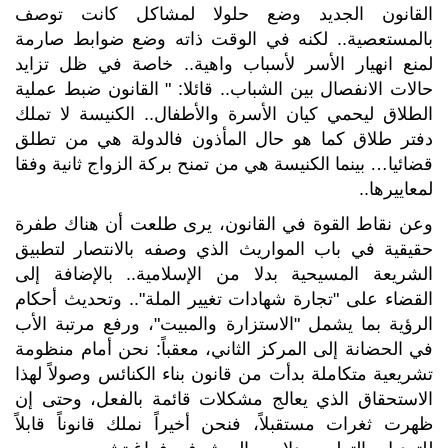
القانون الجديد وضع حلولا لمشاكل كانت توصف
بالمستعصية.. لكنه في الوقت ذاته وضع ضوابط صارمة
لمنع انهيار الأسر لأسباب واهية.. خاصة في ظل تزايد
حالات الانفصال بين الشباب.. قائلا: " القانون ضبط عملية
الطلاق ليحمي كيان الأسرة والأطفال.. الكنيسة لا تملك
دفتر طلاق كما هو حال المأذون فالدولة هي من تطلق
قضائيا… بينما الكنيسة هي من تمنح بركة الزواج ثانية وفقا
لمعاييرها..
وعن نقاط القوة في القانون، يرى طلعت أن هناك طفرة
حقيقية في باب المواريث الذي وصفه بالانتصار لتطبيق
الشريعة المسيحية بدلا من الإسلامية.. بالإضافة إلى
القضاء على "تجارة شهادات تغيير الملة".. وتحديث أحكام
الرؤية بما يشمل "الاستزارة والمبيت"، ورفع مرتبة الأب
في الحضانة إلى المركز الثاني، معقباً: نحن أمام منظومة
تشريعية متكاملة بدأت من قانون بناء الكنائس وصولاً لهذا
الاستحقاق الذي يعالج مشكلات قائمة بالفعل، وحتى إن
ظهرت ثغرات مستقبلاً، فنحن أخيراً نملك قانوناً قابلاً