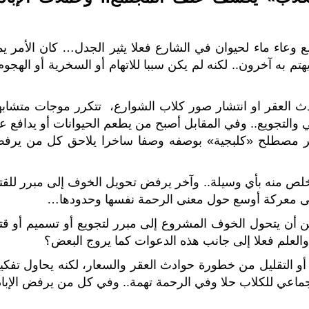
وعاء ماء لحيوان في الشارع فعلا يثير الجدل… كان الأمر يم
يهتم به آخرون.. لكنه لم يكن سببا للاتهام أو السخرية أو الهجوم
دث العقر او انتشار صور كلاب الشوارع، تتكرر موجات متشابه
والتجويع.. وفي المقابل أصبح من يطعم الحيوانات أو يدافع ع
ظهر مصطلح «كلبجية» بوصفه وصفا ساخرا يلاحق كل من يرف
لص منه بأي وسيلة.. وآخر يرفض تحويل الخوف إلى مبرر للقت
لى معركة أوسع حول معنى الرحمة نفسها وحدودها…
أن يتحول الخوف المشروع إلى مبرر لتجويع أو تسميم أو قت
والعلم فعلا إلى جانب هذه الدعوات كما يروج البعض؟
أو التقليل من خطورة حوادث العقر والسعار، لكنه يحاول تفكي
ماعي للكلاب حلا وفي الرحمة تهمة.. وفي كل من يرفض الإباد