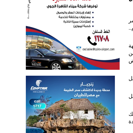
ر
..
ة
ن
ض
ل
ل
ك
ة