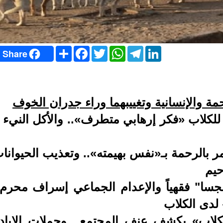
S
F
T
W
T
L
Share
h
a
w
h
e
i
a
c
i
a
l
n
r
e
t
t
e
k
e
b
t
s
g
e
o
e
A
r
d
o
r
p
a
I
حمة والإنسانية وتغييبهما وراء جدران الخوف
k
p
m
n
 للكلاب «فكر إرهابي متطرف».. والأكل النيء ل
مر بالرحمة بـ«نفس بهيمته».. وتعذيب الحيوانا
حيم
جسا" فقهياً والإعدام الجماعي إسراف محرم.
لدى الكلاب
لكلاب» يكشف عنف المجتمع.. وحملات الإباد