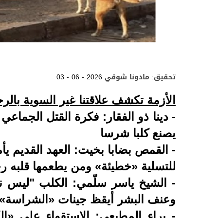
تحقيق: مادونا شوقي
03 - 06 - 2026
الأزمة تكشف علاقتنا غير السوية بالر
- دينا ذو الفقار: فكرة القتل الجماعي
يصنع كلبا شرسا
- القمص بضابا بخيت: العهد القديم يأ
للتسلية «خطيئة» ومن يطعمها قلبه ر
- الشيخ ياسر سلّمي: الكلب "ليس ن
وعنف البشر أيقظ جينات «الشراسة» 
- براء المطيعي: الاستقواء على «ا