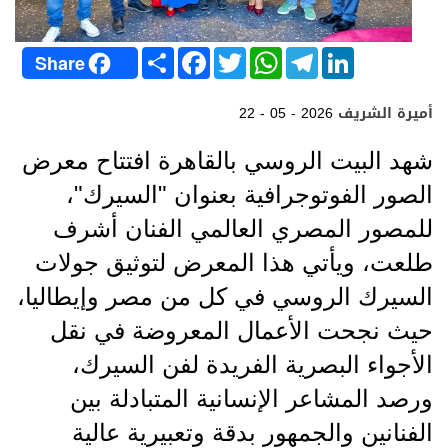
S
F
T
W
T
L
Share
h
a
w
h
e
i
a
c
i
a
l
n
r
e
t
t
e
k
أميرة الشريف
22 - 05 - 2026
e
b
t
s
g
e
o
e
A
r
d
o
r
p
a
I
شهد البيت الروسي بالقاهرة افتتاح معرض
k
p
m
n
الصور الفوتوجرافية بعنوان "السيرك"،
للمصور المصري العالمي الفنان أشرف
طلعت، ويأتي هذا المعرض لتوثيق جولات
السيرك الروسي في كل من مصر وإيطاليا،
حيث نجحت الأعمال المعروضة في نقل
الأجواء البصرية الفريدة لفن السيرك،
ورصد المشاعر الإنسانية المتبادلة بين
الفنانين والجمهور بدقة وتعبيرية عالية