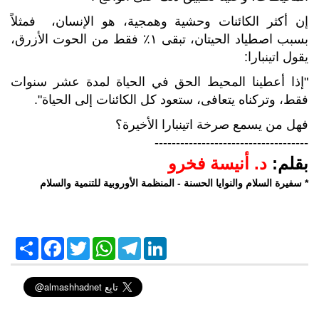
إن أكثر الكائنات وحشية وهمجية، هو الإنسان، فمثلاً
بسبب اصطياد الحيتان، تبقى ١٪؜ فقط من الحوت الأزرق،
يقول اتينبارا:
"إذا أعطينا المحيط الحق في الحياة لمدة عشر سنوات
فقط، وتركناه يتعافى، ستعود كل الكائنات إلى الحياة".
فهل من يسمع صرخة اتينبارا الأخيرة؟
------------------------------------
بقلم:
د. أنيسة فخرو
* سفيرة السلام والنوايا الحسنة - المنظمة الأوروبية للتنمية والسلام
S
F
T
W
T
L
h
a
w
h
e
i
a
c
i
a
l
n
r
e
t
t
e
k
e
b
t
s
g
e
o
e
A
r
d
o
r
p
a
I