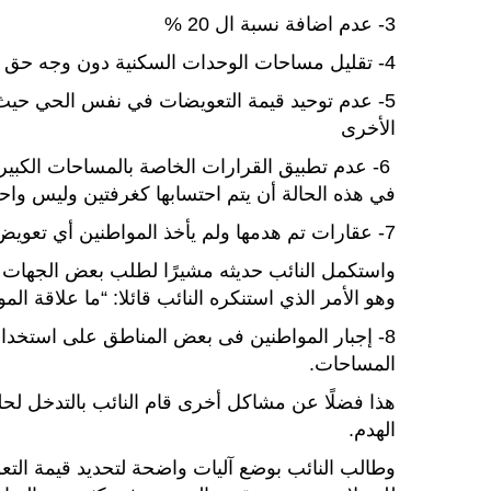
3- عدم اضافة نسبة ال 20 %
4- تقليل مساحات الوحدات السكنية دون وجه حق
5- عدم توحيد قيمة التعويضات في نفس الحي حيث
الأخرى
في هذه الحالة أن يتم احتسابها كغرفتين وليس واح
7- عقارات تم هدمها ولم يأخذ المواطنين أي تعويض وهى غير متعارضة مع المشروع أو متعارضة بجزء من العقار.
واستكمل النائب حديثه مشيرًا لطلب بعض الجهات 
وهو الأمر الذي استنكره النائب قائلا: “ما علاقة ال
8- إجبار المواطنين فى بعض المناطق على استخد
المساحات.
هذا فضلًا عن مشاكل أخرى قام النائب بالتدخل ل
الهدم.
وطالب النائب بوضع آليات واضحة لتحديد قيمة التعو