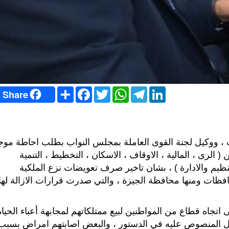
S
F
T
W
T
L
Share
h
a
w
h
e
i
a
c
i
a
l
n
r
e
t
t
e
k
e
b
t
s
g
e
o
e
A
r
d
o
r
p
a
I
، ووكيل لجنة القوى العاملة بمجلس النواب بطلب احاطة موج
k
p
m
n
الرى ، المالية ، الاوقاف ، الاسكان ، التخطيط ، التنمية
تنظيم والادارة ) ، بشان تاخير صرف تعويضات نزع الملكية
فظات ومنها محافظة الجيزة ، والتي صدرت قرارات الازالة لها
 اتجاه قطاع من المواطنين لبيع ممتلكاتهم لمجابهة أعباء الحياة
دل المنصوص عليه في الدستور ، والبعض اصابتهم امراض بسبب