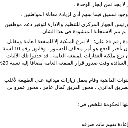
ا يجد ثمن ايجار الوحدة .
د تنسيق فيما بينهم أدى لزيادة معاناة المواطنين .
ورئيس الجهاز المركزى للتنظيم والادارة لتوفير دعم موظفين
 لم يتم الاستجابة المنشودة فى هذا الشان .
وأشار النائب إلى أن الدستور المصري نص في المادة رقم 35 على: ” لا تنزع الملكية إلا للمنفعة العامة ومقابل
تعويض عادل يدفع مقدماً وفقاً للقانون”، ومن ثم فان تأخير الدفع هو أمر مخالف للدستور ، وقانون رقم 10 لسنة
يلاته بالقانون رقم 187 لسنة 2020 بشأن نزع ملكية العقارات للمنفعة العامة ، قد حددوا تلك الآليات
ونص القانون على أن: “يقدر التعويض طبقاً للأسعار السائدة وقت 
نوات الماضية وقام بعمل زيارات ميدانية على الطبيعة لأغلب
طريق الدائرى ، محور الفريق كمال عامر ، محور عمرو بن
بتها الحكومة تتلخص في: