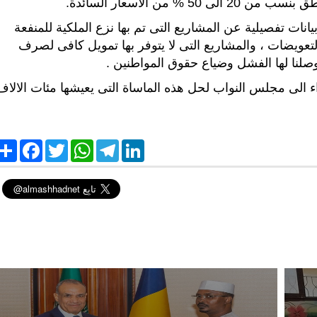
 من الأسعار السائدة.
ات تفصيلية عن المشاريع التى تم بها نزع الملكية للمنفعة
عويضات ، والمشاريع التى لا يتوفر بها تمويل كافى لصرف
توصلنا لها الفشل وضياع حقوق المواطنين .
 الى مجلس النواب لحل هذه الماساة التى يعيشها مئات الالاف
S
F
T
W
T
L
h
a
w
h
e
i
a
c
i
a
l
n
r
e
t
t
e
k
e
b
t
s
g
e
o
e
A
r
d
o
r
p
a
I
k
p
m
n