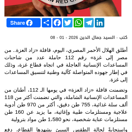
S
F
T
W
T
L
Share
h
a
w
h
e
i
a
c
i
a
l
n
r
e
t
t
e
k
كتب - السيد جمال الدين
08 - 01 - 2026
e
b
t
s
g
e
o
e
A
r
d
o
r
p
a
I
أطلق الهلال الأحمر المصري، اليوم، قافلة «زاد العزة.. من
k
p
m
n
مصر إلى غزة» رقم 112 حاملة عدد من شاحنات
المساعدات الإنسانية العاجلة في اتجاه قطاع غزة، وذلك
في إطار جهوده المتواصلة كآلية وطنية لتنسيق المساعدات
إلى غزة.
وتضمنت قافلة «زاد العزة» في يومها الـ 112، أطنان من
المساعدات الإنسانية الشاملة، والتي تضمنت أكثر من 118
ألف سلة غذائية، 755 طن دقيق، أكثر من 970 طن أدوية
علاجية ومستلزمات طبية وإغاثية، ما يزيد عن 160 طن
مستلزمات عناية شخصية، نحو 1،580 طن مواد بترولية
واستجابةً لحالة الطقس السيئ يشهدها القطاع، دفع