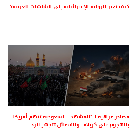
كيف تعبر الرواية الإسرائيلية إلى الشاشات العربية؟
مصادر عراقية لـ "المشهد": السعودية تتهم أمريكا
بالهجوم على كربلاء.. والفصائل تتجهز للرد