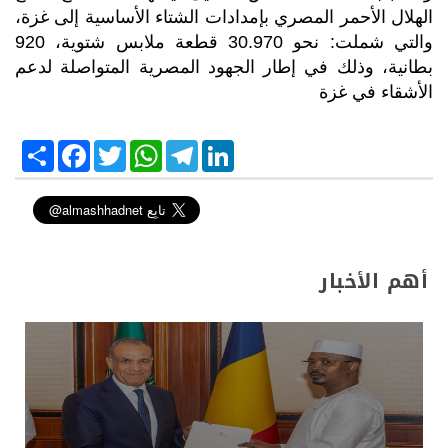
الهلال الأحمر المصري بإمدادات الشتاء الأساسية إلى غزة،
والتي شملت: نحو 30.970 قطعة ملابس شتوية، 920
بطانية، وذلك في إطار الجهود المصرية المتواصلة لدعم
الأشقاء في غزة
S
F
T
W
T
L
h
a
w
h
e
i
a
c
i
a
l
n
r
e
t
t
e
k
e
b
t
s
g
e
o
e
A
r
d
o
r
p
a
I
k
p
m
n
أهم الأخبار