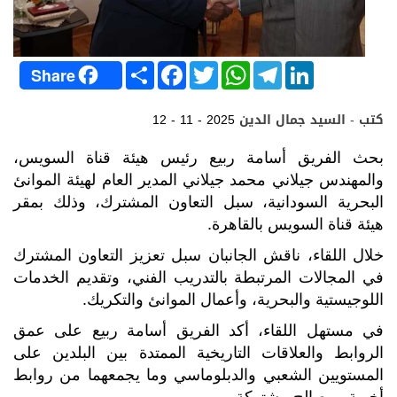
S
F
T
W
T
L
Share
h
a
w
h
e
i
a
c
i
a
l
n
r
e
t
t
e
k
كتب - السيد جمال الدين
12 - 11 - 2025
e
b
t
s
g
e
o
e
A
r
d
o
r
p
a
I
بحث الفريق أسامة ربيع رئيس هيئة قناة السويس،
k
p
m
n
والمهندس جيلاني محمد جيلاني المدير العام لهيئة الموانئ
البحرية السودانية، سبل التعاون المشترك، وذلك بمقر
هيئة قناة السويس بالقاهرة.
خلال اللقاء، ناقش الجانبان سبل تعزيز التعاون المشترك
في المجالات المرتبطة بالتدريب الفني، وتقديم الخدمات
اللوجيستية والبحرية، وأعمال الموانئ والتكريك.
في مستهل اللقاء، أكد الفريق أسامة ربيع على عمق
الروابط والعلاقات التاريخية الممتدة بين البلدين على
المستويين الشعبي والدبلوماسي وما يجمعهما من روابط
أخوية ومصالح مشتركة.