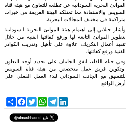
الموانئ البحرية السودانية عن تطلعه للتعاون مع هيئة قناة
السويس والاستفادة مما تمتلكه الهيئة العريقة من خبرات
متراكمة في مختلف المجالات البحرية.
وأشار جيلاني إلى اهتمام هيئة الموانئ البحرية السودانية
بتطوير الموانئ التابعة لها ورفع كفائتها الفنية من خلال
تنفيذ أعمال التكريك، علاوة على تأهيل وتدريب الكوادر
الفنية ورفع كفائتها.
وفي ختام اللقاء، اتفق الجانبان على تحديد أوجه التعاون
وتكوين فريق عمل متخصص من هيئة قناة السويس
للتنسيق مع الجانب السوداني لبدء العمل الفعلي على
أرض الواقع
S
F
T
W
T
L
h
a
w
h
e
i
a
c
i
a
l
n
r
e
t
t
e
k
e
b
t
s
g
e
o
e
A
r
d
o
r
p
a
I