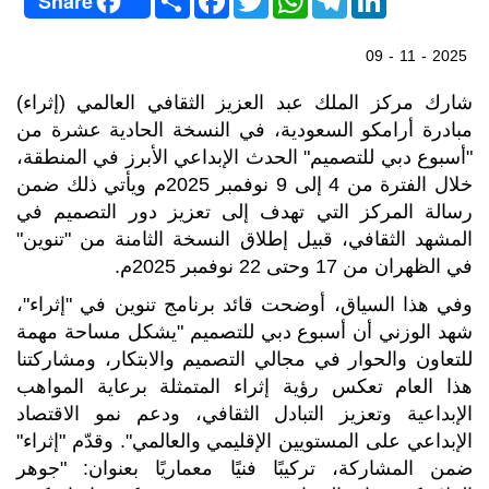
Share
h
a
w
h
e
i
a
c
i
a
l
n
r
e
t
t
e
k
09 - 11 - 2025
e
b
t
s
g
e
o
e
A
r
d
o
r
p
a
I
شارك مركز الملك عبد العزيز الثقافي العالمي (إثراء)
k
p
m
n
مبادرة أرامكو السعودية، في النسخة الحادية عشرة من
"أسبوع دبي للتصميم" الحدث الإبداعي الأبرز في المنطقة،
خلال الفترة من 4 إلى 9 نوفمبر 2025م ويأتي ذلك ضمن
رسالة المركز التي تهدف إلى تعزيز دور التصميم في
المشهد الثقافي، قبيل إطلاق النسخة الثامنة من "تنوين"
في الظهران من 17 وحتى 22 نوفمبر 2025م
.
وفي هذا السياق، أوضحت قائد برنامج تنوين في "إثراء"،
شهد الوزني أن أسبوع دبي للتصميم "يشكل مساحة مهمة
للتعاون والحوار في مجالي التصميم والابتكار، ومشاركتنا
هذا العام تعكس رؤية إثراء المتمثلة برعاية المواهب
الإبداعية وتعزيز التبادل الثقافي، ودعم نمو الاقتصاد
الإبداعي على المستويين الإقليمي والعالمي". وقدّم "إثراء"
ضمن المشاركة، تركيبًا فنيًا معماريًا بعنوان: "جوهر