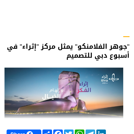
"جوهر الفلامنكو" يمثل مركز "إثراء" في
أسبوع دبي للتصميم
S
F
T
W
T
L