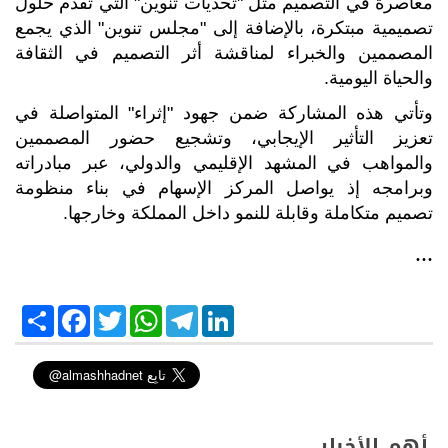
معاصرة في التصميم مثل "تحديات تنوين" التي تقدم حلول
تصميمية مبتكرة، بالإضافة إلى "مجلس تنوين" الذي يجمع
المصممين والخبراء لمناقشة أثر التصميم في الثقافة
والحياة اليومية.
وتأتي هذه المشاركة ضمن جهود "إثراء" المتواصلة في
تعزيز التأثير الإيجابي، وتشجيع حضور المصممين
والمواهب في المشهد الإقليمي والدولي، عبر مبادراته
وبرامجه إذ يواصل المركز الإسهام في بناء منظومة
تصميم متكاملة وقابلة للنمو داخل المملكة وخارجها
.
...
S
F
T
W
T
L
h
a
w
h
e
i
a
c
i
a
l
n
r
e
t
t
e
k
e
b
t
s
g
e
o
e
A
r
d
o
r
p
a
I
k
p
m
n
أهم الأخبار