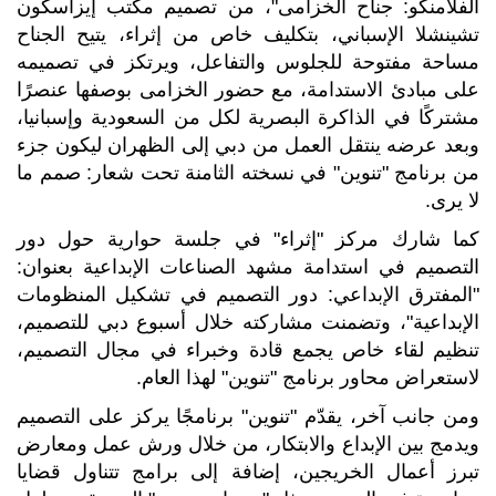
الفلامنكو: جناح الخزامى"، من تصميم مكتب إيزاسكون
تشينشلا الإسباني، بتكليف خاص من إثراء، يتيح الجناح
مساحة مفتوحة للجلوس والتفاعل، ويرتكز في تصميمه
على مبادئ الاستدامة، مع حضور الخزامى بوصفها عنصرًا
مشتركًا في الذاكرة البصرية لكل من السعودية وإسبانيا،
وبعد عرضه ينتقل العمل من دبي إلى الظهران ليكون جزء
من برنامج "تنوين" في نسخته الثامنة تحت شعار: صمم ما
لا يرى.
كما شارك مركز "إثراء" في جلسة حوارية حول دور
التصميم في استدامة مشهد الصناعات الإبداعية بعنوان:
"المفترق الإبداعي: دور التصميم في تشكيل المنظومات
الإبداعية"، وتضمنت مشاركته خلال أسبوع دبي للتصميم،
تنظيم لقاء خاص يجمع قادة وخبراء في مجال التصميم،
لاستعراض محاور برنامج "تنوين" لهذا العام.
ومن جانب آخر، يقدّم "تنوين" برنامجًا يركز على التصميم
ويدمج بين الإبداع والابتكار، من خلال ورش عمل ومعارض
تبرز أعمال الخريجين، إضافة إلى برامج تتناول قضايا