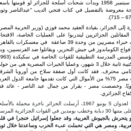
الحكومة الجزائرية المؤقتة التي تأسست في 19 سبتمبر 1958 وبدأت شحنات أسلحة للجزائر لو قومتها بأ
لحة معروضة بالتفصيل في كتاب فتحي الديب "عبدالناصر وثور
ة إلى الجزائر، بقيادة العقيد محمد فوزي (وزير الحربية المصر
لقاهرة مئات المقاتلين الجزائريين ليتدربوا على العمليات الخاصة، الاقتحا
التسلل، والقتال في المناطق الجبلية تحت إشراف خبراء مصريين من وحدة 39 صاعقة في معسكرات بالق
أفواج الكوماندوز في جيش التحرير، ويقاتلوا ضد الفرنسيين، وب
1965)، وشكل الكتيبة الأولى للصاعقة ثم أضاف كتيبة ثانية خلال 3 شهور، وعمليا الخبرات المصرية هي من 
نظامي محترف. فقد كانت أول صفقة سلاح من أوروبا الشرقي
بتمويل مصري بلغ حوالي مليون دولار، كما قدمت مصر 75% من الأموال التي كانت تقدمها جامعة الدول العر
قدرة بـ 12 مليون جنيه سنويًا. وخصصت مصر - بقرار من جمال عبد الناصر - عائد قن
- في محاولة لرد بعض أفضال مصر، بعد تعرضها لعدوان 5 يونيو 1967، أرسلت الجزائر باخرة محملة بالأ
والذخائر الحية ومواد التموين الضرورية للحرب، وعلى متنها 30 دبابة وخطب بومدين في القوات الجزائرية الم
دو يتحرش بالجيوش العربية، وقد جعلوا إسرائيل خنجرا في قل
العربية، ومصر هي التي تحملت عبء الحرب وساعدتنا خلال ثور