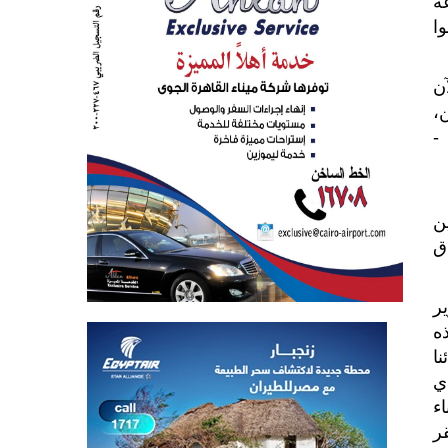
 كان فيه إشاعة
ا
ن
،
-
ي اجتماعين
اق
ر
ه
ا
ي
ثناء
ر