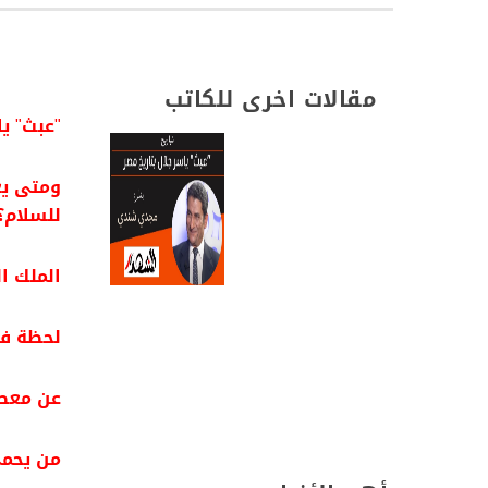
مقالات اخرى للكاتب
"عبث" يا
ومتى يع
للسلام؟
الملك ا
لحظة فا
عن معصو
من يحمي