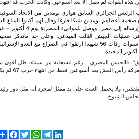
 هذه القوات لم تصل إلا بعد أسبوعين وكانت الحرب قد انتهت
ر، وطلب الرئيس الجزائري السابق هواري بومدين من الاتحاد السوفي
ضخمة أعطاهم بومدين شيكا فارغا وقال لهم أكتبوا المبلغ الذ
تريدونه، وهكذا تم شراء الطائرات والعتاد اللازم وإرساله إلى مصر، ووصل للموانيء المصرية يو
في عمليات الجيش الثالث الميداني، وعلى حد ماتذكر صحيف
الشروق الجزائرية فإن مصر سلمت الجزائر قبل سنوات رفات 56 شهيدا ارتقوا في الصراع مع العدو الإسرا
توبر المجيدة.
لفيق"، فالجيش المصري – رغم انسحابه من سيناء، ظل أقوى م
عدة جيوش عربية مجتمعة، والجيش الذي خاض معركة رأس العش بعد أسبوعين فقط
مثقفين، ولا يحتمل العبث على يد ممثل لمجرد أنه مثل دور رئي
مجلس الشيوخ.
S
F
T
W
T
L
h
a
w
h
e
i