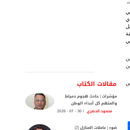
،
تي
ي
م 4 أكتوبر – قبل
ة
ئيلي
ن
 من انتهاء حرب 67 لم يكن
مقالات الكتاب
س
مؤشرات | حادث هجوم دمياط
والمتهم كل أعداء الوطن
محمود الحضري
30 - 07 - 2026
ضوء | عاملات المنازل (2)