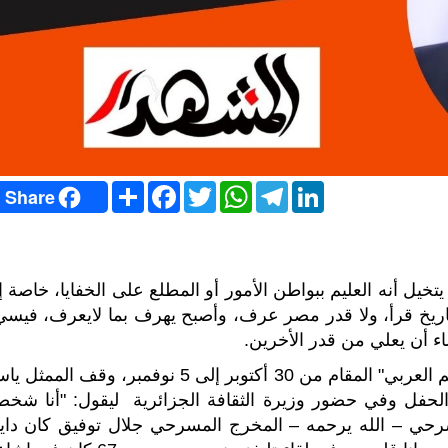
S
F
T
W
T
L
Share
h
a
w
h
e
i
a
c
i
a
l
n
r
e
t
t
e
k
e
b
t
s
g
e
o
e
A
r
d
o
r
p
a
I
يل أنه العليم ببواطن الأمور أو المطلع على الخفايا، خاصة إذ
k
p
m
n
اريخ قرأ، ولا قدر مصر عرف، وأصبح يهرف بما لايعرف، فيسي
ء أن يعلي من قدر الأخرين.
أثناء تكريمه في ختام مهرجان "وهران الدولي للفيلم العربي" المقام من 30 أكتوبر إلى 5 نوفمبر، وقف الم
لحفل وفي حضور وزيرة الثقافة الجزائرية ليقول: "أنا شخصي
حي – الله يرحمه – المخرج المسرحي جلال توفيق كان دايم