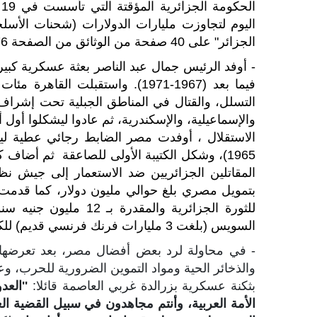
اليوم لتجاوزت مليارات الدولارات (شحنات الأس
الجزائر" على 40 صفحة من الوثائق من الصفحة 676 – 715).
- أوفد الرئيس جمال عبد الناصر بعثة عسكرية كبير
فيما بعد (1967-1971). واستقبلت ا
والإسماعيلية، والإسكندرية، ثم عادوا ليشكلوا أول 
المقاتلين الجزائريين ضد الاستعمار إلى جيش 
للثورة الجزائرية والم
السويس (بلغت 3 مليارات فرنك فرنسي قديم) للكفاح الجزائري.
بثكنة عسكرية بزرالدة غربي العاصمة قائلا:
''الع
الأمة العربية، وأنتم مجاهدون في سبيل القضية 