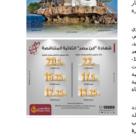
سعار
ة
ي
م،
اهرة،
عد
الاستقلال ، أوفدت مصر الضابط رجائي عطية ليؤسس المدرسة التطبيقية للقوات الخاصة في سكيكدة (1963-
حولت
ة
بية
اة
سلحة
رسلة
ب
ة