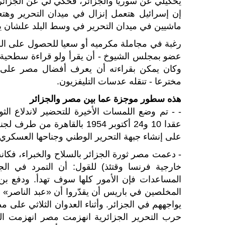
إن إسرائيل هتعمل إنزال في ميدان التحرير وهتع
ماشيين في ميدان التحرير في وسط البلد علشان يح
رغبة في مجاملة مكرميه أو سعيا للحصول على اللق
عضو بمجلس الشيوخ - أن يقرأ ولو قراءة سطحية عن
وكان يمكن بقراءته أن يعرف أفضال مصر على ال
مخترعا - تنقله عدسات التليفزيون.
هذه سطور موجزة عما بين مصر والجزائر
عقدا 10 و24 أكتوبر 1954 بالق
على إنشاء جبهة التحرير الوطني وجناحها العسكري
- دعمت مصر ثورة الجزائر بالسلاح والخبراء، فكانت
خارجية فرنسا وقتئذ) للقول: أن التمرد في ال
المساعدات فإن الأمور كلها سوف تهدأ. ودفع بن
المخلصين في باريس أن يقدّروا أن «عبد الناصر» 
حرب التحرير الجزائرية انهزمت مصر انهزمت الثور