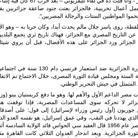
يحكيلي عن سوريا والجزائر، فحكي لي عن الجزائر - وانا قلت ده في لقاء تليفزيوني – بعد حرب 67
مل أعمال تخريبية، فالجزائر بعتت جنود صاعقة جزائريين بقو
موا المواطنين الستات والرجالة المصريين".
طة، روى ياسر جلال مالم يحدث أبدا، وكان حريا به – وهو الآ
 التاريخ المصري مع الجزائر، فهناك تاريخ ثري يجمع البلدين
جزائر ورد الجزائر على هذه الأفضال، قبل أن يروي شيئا 
- - تم وضع اللمسات الأخيرة للتحضير لاندلاع الثورة الجزائرية ضد استعمار فرنسي دام 130 سنة ف
اهرة من طرف لجنة الستة ومجلس قيادة الثورة المصرى، خلال الاجتماع تم الاتف
 المتمثل في جيش التحرير الوطني.
 مصر الداعم الأول والأهم لها. وهو ما دفع كريستيان بينو (وزي
جزائر لا تحركه سوى المساعدات المصرية، فإذا توقفت هذ
 جوريون (أول رئيس وزراء لإسرائيل) إلى قول: على أصدقائن
الذي يهددنا في النقب، وفي عمق إسرائيل، هو نفسه العدو الذ
يواجههم في الجزائر. وأثناء العدوان الثلاثي على مصر عام 1956 قال العقيد سي الحواس قائد الولاية السادسة أ
ة الجزائرية. وبعد اندحار العدوان الثلاثي كانت القاهرة مق