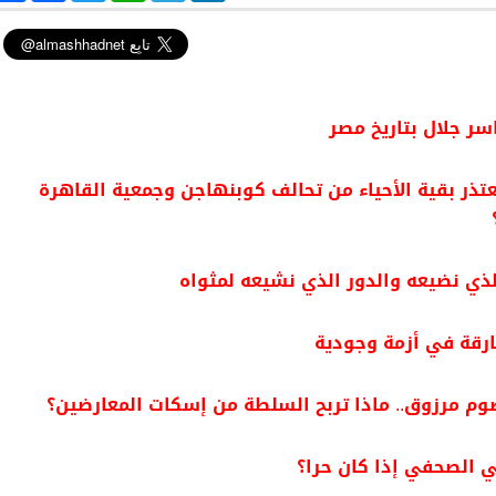
a
c
i
a
l
n
r
e
t
t
e
k
e
b
t
s
g
e
o
e
A
r
d
o
r
p
a
I
k
p
m
n
سر جلال بتاريخ مصر
تذر بقية الأحياء من تحالف كوبنهاجن وجمعية القاهرة
لذي نضيعه والدور الذي نشيعه لمثواه
رقة في أزمة وجودية
م مرزوق.. ماذا تربح السلطة من إسكات المعارضين؟
 الصحفي إذا كان حرا؟