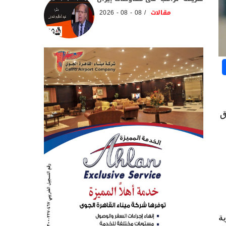
مقالات
08 - 08 - 2026
ق
ة