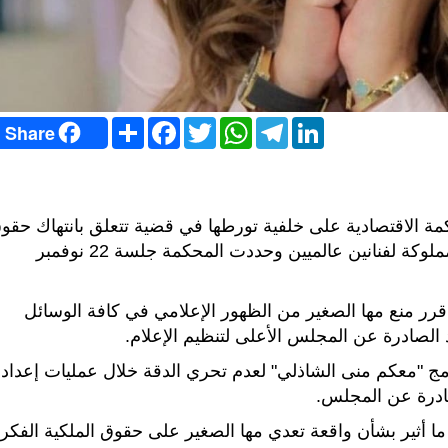
S
F
T
W
T
L
Share
h
a
w
h
e
i
a
c
i
a
l
n
r
e
t
t
e
k
e
b
t
s
g
e
o
e
A
r
d
o
r
p
a
I
محكمة الاقتصادية على خلفية تورطها في قضية تتعلق بانتهاك حقو
k
p
m
n
الملكية الفكرية الخاصة بعدد من اللوحات الفنية المملوكة لفنانين عالميين وحددت المحكمة جلسة 22 نوفمبر
رر منع مها الصغير من الظهور الإعلامي في كافة الوسائل
د الصادرة عن المجلس الأعلى لتنظيم الإعلام.
ج "معكم منى الشاذلي" لعدم تحري الدقة خلال عمليات إعداد
لصادرة عن المجلس.
ا أثير بشأن واقعة تعدي مها الصغير على حقوق الملكية الفكري