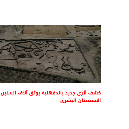
كشف أثرى جديد بالدقهلية يوثق آلاف السنين 
الاستيطان البشري