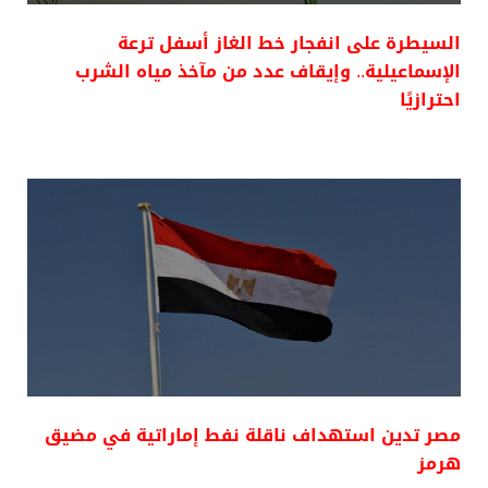
السيطرة على انفجار خط الغاز أسفل ترعة
الإسماعيلية.. وإيقاف عدد من مآخذ مياه الشرب
احترازيًا
مصر تدين استهداف ناقلة نفط إماراتية في مضيق
هرمز