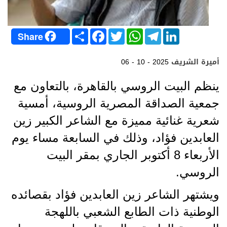
S
F
T
W
T
L
Share
h
a
w
h
e
i
a
c
i
a
l
n
r
e
t
t
e
k
أميرة الشريف
06 - 10 - 2025
e
b
t
s
g
e
o
e
A
r
d
o
r
p
a
I
ينظم البيت الروسي بالقاهرة، بالتعاون مع
k
p
m
n
جمعية الصداقة المصرية الروسية، أمسية
شعرية غنائية مميزة مع الشاعر الكبير زين
العابدين فؤاد، وذلك في السابعة مساء يوم
الأربعاء 8 أكتوبر الجاري بمقر البيت
الروسي.
ويشتهر الشاعر زين العابدين فؤاد بقصائده
الوطنية ذات الطابع الشعبي باللهجة