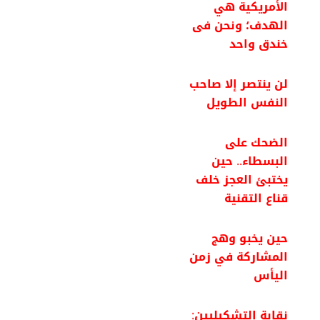
الأمريكية هي
الهدف؛ ونحن فى
خندق واحد
لن ينتصر إلا صاحب
النفس الطويل
الضحك على
البسطاء.. حين
يختبئ العجز خلف
قناع التقنية
حين يخبو وهج
المشاركة في زمن
اليأس
نقابة التشكيليين: