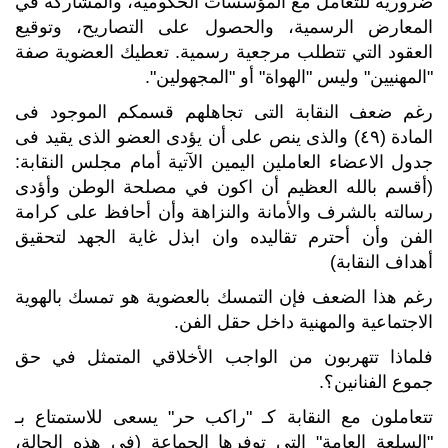
ضرورية للتعامل مع المؤسسات الحكومية، والمشاركة في
المعارض الرسمية، والحصول على التصاريح، وتوقيع
العقود التي تتطلب مرجعية رسمية. تعطيك العضوية صفة
"المهنيين" وليس "الهواة" أو "المجهولين".
رغم ضعف النقابة التى تجاهلهم قسمكم الموجود فى
المادة (٤٩) والذى ينص على أن يؤدى العضو الذى يقيد فى
جدول الاعضاء العاملين اليمين الآتية أمام مجلس النقابة:
(أقسم بالله العظيم أن اكون في مصلحة الوطن وأؤدى
رسالته بالشرف والأمانة والنزاهة وأن أحافظ على كرامة
الفن وأن أحترم تقاليده وان ابذل غاية الجهد لتحقيق
أهداف النقابة)
رغم هذا الضعف فإن التمسك بالعضوية هو تمسك بالهوية
الاجتماعية والمهنية داخل حقل الفن.
فلماذا تتهربون من الواجب الأخلاقي المتمثل في حق
جموع الفنانين؟.
تتعاملون مع النقابة كـ "راكب حر" يسعى للاستمتاع بـ
"السلعة العامة" التي توفرها الجماعة (في هذه الحالة،