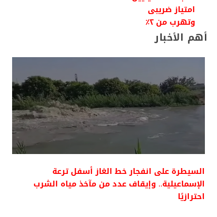
امتياز ضريبى
وتهرب من ٢٪
أهم الأخبار
السيطرة على انفجار خط الغاز أسفل ترعة
الإسماعيلية.. وإيقاف عدد من مآخذ مياه الشرب
احترازيًا