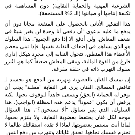
الشرعية المهنية والحماية النقابية) دون المساهمة في
تكلفة إنتاجها أو صيانتها (الـ 2% المستحقة).
هذا التفكير الأنانى بالحصول على المنفعة مجانا دون أن
يدفع ما عليه بدعوى "أن دفعى أنا وحدة لن يغير شيئا فى
ضعف المعاش, ولن أدفع الا إذا دفع الجميع". هذا السلوك
هو الذي يساهم في إضعاف النقابة نفسها. فإذا تبنى معظم
الأعضاء هذا المنطق، تتحول النقابة إلى مجرد هيكل إداري
فارغ من القوة المالية، ويبقى المعاش ضعيفاً كما هو، ليُبرر
سلوك التهرب ذاته في حلقة مفرغة.
إن تمسك الفنان بالعضوية وتهربه من الدفع هو تجسيد لـ
تناقض المصالح. الفنان يرى في النقابة "مظلة" يجب أن
توفر له الحماية (الحق) ويسعى جاهداً للوقوف تحتها. لكنه
يرفض أن يكون "عموداً" يدعم هذه المظلة (الواجب). هذا
السلوك، الذي يثير تساؤل "ألا تستحون؟"، هذا السؤال
موجه لكل فنان يحتفظ بعضوية النقابة، ولا يلتزم بحقها.
لماذا أنت مستمر بعضويتها. لماذا لا تقدم استقالتك طالما لا
تحترم قسمك تجاهها. تحقق غاياتك وتتهرب من دفع الثمن