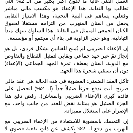
العمل الفني غالباً ما تكون أكبر بكثير من الـ 2% التي
تطالب بها النقابة. هذا الإعفاء هو مكسب مالي مباشر
وفعلي، يساهم فى البنية التحتية، وهذا الامتياز النقابى
يجعل من الفنان المتهرب من التزامه مستغلا لحقوق
الكيان الجمعى المتمثل فى النقابة. هذا السلوك ينتهك مبدأ
التبادلية، وهو حجر الزاوية في بناء أي مجتمع أو مؤسسة.
إن الإعفاء الضريبي لم يُمنح للفنانين بشكل فردي، بل هو
إنجازٌ تمّ عبر جهد جماعي ونقابي لتمثيل القطاع والتفاوض
مع الدولة. الفنان يقطف ثمرة الجهد الجماعي (الإعفاء)
دون أن يسقي شجرة هذا الجهد.
تآكل العقد الضمني: العضوية في هذه الحالة هي عقد مالي
صريح. أنت تدفع جزءاً ضئيلاً جداً (الـ 2%) لتحصل على
فائدة كبرى (الإعفاء الضريبي والمعاش). رفض دفع هذا
الجزء الضئيل هو بمثابة نقض للعقد من جانب واحد، مع
الإصرار على استغلال مميزاته.
إن التمسك بالعضوية للاستفادة من الإعفاء الضريبي مع
التهرب من دفع الـ 2% يكشف عن ذاتٍ نفعية قصوى لا