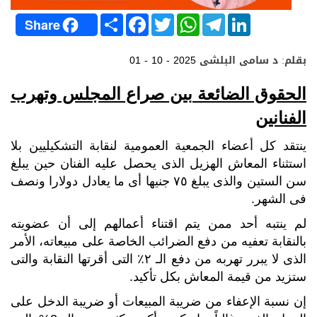
S
F
T
W
T
L
Share
h
a
w
h
e
i
a
c
i
a
l
n
r
e
t
t
e
k
بقلم: د سامى البلشى
01 - 10 - 2025
e
b
t
s
g
e
o
e
A
r
d
o
r
p
a
I
الحقوق الضائعة بين صراع المجلس وتهرب
k
p
m
n
الفنانين
ينتقد كل أعضاء الجمعية العمومية لنقابة التشكيليين بلا
استثناء المعاش الهزيل الذى يحصل عليه الفنان حين يبلغ
سن الستين والذى يبلغ ٧٥ جنيها أى ما يعادل دولارا ونصف
فى الشهر.
لم ينتبه أحد ممن يتم اقتناء أعمالهم إلى أن عضويته
بالنقابة تعفيه من دفع الضرائب الخاصة على مبيعاته، الأمر
الذى لا يبرر تهربه من دفع الـ ٢٪ التى أقرتها النقابة والتى
ستزيد من قيمة المعاش بكل تأكيد.
إن نسبة الإعفاء من ضريبة المبيعات أو ضريبة الدخل على