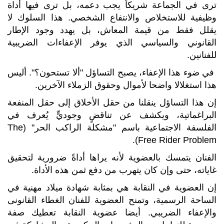
ترى في الجماعة شريكاً يجب دعمه، بل ترى فيها أداة
وظيفية للاستخلاص والانتفاع الشخصي. هذا السلوك لا
يقلل فقط من قيمة المعاش، بل يهدد وجود الإطار
القانوني والسياسي الذي يوفر الإعفاءات الضريبية
للفنانين.
في ضوء هذا الإعفاء، يصبح التساؤل "ألا تستحون؟". أليس
هذا استغلالا واضحا لأموال وحقوق الزملاء الآخرين.
إن هذا التساؤل ينقلنا من حقل الأخلاق إلى حقل المنفعة
البراغماتية، ويكشف عن تناقضٍ وجوديٍّ يُعرف في
الفلسفة الاجتماعية باسم "مشكلة الراكب الحر" (The
Free Rider Problem).
الفنان يتمسك بالعضوية لأنه يراها أداةً ضرورية لتحقيق
غاياته، حتى وإن كان يتهرب من دفع ثمن هذه الأداة.
إن العضوية في النقابة هي بمثابة شهادة ميلاد مهنية في
الساحة الرسمية، وتمنح العضوية للفنان الغطاء القانونى
والإعفاء الضريبي. أيضا عضوية النقابة تعطيك صفة