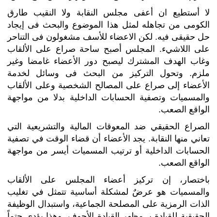
لا أستطيع ان أعفى مجلس النقابة ولا النقيب طارق
الكومى من تجاهله لمثل هذا الموضوع والبحث فى إيجاد
حل حقيقى فيه. لكن الاعضاء للأسف مشغولون فى التناحر
على اللاشيء. المجلس أصبح ساحة صراع على الألقاب
وغاب الهدف المشترك ليصبح دور الأعضاء غامضا وغير
ملزم. وتحول التركيز من البحث فى وسائل لخدمة
الأعضاء إلى صراع على المصالح الشخصية وعلى الألقاب
والمسميات وتصفية الحسابات الداخلية بدلا من مواجهة
الواقع الصعب.
الصراع الحقيقي ضد المعوقات المالية والتشريعية التي
تعاني منها النقابة. يجد الأعضاء أن قضاء الوقت في تصفية
الحسابات الداخلية أو ترتيب المسميات أيسر من مواجهة
الواقع الصعب.
باختصار، إن تركيز أعضاء المجلس على الألقاب
والمسميات هو عرضٌ لمشكلة أساسية تتمثل في تغليب
الذات الرمزية على المصلحة الجماعية، واستبدال الوظيفة
الحقيقية للقيادة بـ مظهر القيادة الأجوف. وهذا يؤدي حتماً