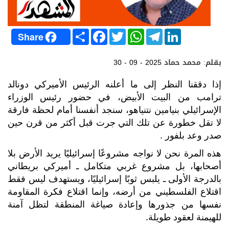
S
F
T
W
T
L
Share
h
a
w
h
e
i
a
c
i
a
l
n
r
e
t
t
e
k
بقلم: محمد حماد
30 - 09 - 2025
e
b
t
s
g
e
o
e
A
r
d
o
r
p
a
I
إذا دققنا النظر إلى ما أعلنه الرئيس الأميركي دونالد
k
p
m
n
ترامب من البيت الأبيض، في حضور رئيس الوزراء
الإسرائيلي بنيامين نتنياهو، سنجد أنفسنا أمام لحظة فارقة
لا تقل خطورة عن تلك التي جرت قبل أكثر من قرن حين
صدر وعد بلفور
.
هذه المرة نحن لا نواجه مشروعًا إسرائيليًا يريد الأرض بلا
أصحابها، بل مشروع غربي متكامل ـ أميركي بريطاني
بالدرجة الأولى ـ يلبس ثوبًا إسرائيليًا، ويستهدف ليس فقط
اقتلاع الفلسطيني من أرضه، وإنما اقتلاع فكرة المقاومة
نفسها من جذورها وإعادة صياغة المنطقة لتظل آمنة
للهيمنة لعقود طويلة
.