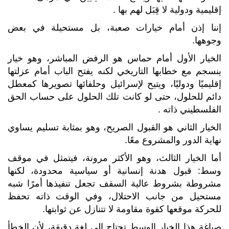
إقليمية ودولية لا قِبَل لهم بها
.
إننا إذن أمام خيارات صعبة، بل مستحيلة في بعض
وجوهها
.
الخيار الأول أمام حماس هو الرفض المباشر، وهو خيار
ينسجم مع خطابها التاريخي لكنه يفتح الباب أمام عزلتها
إقليميًا ودوليًا، ويتيح لإسرائيل وحلفائها تصويرها كمعطل
دائم للحلول، حتى لو كانت تلك الحلول على حساب الحق
الفلسطيني ذاته
.
الخيار الثاني هو القبول الصريح، وهو بمثابة تسليم يساوي
نهاية الدور والمشروع معًا
.
أما الخيار الثالث، وهو الأكثر مرونة، فيتمثل في موقف
وسط: قبول هدنة إنسانية أو سياسية محدودة، لكنها
مشروطة بشروط عالية السقف تجعل تنفيذها أمرًا شبه
مستحيل من جانب الاحتلال، وفي الوقت ذاته تحفظ
للحركة موقعها كقوة مقاومة لا تتنازل عن ثوابتها
.
صياغة هذا الخيار الوسط تحتاج إلى لغة دقيقة، لأن الخطأ