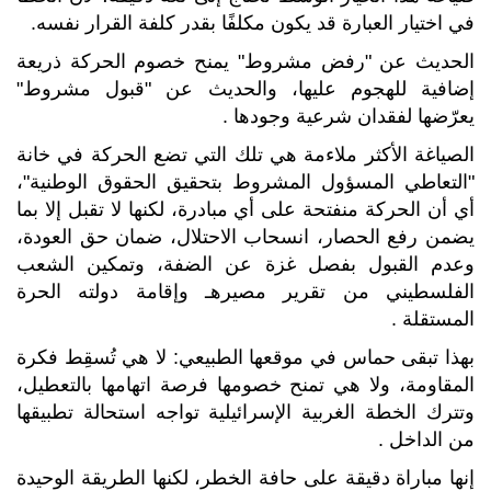
في اختيار العبارة قد يكون مكلفًا بقدر كلفة القرار نفسه
.
الحديث عن
"
رفض مشروط" يمنح خصوم الحركة ذريعة
إضافية للهجوم عليها، والحديث عن "قبول مشروط"
يعرّضها لفقدان شرعية وجودها
.
الصياغة الأكثر ملاءمة هي تلك التي تضع الحركة في خانة
"التعاطي المسؤول المشروط بتحقيق الحقوق الوطنية"،
أي أن الحركة منفتحة على أي مبادرة، لكنها لا تقبل إلا بما
يضمن رفع الحصار، انسحاب الاحتلال، ضمان حق العودة،
وعدم القبول بفصل غزة عن الضفة، وتمكين الشعب
الفلسطيني من تقرير مصيرهـ وإقامة دولته الحرة
المستقلة
.
بهذا تبقى حماس في موقعها الطبيعي: لا هي تُسقِط فكرة
المقاومة، ولا هي تمنح خصومها فرصة اتهامها بالتعطيل،
وتترك الخطة الغربية الإسرائيلية تواجه استحالة تطبيقها
من الداخل
.
إنها مباراة دقيقة على حافة الخطر، لكنها الطريقة الوحيدة