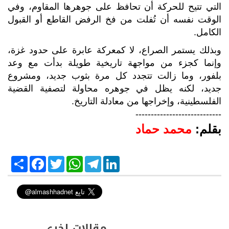
التي تتيح للحركة أن تحافظ على جوهرها المقاوم، وفي
الوقت نفسه أن تُفلت من فخ الرفض القاطع أو القبول
الكامل
.
وبذلك يستمر الصراع، لا كمعركة عابرة على حدود غزة،
وإنما كجزء من مواجهة تاريخية طويلة بدأت مع وعد
بلفور، وما زالت تتجدد كل مرة بثوب جديد، ومشروع
جديد، لكنه يظل في جوهره محاولة لتصفية القضية
الفلسطينية، وإخراجها من معادلة التاريخ
.
----------------------------
بقلم:
محمد حماد
S
F
T
W
T
L
h
a
w
h
e
i
a
c
i
a
l
n
r
e
t
t
e
k
e
b
t
s
g
e
o
e
A
r
d
o
r
p
a
I
k
p
m
n
مقالات اخرى