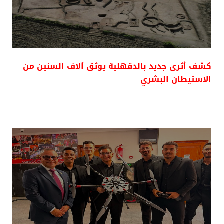
كشف أثرى جديد بالدقهلية يوثق آلاف السنين من
الاستيطان البشري