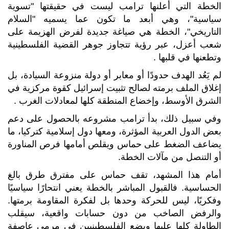
الخطة التي أعلنها ترامب ليست في حقيقتها "تسوية
سياسية"، وهي أبعد ما تكون عما يسميه "السلام
التاريخي"، الخطة هي صياغة جديدة لفرض الهزيمة على
شعب أعزل، عبر رؤية تتجاوز جوهر القضية الفلسطينية
وتطعنها في قلبها
.
لم يَعُد الهدف حدودًا أو معابر أو دولة منزوعة السيادة، بل
إغلاق الملف برمته لصالح تثبيت إسرائيل كقوة مركزية في
الشرق الأوسط، وإخضاع المنطقة كلها لمعادلات الغرب
.
وفي سبيل ذلك، بدأ ترامب مشروعه بالحصول على دعم
بعض الدول العربية المؤثرة، ومعها دول إسلامية كتركيا، ما
يضاعف الضغط على حماس ويقلص أمامها فرص المناورة
أو التنصل من مآلات الخطة
.
أمام هذا المشهد، تقف حماس على مفترق طرق بالغ
الحساسية. فالقبول المباشر بالخطة يعني انتحارًا سياسيًا
وفكريًا، ليس للحركة وحدها بل لفكرة المقاومة برمتها.
والرفض الصاخب من دون حسابات واقعية، سيقلب
الطاولة كلها عليها ويضع الفلسطينيين في مرمى عاصفة