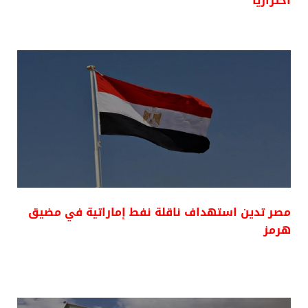
احترازيًا
مصر تدين استهداف ناقلة نفط إماراتية في مضيق
هرمز