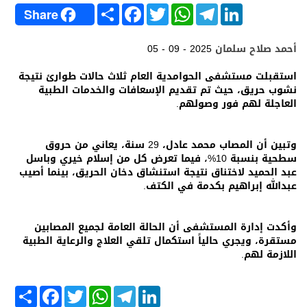
S
F
T
W
T
L
Share
h
a
w
h
e
i
a
c
i
a
l
n
r
e
t
t
e
k
أحمد صلاح سلمان
05 - 09 - 2025
e
b
t
s
g
e
o
e
A
r
d
o
r
p
a
I
استقبلت مستشفى الحوامدية العام ثلاث حالات طوارئ نتيجة
k
p
m
n
نشوب حريق، حيث تم تقديم الإسعافات والخدمات الطبية
العاجلة لهم فور وصولهم.
وتبين أن المصاب محمد عادل، 29 سنة، يعاني من حروق
سطحية بنسبة 10%، فيما تعرض كل من إسلام خيري وباسل
عبد الحميد لاختناق نتيجة استنشاق دخان الحريق، بينما أصيب
عبدالله إبراهيم بكدمة في الكتف.
وأكدت إدارة المستشفى أن الحالة العامة لجميع المصابين
مستقرة، ويجري حالياً استكمال تلقي العلاج والرعاية الطبية
اللازمة لهم.
S
F
T
W
T
L
h
a
w
h
e
i