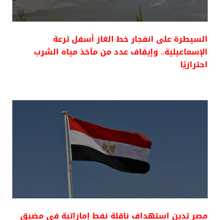
السيطرة على انفجار خط الغاز أسفل ترعة
الإسماعيلية.. وإيقاف عدد من مآخذ مياه الشرب
احترازيًا
مصر تدين استهداف ناقلة نفط إماراتية في مضيق