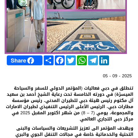
S
F
T
W
T
L
Share
h
a
w
h
e
i
a
c
i
a
l
n
r
e
t
t
e
k
05 - 09 - 2025
e
b
t
s
g
e
o
e
A
r
d
o
r
p
a
I
تنطلق في دبي فعاليات (المؤتمر الدولي للسفر والسياحة
k
p
m
n
الميسرًة) في دورته الخامسة تحت رعاية الشيخ أحمد بن سعيد
آل مكتوم رئيس هيئة دبي للطيران المدني، رئيس مؤسسة
مطارات دبي، الرئيس الأعلى الرئيس التنفيذي لطيران الامارات
والمجموعة، يومي (7 – 8) من شهر اكتوبر المقبل 2025 في
مركز دبي التجاري العالمي.
ويهدف المؤتمر الى تعزيز التشريعات والسياسات والبنى
التحتية والخدماتية خاصة في مجالات التنقل الجوي والبري