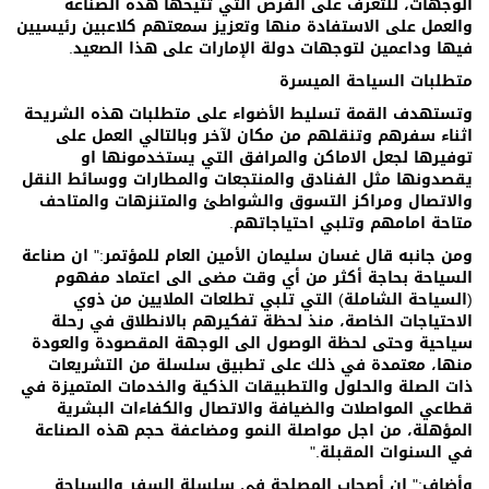
الوجهات، للتعرف على الفرص التي تتيحها هذه الصناعة
والعمل على الاستفادة منها وتعزيز سمعتهم كلاعبين رئيسيين
فيها وداعمين لتوجهات دولة الإمارات على هذا الصعيد.
متطلبات السياحة الميسرة
وتستهدف القمة تسليط الأضواء على متطلبات هذه الشريحة
اثناء سفرهم وتنقلهم من مكان لآخر وبالتالي العمل على
توفيرها لجعل الاماكن والمرافق التي يستخدمونها او
يقصدونها مثل الفنادق والمنتجعات والمطارات ووسائط النقل
والاتصال ومراكز التسوق والشواطئ والمتنزهات والمتاحف
متاحة امامهم وتلبي احتياجاتهم.
ومن جانبه قال غسان سليمان الأمين العام للمؤتمر:" ان صناعة
السياحة بحاجة أكثر من أي وقت مضى الى اعتماد مفهوم
(السياحة الشاملة) التي تلبي تطلعات الملايين من ذوي
الاحتياجات الخاصة، منذ لحظة تفكيرهم بالانطلاق في رحلة
سياحية وحتى لحظة الوصول الى الوجهة المقصودة والعودة
منها، معتمدة في ذلك على تطبيق سلسلة من التشريعات
ذات الصلة والحلول والتطبيقات الذكية والخدمات المتميزة في
قطاعي المواصلات والضيافة والاتصال والكفاءات البشرية
المؤهلة، من اجل مواصلة النمو ومضاعفة حجم هذه الصناعة
في السنوات المقبلة."
وأضاف:" إن أصحاب المصلحة في سلسلة السفر والسياحة