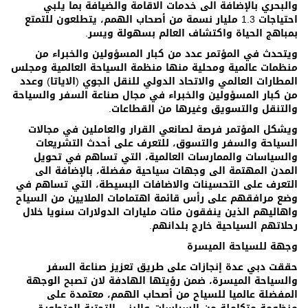
والبحري بالإضافة الى خدمات الاقامة والضيافة بما يلبي
احتياجات 1.3 مليار نسمة من أصحاب الهمم، يتطلعون للتمتع
بمباهج الحياة واكتشاف العالم بسهولة ويسر.
ويتحدث في المؤتمر عدد من كبار المسؤولين والخبراء من
منظمات عالمية ومحلية منها منظمة السياحة العالمية ومجلس
المطارات العالمي والاتحاد الدولي للنقل الجوي (الاياتا) وعدد
من كبار المسؤولين والخبراء في مجال صناعة السفر والسياحة
والتنقل والتسويق وغيرها من القطاعات.
ويشكل المؤتمر فرصة لصانعي القرار والعاملين في مجالات
السياحة والسفر والتسوق، للتعرف على أحدث التشريعات
والسياسات والممارسات العالمية، التي تساهم في تحويل
المدن المهتمة الى وجهات سياحية مفضلة، بالإضافة الى
التعرف على التحسينات والاضافات البسيطة، التي تساهم في
وضع مرافقهم على رأس قائمة اهتمامات الملايين من السياح
واهاليهم الذين ينفقون مئات مليارات الدولارات سنويا خلال
رحلاتهم السياحية خارج بلدانهم.
وجهة للسياحة الميسرة
حققت دبي عدة إنجازات على طريق تعزيز صناعة السفر
والسياحة الميسرة، ضمن رؤيتها الهادفة لان تصبح الوجهة
المفضلة عالميا للسياح من أصحاب الهمم، معتمدة على