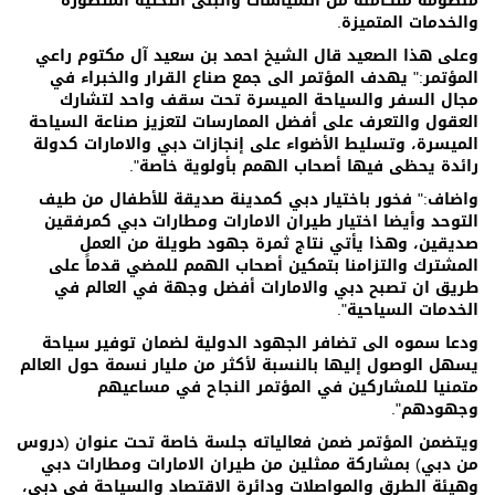
منظومة متكاملة من السياسات والبنى التحتية المتطورة
والخدمات المتميزة.
وعلى هذا الصعيد قال الشيخ احمد بن سعيد آل مكتوم راعي
المؤتمر:" يهدف المؤتمر الى جمع صناع القرار والخبراء في
مجال السفر والسياحة الميسرة تحت سقف واحد لتشارك
العقول والتعرف على أفضل الممارسات لتعزيز صناعة السياحة
الميسرة، وتسليط الأضواء على إنجازات دبي والامارات كدولة
رائدة يحظى فيها أصحاب الهمم بأولوية خاصة".
واضاف:" فخور باختيار دبي كمدينة صديقة للأطفال من طيف
التوحد وأيضا اختيار طيران الامارات ومطارات دبي كمرفقين
صديقين، وهذا يأتي نتاج ثمرة جهود طويلة من العمل
المشترك والتزامنا بتمكين أصحاب الهمم للمضي قدماً على
طريق ان تصبح دبي والامارات أفضل وجهة في العالم في
الخدمات السياحية".
ودعا سموه الى تضافر الجهود الدولية لضمان توفير سياحة
يسهل الوصول إليها بالنسبة لأكثر من مليار نسمة حول العالم
متمنيا للمشاركين في المؤتمر النجاح في مساعيهم
وجهودهم".
ويتضمن المؤتمر ضمن فعالياته جلسة خاصة تحت عنوان (دروس
من دبي) بمشاركة ممثلين من طيران الامارات ومطارات دبي
وهيئة الطرق والمواصلات ودائرة الاقتصاد والسياحة في دبي،