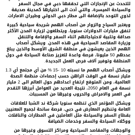
للتحدث عن الإنجازات التي تحققها دبي في مجال السفر
والسياحة الميسرة، والتي أدت الى اختيارها كمدينة صديقة
لذوي التوحد بالإضافة الى مطار دبي الدولي وطيران الامارات.
ويعتبر السياح والزوار من أصحاب الهمم شريحة سياحية كبيرة
تنفق مليارات الدولارات سنويا، ويتطلعون لزيارة المدن الأكثر
صداقة وتلبية لاحتياجاتهم اثناء السفر والإقامة والتنقل
وزيارة المقاصد السياحية في هذه المدن. ويشكل أصحاب
الهمم الذين يعيشون في منطقة الشرق الأوسط والذين يبلغ
عددهم 50 مليونا، فرصة واعدة لتعزيز صناعة السياحة في دول
المنطقة وتوفير آلاف فرص العمل الجديدة.
ويشكل أصحاب الهمم ما نسبته 10 -15 % من أي مجتمع أي 1.3
مليار نسمة في الوقت الراهن حسب إحصاءات منظمة الصحة
العالمية، ومن المتوقع ارتفاع اعدادهم حول العالم الى 2 مليار
نسمة في العام 2050، نتيجة العديد من العوامل أبرزها التقدم
في العمر والامراض والحروب وغيرها من المسببات.
ويشكل المؤتمر الذي تنظمه سنويا شركة ند الشبا للعلاقات
العامة وتنظيم المعارض في دبي، فرصة سانحة لجميع المعنيين
بقطاع السفر والسياحة مثل العاملين في المطارات والناقلات
ووكلاء السياحة والسفر وخدمات الضيافة
والوجهات والمقاصد السياحية ومراكز التسوق وغيرها من