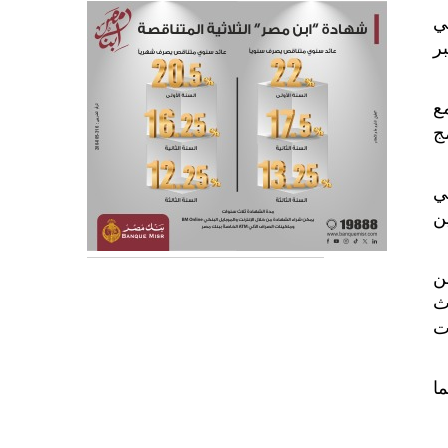
ل مرة في
لفترة من 7 إلى 11 سبتمبر
ع
ج
ي
ن
ن
ث
ت
ا