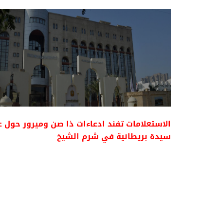
الاستعلامات تفند ادعاءات ذا صن وميرور حول ع
سيدة بريطانية في شرم الشيخ