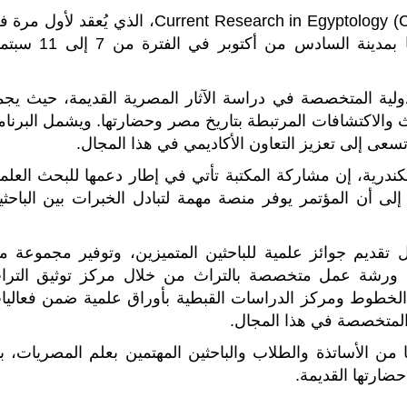
o
e
A
r
d
o
r
p
a
I
تشارك مكتبة الإسكندرية في فعاليات مؤتمر Current Research in Egyptology (CRE)، الذي يُعقد لأو
k
p
m
n
مصر وتستضيفه جامعة مصر للعلوم والتكنولوجيا بمدينة السادس من أكتوبر في ا
 الدولية المتخصصة في دراسة الآثار المصرية القديمة، حيث يجم
والاكتشافات المرتبطة بتاريخ مصر وحضارتها. ويشمل البرنام
عى إلى تعزيز التعاون الأكاديمي في هذا المجال.
إسكندرية، إن مشاركة المكتبة تأتي في إطار دعمها للبحث العلم
إلى أن المؤتمر يوفر منصة مهمة لتبادل الخبرات بين الباحثي
 تقديم جوائز علمية للباحثين المتميزين، وتوفير مجموعة م
يم ورشة عمل متخصصة بالتراث من خلال مركز توثيق الترا
لخطوط ومركز الدراسات القبطية بأوراق علمية ضمن فعاليا
المتخصصة في هذا المجال.
ن الأساتذة والطلاب والباحثين المهتمين بعلم المصريات، بم
ارتها القديمة.