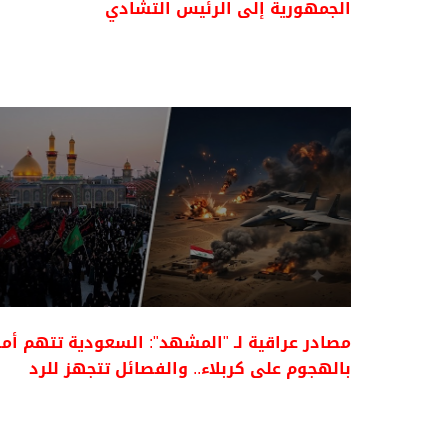
الجمهورية إلى الرئيس التشادي
مصادر عراقية لـ "المشهد": السعودية تتهم أمر
بالهجوم على كربلاء.. والفصائل تتجهز للرد