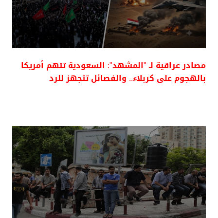
مصادر عراقية لـ "المشهد": السعودية تتهم أمريكا
بالهجوم على كربلاء.. والفصائل تتجهز للرد