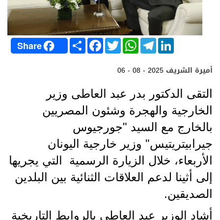
S
F
T
W
T
L
Share
h
a
w
h
e
i
a
c
i
a
l
n
r
e
t
t
e
k
أميرة الشريف
06 - 08 - 2025
e
b
t
s
g
e
o
e
A
r
d
o
r
p
a
I
التقى الدكتور بدر عبد العاطى وزير
k
p
m
n
الخارجية والهجرة وشئون المصريين
بالخارج مع السيد "جورجيوس
جيرابيتريتيس" وزير خارجية اليونان
الأربعاء، خلال الزيارة الرسمية التي يجريها
إلى أثينا لدعم العلاقات الثنائية بين البلدين
الصديقين.
أشاد الوزير عبد العاطى بالروابط التاريخية