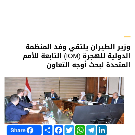
وزير الطيران يلتقي وفد المنظمة
الدولية للهجرة (IOM) التابعة للأمم
المتحدة لبحث أوجه التعاون
S
F
T
W
T
L
Share
h
a
w
h
e
i