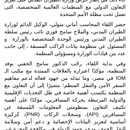
التعاون الدولي مع المنظمات العالمية المتخصصة، التى
تعمل تحت مظلة الأمم المتحدة
حضر اللقاء المحاسب أماني متولي، الوكيل الدائم لوزارة
الطيران المدني، والملاح سامح فوزي نائب رئيس سلطة
الطيران المدني ورئيس الوحدة المتخصصة بالوزارة و
المسئول عن منظومة بيانات الراكب المسبقة ، إلى جانب
عدد من قيادات الوزارة ومسؤولي المنظمة.
وفي بداية اللقاء، رحّب الدكتور سامح الحفني بوفد
المنظمة، مؤكدًا اعتزازه بالعلاقات الممتدة مع مكتب الـ
IOM في مصر، وما تبذله من جهود فعالة لدعم مفاهيم
السفر الآمن والتنقل المنظم؛ مشيرًا إلى أن التعاون مع
المنظمة يكتسب أهمية خاصة في ظل التحديات الإقليمية
والدولية المرتبطة بحركة المسافرين، مؤكدًا على أهمية
تكثيف التعاون بمنظومتي المعلومات المُسبقة عن
المسافرين (API)، وسجلات الركاب (PNR)، كركيزة
أساسية لتعزيز البيانات الإحصائية و دعم أمن وسلامة
النقل الجوي، ودعم جهود الدولة في مكافحة الهجرة غير