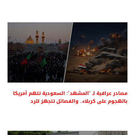
مصادر عراقية لـ "المشهد": السعودية تتهم أمريكا
بالهجوم على كربلاء.. والفصائل تتجهز للرد