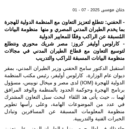
a
c
i
a
l
n
r
e
t
t
e
k
حنان موسى
01 - 07 - 2025
e
b
t
s
g
e
o
e
A
r
d
o
r
p
a
I
- الحفني: نتطلع لتعزيز التعاون مع المنظمة الدولية للهجرة
k
p
m
n
بما يخدم الطيران المدني المصري و منها منظومة البيانات
المُسبقة عن الراكب وفقًا للمعايير الدولية
- كارلوس أوليفر كروز: مصر شريك محوري ونتطلع
لتوسيع التعاون مع قطاع الطيران المدني في مجالات
منظومة البيانات المسبقة للراكب والتدريب
استقبل الدكتور سامح الحفني وزير الطيران المدني، بمقر
ديوان عام الوزارة، كارلوس أوليفر، رئيس مكتب المنظمة
الدولية للهجرة (IOM) لدى مصر و ميخال نوبيس، مسؤول
برنامج الهجرة وحوكمة الحدود بالمنظمة والوفد المرافق
لهما ،، حيث يأتى هذ اللقاء لبحث سبل التعاون المشترك
في عدد من الموضوعات الهامة، وعلى رأسها تطوير
منظومة المعلومات المسبقة عن المسافرين وتبادل
الخبرات الفنية والتدريبية.
جاء ذلك في إطار حرص وزارة الطيران المدني على تعزيز