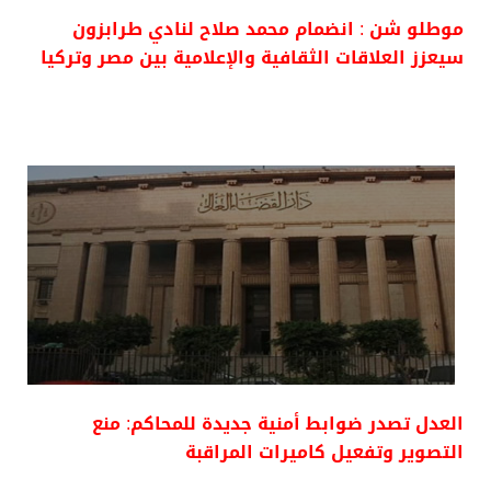
موطلو شن : انضمام محمد صلاح لنادي طرابزون
سيعزز العلاقات الثقافية والإعلامية بين مصر وتركيا
العدل تصدر ضوابط أمنية جديدة للمحاكم: منع
التصوير وتفعيل كاميرات المراقبة