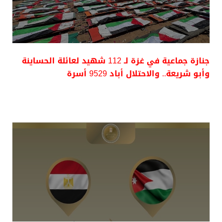
جنازة جماعية في غزة لـ 112 شهيد لعائلة الحساينة
وأبو شريعة.. والاحتلال أباد 9529 أسرة