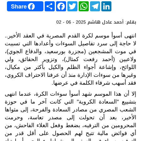
S
F
T
W
T
L
Share
h
a
w
h
e
i
a
c
i
a
l
n
r
e
t
t
e
k
بقلم: أحمد عادل هاشم
02 - 06 - 2025
e
b
t
s
g
e
o
e
A
r
d
o
r
p
a
I
انتهى أسوأ موسم لكرة القدم المصرية في العقد الأخير..
k
p
m
n
لا حاجة إلى سرد تفاصيل السوءات وأعدادها التي تسببت
في موت المشجعين (مجزرة بورسعيد، والدفاع الجوي)،
ولاعبين (أحمد رفعت كمثال)، وتزوير الحقائق، ولي
اللوائح، وإشاعة أجواء الظلم والكيل بأكثر من مكيال،
وغيرها من سوءات الإدارة منذ أن عرفنا الاحتراف الكروي،
فقد أسهب شرفاء الكلمة في عرضها.
إلا أن هذا الموسم شهد أسوأ سوءات الكرة، عندما انتهى
بتشييع "السعادة الكروية" التي كانت آخر ما في حوزة
الشعب المصري من مصادر السعادة والفرحة، إلى مثواها
الأخير، بعد أن تحولت إلى مصدر تعاسة، وحرمت
المحرومين من الترفيه، بضغط وفعل الغلاء الفاحش، من
أي فوائض مالية تتيح لهم الحصول على أقل قدر من