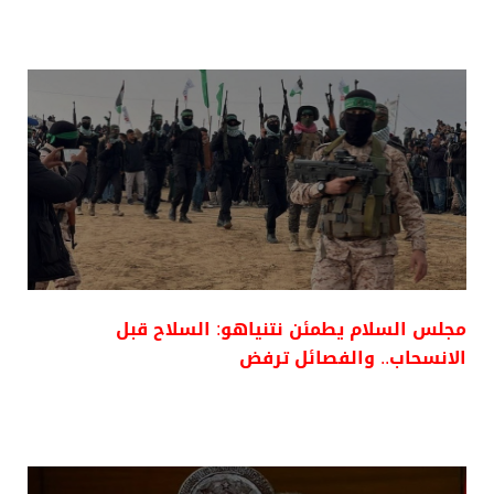
مجلس السلام يطمئن نتنياهو: السلاح قبل
الانسحاب.. والفصائل ترفض