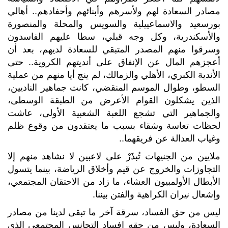
مصادر السعادة لهم ولأسرهم وأبنائهم وأحفادهم.. أهالي
بورسعيد والاسماعييلية والسويس والمحلة والمنصورة
والأسكندرية، وكل وجه قبلي، سطا عليهم الفاسدون
وسرقوا منهم المصدر المتبقي للسعادة لديهم، بعد أن
أعجزهم المال عن الإنفاق على أنديتهم الكروية.. حتى
الأندية الكبري، الأهلي والزمالك، لم ينج أيا منهم من عملية
السطو، وطوال الموسم المنقضي، كانت جماهير الناديين،
الذين يشكلون القوام الأعرض من الطبقة الوسطى،
والجماهير التي تشجع اللعبة الشعبية الأولى، عاشت
لحظات تعاسة وشقاء بسبب ما يعتقدون من وقوع ظلم
وغياب العدالة عن فريقهما..
ملايين من الجنيهات تُبذَرْ على لاعبين لا نشاهد منهم إلا
التجاوزات والخروج عن قيم وأخلاق الرياضة، بينما يتسول
الأبطال الأولمبيون العشاء، ما زاد من الاحتقان المجتمعي،
وإشعال نيران الكراهية والفتن بيننا.
ليس من حق الفساد، سرقة آخر ما تبقى لدينا من مصادر
السعادة، وليس من حقه إفساد التجانس المجتمعي الذي