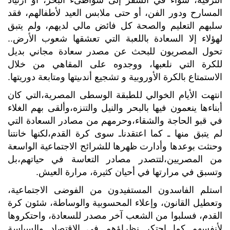
الترفيه، سواء في السفر إلى شواطىء البحر، أو ارتياد
المسارح ودور الفن، أو حتى ملابس العيد لأطفالهم، فقد
سلبهم التعليم والصحة كل فائض مالي لديهم، ولم يتبق
لهؤلاء إلا السعادة باللعبة التي تعشقها شعوب الأرض..
تحول المصريون للبحث عن مصدر سعادة مجاني بديل
للكرة التي نلعبها، ووجدوه على المقاهي من خلال
الاستمتاع بالكرة الأوروبية و تشجيع أندىيتها ومتابعة دوريتها.
انتهت الأيام الخوالي للطبقة الوسطى المصرية،التي كان
أبناءها ينعمون فيها بالبحر والنيل والتنزه،وألقى بهم الغلاء
في قبو الحاجة والشقاء،وحرمهم من مصادر السعادة التي
لم يتبق منها ـ كما اعتقدناـ سوى كرة القدم،لكنها خانتنا
وحنثت بوعدها وأدارت ظهرها للشرائح الاجتماعية الواسعة
من المصريين،لتتصدر مصادر التعاسة في حياتهم،بل
وتسبق في مرارتها في أحيان كثيرة، مرارة العيش.
استلم الفاسدون المستفيدون من الفوضى الاجتماعية،
وتعطيل القانون، وإعلاء المحسوبية والوساطة، شئون كرة
القدم، فسلبوا من الشعب آخر مصدر للسعادة، واحتكروها
لأنفسهم كما احتكر نظراؤهم في الاقتصاد والسياسة