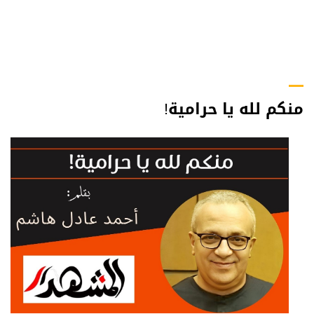
منكم لله يا حرامية!