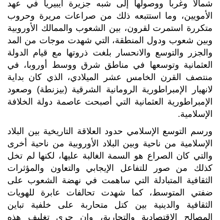
شمالاً وغرباً ووصولها إلى شبه جزيرة أيبيريا في عهد
الأمويين، وما استتبعه ذلك من صراعات مريرة وحروب
متكررة استمرت لقرون، بين الشعوب والممالك الأوروبية
وبين شعوب ودول المنطقة، التي شهدت موجات من المد
والجزر والتوسع والانحسار بلغت ذروتها مع قيام الدولة
العثمانية وتوسعها في مناطق شرق ووسط أوروبا، في
منتصف القرن الخامس عشر الميلادي، الذي كان بداية
لانهيار الإمبراطورية الرومانية الشرقية (بيزنطة) وصعود
الإمبراطورية العثمانية التي أصبحت عاصمة دولة الخلافة
الإسلامية.
ورسم التوسع الإسلامي حدود العلاقة التاريخية بين البلاد
الإسلامية من ناحية وبين البلاد الأوروبية من ناحية أخرى
والتي كان الصراع هو السمة الغالبة عليها، لكنها لم تخل
كذلك من صور للتفاعل الإيجابي والتعاون والمؤثرات
الثقافية المتبادلة التي ساهمت في نهضة الشعوب على
ضفتي المتوسط، كما شهدت تحالفات عابرة للهويات
الثقافية والدينية بين كتل متحاربة على خلفية تباين
المصالح الاقتصادية والتجارية، وإن جرى تغليف هذه