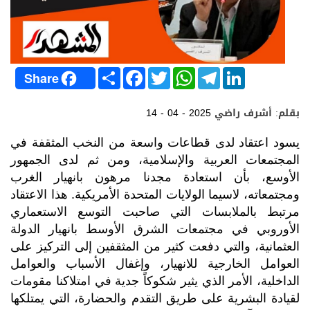
S
F
T
W
T
L
Share
h
a
w
h
e
i
a
c
i
a
l
n
r
e
t
t
e
k
بقلم: أشرف راضي
14 - 04 - 2025
e
b
t
s
g
e
o
e
A
r
d
o
r
p
a
I
يسود اعتقاد لدى قطاعات واسعة من النخب المثقفة في
k
p
m
n
المجتمعات العربية والإسلامية، ومن ثم لدى الجمهور
الأوسع، بأن استعادة مجدنا مرهون بانهيار الغرب
ومجتمعاته، لاسيما الولايات المتحدة الأمريكية. هذا الاعتقاد
مرتبط بالملابسات التي صاحبت التوسع الاستعماري
الأوروبي في مجتمعات الشرق الأوسط بانهيار الدولة
العثمانية، والتي دفعت كثير من المثقفين إلى التركيز على
العوامل الخارجية للانهيار، وإغفال الأسباب والعوامل
الداخلية، الأمر الذي يثير شكوكاً جدية في امتلاكنا مقومات
لقيادة البشرية على طريق التقدم والحضارة، التي يمتلكها