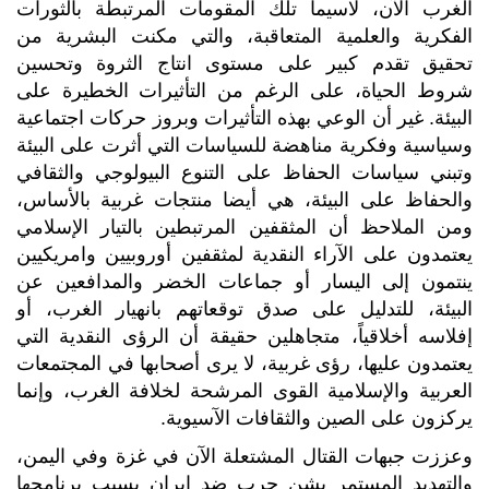
الغرب الآن، لاسيما تلك المقومات المرتبطة بالثورات
الفكرية والعلمية المتعاقبة، والتي مكنت البشرية من
تحقيق تقدم كبير على مستوى انتاج الثروة وتحسين
شروط الحياة، على الرغم من التأثيرات الخطيرة على
البيئة. غير أن الوعي بهذه التأثيرات وبروز حركات اجتماعية
وسياسية وفكرية مناهضة للسياسات التي أثرت على البيئة
وتبني سياسات الحفاظ على التنوع البيولوجي والثقافي
والحفاظ على البيئة، هي أيضا منتجات غربية بالأساس،
ومن الملاحظ أن المثقفين المرتبطين بالتيار الإسلامي
يعتمدون على الآراء النقدية لمثقفين أوروبيين وامريكيين
ينتمون إلى اليسار أو جماعات الخضر والمدافعين عن
البيئة، للتدليل على صدق توقعاتهم بانهيار الغرب، أو
إفلاسه أخلاقياً، متجاهلين حقيقة أن الرؤى النقدية التي
يعتمدون عليها، رؤى غربية، لا يرى أصحابها في المجتمعات
العربية والإسلامية القوى المرشحة لخلافة الغرب، وإنما
يركزون على الصين والثقافات الآسيوية.
وعززت جبهات القتال المشتعلة الآن في غزة وفي اليمن،
والتهديد المستمر بشن حرب ضد إيران بسبب برنامجها