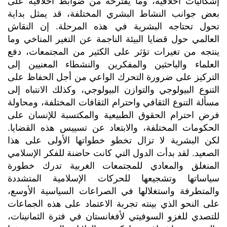
إشكاليات أخلاقية، وما يقترحه من ضوابط أخلاقية على
بعض جوانب النشاط البشري المختلفة، قد يمثل بداية
تحول تحتاجه البشرية في هذه المرحلة. إن النقاش
العالمي حول قضايا البيئة الناجمة عن التغير المناخي وما
ينتجه من تغيرات تؤثر على الكثير من المجتمعات، دفع
العلماء والباحثين والمفكرين والنشطاء المعنيين إلى
التركيز على ضرورة التحرك الواعي من أجل الحفاظ على
التنوع البيولوجي والتوازن البيولوجي، وكذلك الانتباه إلى
مسألة التنوع الثقافي واحترام الثقافات المختلفة، ومحاولة
فرض احترام الحقوق الطبيعية والمكتسبة للإنسان على
الحكومات المختلفة، والابتعاد عن تسييس هذه القضايا.
لكن البشرية لا تزال تخطو خطواتها الأولى على هذا
الصعيد. لقد بدأت الدول التي كانت حاضنة للفكر الإسلامي
المنغلق والمعادي للمجتمعات الغربية تدرك خطورة
سياساتها وتشجيعها للحركات الإسلامية المتشددة
والمتطرفة واستغلالها في الصراعات السياسية الأوسع،
على النحو الذي بينته تجربة الاعتماد على هذه الجماعات
للتصدي للغزو السوفيتي لأفغانستان في فترة الثمانينات،