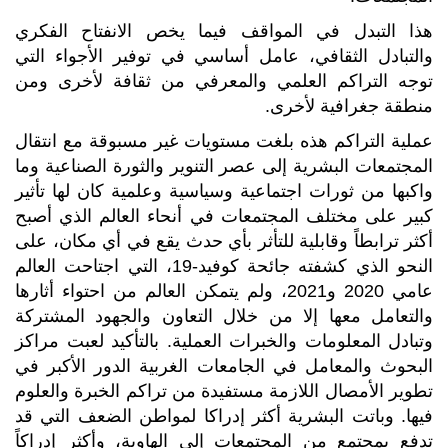
هذا التبدل في المواقف فيما يخص الانفتاح الفكري
والتبادل الثقافي، عامل أساسي في توفير الأجواء التي
توجه التراكم العلمي والمعرفي من ثقافة لأخرى ومن
منطقة جغرافية لأخرى.
عملية التراكم هذه بلغت مستويات غير مسبوقة مع انتقال
المجتمعات البشرية إلى عصر التنوير والثورة الصناعية وما
واكبها من ثورات اجتماعية وسياسية وعلمية كان لها تأثير
كبير على مختلف المجتمعات في أنحاء العالم الذي أصبح
أكثر ترابطاً وقابلية للتأثر بأي حدث يقع في أي مكان، على
النحو الذي كشفته جائحة كوفيد-19، التي اجتاحت العالم
عامي 2020 و2021، ولم يتمكن العالم من احتواء أثارها
والتعامل معها إلا من خلال التعاون والجهود المشتركة
وتبادل المعلومات والخبرات العملية. بالتأكيد لعبت مراكز
البحوث والمعامل في الجامعات الغربية الدور الأكبر في
تطوير الأمصال اللازمة مستفيدة من تراكم الخبرة والعلوم
فيها. وباتت البشرية أكثر إدراكا لمواطن الضعف التي قد
تدفع بمجتمع من المجتمعات إلى الهاوية، وأكثر إدراكاً