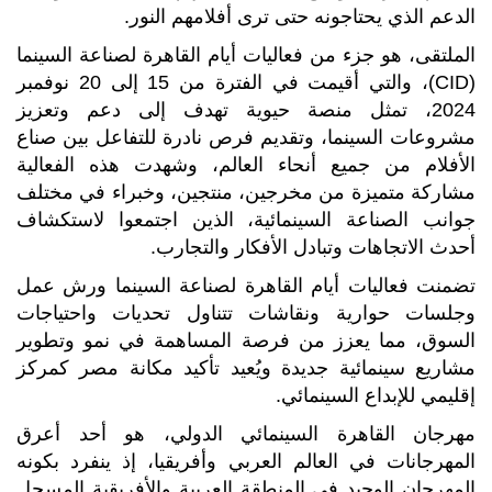
الدعم الذي يحتاجونه حتى ترى أفلامهم النور.
الملتقى، هو جزء من فعاليات أيام القاهرة لصناعة السينما
(CID)، والتي أقيمت في الفترة من 15 إلى 20 نوفمبر
2024، تمثل منصة حيوية تهدف إلى دعم وتعزيز
مشروعات السينما، وتقديم فرص نادرة للتفاعل بين صناع
الأفلام من جميع أنحاء العالم، وشهدت هذه الفعالية
مشاركة متميزة من مخرجين، منتجين، وخبراء في مختلف
جوانب الصناعة السينمائية، الذين اجتمعوا لاستكشاف
أحدث الاتجاهات وتبادل الأفكار والتجارب.
تضمنت فعاليات أيام القاهرة لصناعة السينما ورش عمل
وجلسات حوارية ونقاشات تتناول تحديات واحتياجات
السوق، مما يعزز من فرصة المساهمة في نمو وتطوير
مشاريع سينمائية جديدة ويُعيد تأكيد مكانة مصر كمركز
إقليمي للإبداع السينمائي.
مهرجان القاهرة السينمائي الدولي، هو أحد أعرق
المهرجانات في العالم العربي وأفريقيا، إذ ينفرد بكونه
المهرجان الوحيد في المنطقة العربية والأفريقية المسجل