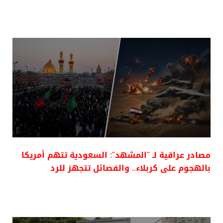
مصادر عراقية لـ "المشهد": السعودية تتهم أمريكا
بالهجوم على كربلاء.. والفصائل تتجهز للرد