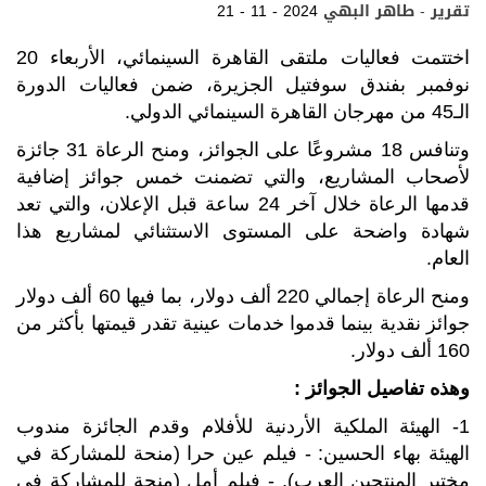
تقرير - طاهر البهي
21 - 11 - 2024
e
b
t
s
g
e
o
e
A
r
d
o
r
p
a
I
اختتمت فعاليات ملتقى القاهرة السينمائي، الأربعاء 20
k
p
m
n
نوفمبر بفندق سوفتيل الجزيرة، ضمن فعاليات الدورة
الـ45 من مهرجان القاهرة السينمائي الدولي.
وتنافس 18 مشروعًا على الجوائز، ومنح الرعاة 31 جائزة
لأصحاب المشاريع، والتي تضمنت خمس جوائز إضافية
قدمها الرعاة خلال آخر 24 ساعة قبل الإعلان، والتي تعد
شهادة واضحة على المستوى الاستثنائي لمشاريع هذا
العام.
ومنح الرعاة إجمالي 220 ألف دولار، بما فيها 60 ألف دولار
جوائز نقدية بينما قدموا خدمات عينية تقدر قيمتها بأكثر من
160 ألف دولار.
وهذه تفاصيل الجوائز :
1- الهيئة الملكية الأردنية للأفلام وقدم الجائزة مندوب
الهيئة بهاء الحسين: - فيلم عين حرا (منحة للمشاركة في
مختبر المنتجين العرب). - فيلم أمل (منحة للمشاركة في