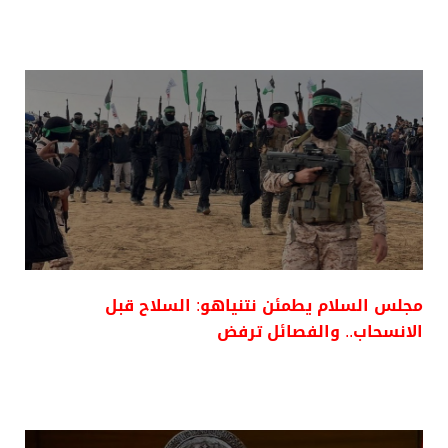
مجلس السلام يطمئن نتنياهو: السلاح قبل
الانسحاب.. والفصائل ترفض