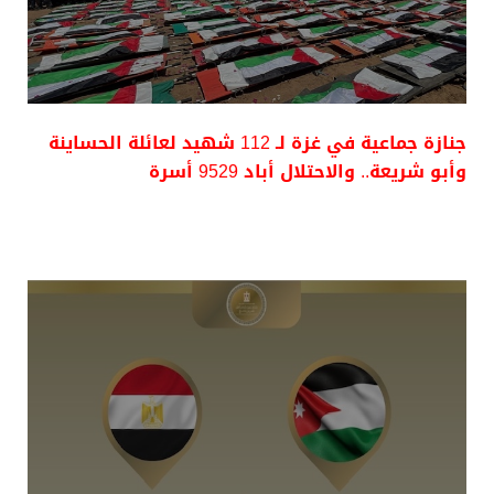
جنازة جماعية في غزة لـ 112 شهيد لعائلة الحساينة
وأبو شريعة.. والاحتلال أباد 9529 أسرة