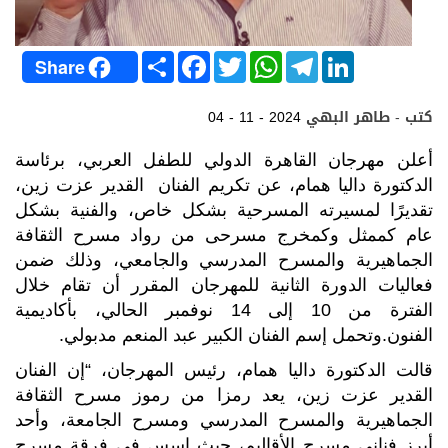
S
F
T
W
T
L
Share
h
a
w
h
e
i
a
c
i
a
l
n
r
e
t
t
e
k
كتب - طاهر البهي
04 - 11 - 2024
e
b
t
s
g
e
o
e
A
r
d
o
r
p
a
I
أعلن مهرجان القاهرة الدولي للطفل العربي، برئاسة
k
p
m
n
الدكتورة داليا همام، عن تكريم الفنان القدير عزت زين،
تقديرًا لمسيرته المسرحية بشكل خاص، والفنية بشكل
عام كممثل وكمخرج مسرحى من رواد مسرح الثقافة
الجماهيرية والمسرح المدرسي والجامعي، وذلك ضمن
فعاليات الدورة الثانية للمهرجان المقرر أن تقام خلال
الفترة من 10 إلى 14 نوفمبر الحالي، بأكاديمية
الفنون.وتحمل إسم الفنان الكبير عبد المنعم مدبولي.
قالت الدكتورة داليا همام، رئيس المهرجان، “إن الفنان
القدير عزت زين، يعد رمزا من رموز مسرح الثقافة
الجماهيرية والمسرح المدرسي ومسرح الجامعة، وأحد
أبرز فناني مسرح الأقاليم، حيث اسس في فرقة مسرح