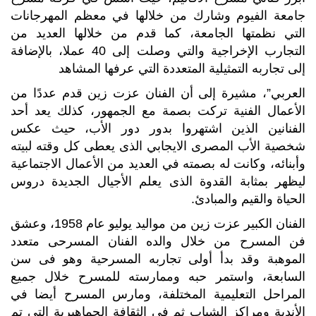
جامعة الفيوم وشارك من خلالها في معظم المهرجانات
التي نظمتها الجامعة، كما قدم من خلالها العديد من
التجارب الإخراجية والتي وصلت إلى 40 عملا، بالإضافة
إلى تجاربه التمثيلية المتعددة التي عرفها المشاهد
العربي”، مشيرة إلى أن الفنان عزت زين قدم عددًا من
الأعمال الفنية تركت بصمة مع الجمهور، كذلك يعد أحد
الفنانين الذين اشتهروا بدور دور الأب، حيث عكس
شخصية الأب المصرى الايجابي الذى يعطى كل وقته لبيته
وأبنائه، وكانت له بصمته في العديد من الأعمال الاجتماعية
ليظهر بمثابة القدوة الذى يعلم الأجيال الجديدة دروس
الحياة والقيم والمبادئ.
الفنان الكبير عزت زين من مواليد يوليو عام 1958، وعشق
فن المسرح من خلال والده الفنان المسرحى متعدد
الموهبة وقد بدأ أولى تجاربه المسرحية وهو فى سن
السابعة، واستمر حبه وممارسته للمسرح خلال جميع
المراحل التعليمية المختلفة، ومارس المسرح أيضا في
الأندية ومراكز الشباب ثم في الثقافة الجماهيرية التي تم