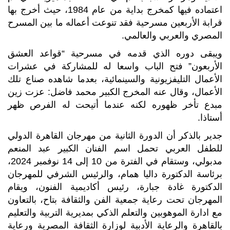
اعتماده فيها كمخرج بداية من عام 1984، حيث أخرج بها
قرابة الأربعين مسرحية فقد تنوعت أعماله ما بين المسرح
المصري والعربي والعالمي.
ويبقى دوره الذي قدمه في مسرحية “قواعد العشق
الأربعون” فتح الباب واسعا له للمشاركة في عشرات
الأعمال التليفزيونية والسينمائية، بعدما شاهده صناع تلك
الأعمال، وقال عنه المخرج الكبير محمد فاضل: عزت زين
مبدع تأخر ظهوره لكنه عندما أتيحت له الفرص ظهر
أستاذا.
جدير بالذكر أن الدورة الثانية من مهرجان القاهرة الدولي
للطفل العربي تحمل اسم الفنان الكبير عبد المنعم
مدبولي، وستقام في الفترة من 10 إلى 14 نوفمبر 2024،
برئاسة الدكتورة داليا همام، والرئيس الشرفي للمهرجان
الدكتورة غادة جبارة، رئيس أكاديمية الفنون، ويقام
المهرجان تحت رعاية جمعية الفن والثقافة بتاح، بالتعاون
مع ادارة الموهوبين والتعلم الذكي بمديرية التربية والتعليم
بالقاهرة والرعاية الأدبية لوزارة الثقافة المصرية ورعاية