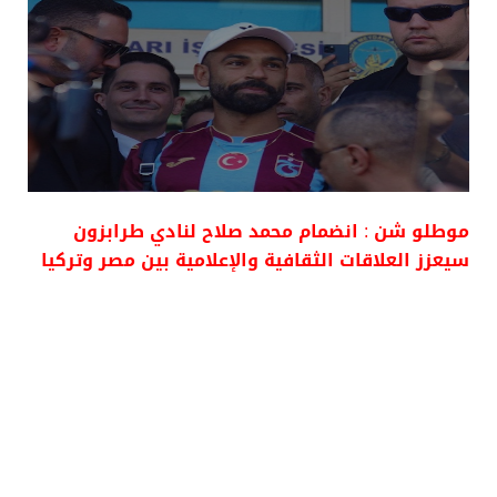
موطلو شن : انضمام محمد صلاح لنادي طرابزون
سيعزز العلاقات الثقافية والإعلامية بين مصر وتركيا