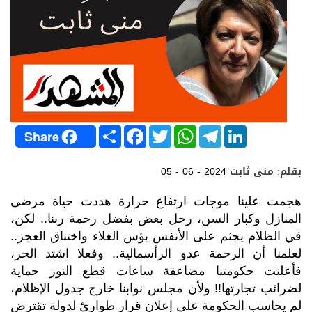
S
F
T
W
T
L
Share
h
a
w
h
e
i
a
c
i
a
l
n
r
e
t
t
e
k
بقلم: منى ثابت
05 - 06 - 2024
e
b
t
s
g
e
o
e
A
r
d
o
r
p
a
I
هجمت علينا موجات ارتفاع حرارة هددت حياة مرضى
k
p
m
n
المنازل وكبار السن، رحل بعض بفضل رحمة ربنا.. لكن،
في الظلام يجثم على الأنفس بؤس الغلاء واختناق العجز..
لعلمنا أن الرحمة عدو الرأسمالية.. وفعلا اشتد الحر،
فأعلنت حكومتنا مضاعفة ساعات قطع النور حماية
لضرائب تجارتها!! ولأن مجلس نوابنا خارج جدول الإظلام،
لم يحاسب الحكومة على إعلان قرار طوارئ لدولة تقترض