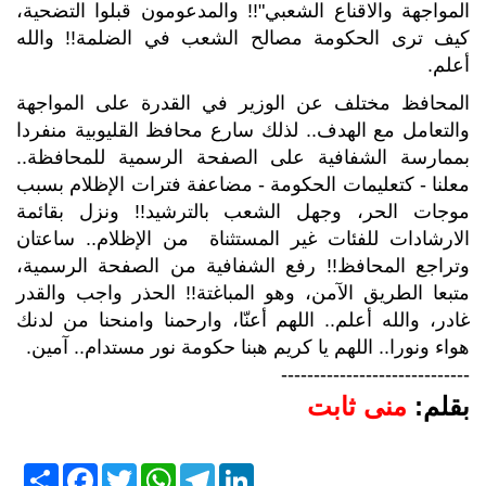
المواجهة والاقناع الشعبي"!! والمدعومون قبلوا التضحية،
كيف ترى الحكومة مصالح الشعب في الضلمة!! والله
أعلم.
المحافظ مختلف عن الوزير في القدرة على المواجهة
والتعامل مع الهدف.. لذلك سارع محافظ القليوبية منفردا
بممارسة الشفافية على الصفحة الرسمية للمحافظة..
معلنا - كتعليمات الحكومة - مضاعفة فترات الإظلام بسبب
موجات الحر، وجهل الشعب بالترشيد!! ونزل بقائمة
الارشادات للفئات غير المستثناة من الإظلام.. ساعتان
وتراجع المحافظ!! رفع الشفافية من الصفحة الرسمية،
متبعا الطريق الآمن، وهو المباغتة!! الحذر واجب والقدر
غادر، والله أعلم.. اللهم أعنّا، وارحمنا وامنحنا من لدنك
هواء ونورا.. اللهم يا كريم هبنا حكومة نور مستدام.. آمين.
-----------------------------
بقلم:
منى ثابت
S
F
T
W
T
L