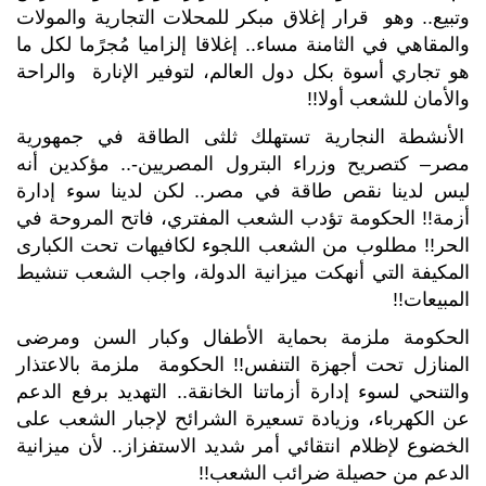
وتبيع.. وهو قرار إغلاق مبكر للمحلات التجارية والمولات
والمقاهي في الثامنة مساء.. إغلاقا إلزاميا مُجرًما لكل ما
هو تجاري أسوة بكل دول العالم، لتوفير الإنارة والراحة
والأمان للشعب أولا!!
الأنشطة النجارية تستهلك ثلثى الطاقة في جمهورية
مصر– كتصريح وزراء البترول المصريين-.. مؤكدين أنه
ليس لدينا نقص طاقة في مصر.. لكن لدينا سوء إدارة
أزمة!! الحكومة تؤدب الشعب المفتري، فاتح المروحة في
الحر!! مطلوب من الشعب اللجوء لكافيهات تحت الكبارى
المكيفة التي أنهكت ميزانية الدولة، واجب الشعب تنشيط
المبيعات!!
الحكومة ملزمة بحماية الأطفال وكبار السن ومرضى
المنازل تحت أجهزة التنفس!! الحكومة ملزمة بالاعتذار
والتنحي لسوء إدارة أزماتنا الخانقة.. التهديد برفع الدعم
عن الكهرباء، وزيادة تسعيرة الشرائح لإجبار الشعب على
الخضوع لإظلام انتقائي أمر شديد الاستفزاز.. لأن ميزانية
الدعم من حصيلة ضرائب الشعب!!