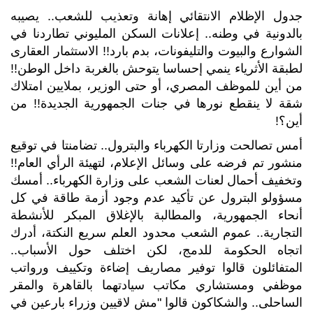
جدول الإظلام الانتقائي إهانة وتعذيب للشعب.. يصيبه
بالدونية في وطنه.. إعلانات السكن المليوني تطاردنا في
الشوارع والبيوت والتليفونات، بدم بارد!! الاستثمار العقارى
لطبقة الأثرياء ينمي إحساسا يتوحش بالغربة داخل الوطن!!
من أين للموظف المصري، أو حتى الوزير، بملايين امتلاك
شقة لا ينقطع نورها في جنات الجمهورية الجديدة!! من
أين؟!
أمس تصالحت وزارتا الكهرباء والبترول.. تضامنتا في توقيع
منشور تم فرضه على وسائل الإعلام، لتهيئة الرأي العام!!
وتخفيف أحمال لعنات الشعب على وزارة الكهرباء.. أمسك
مسؤولو البترول عن تأكيد عدم وجود أزمة طاقة في كل
أنحاء الجمهورية، والمطالبة بالإغلاق المبكر للأنشطة
التجارية.. عموم الشعب محدود العلم سريع النكتة، أدرك
اتجاه الحكومة للدمج، لكن اختلف حول الأسباب..
المتفائلون قالوا توفير مصاريف إضاءة وتكييف ورواتب
موظفي ومستشاري مكاتب سيادتهما بالقاهرة والمقر
الساحلى.. والشكاكون قالوا "مش لاقيين وزراء بارعين في