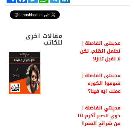
h
a
w
h
e
i
a
c
i
a
l
n
r
e
t
t
e
k
e
b
t
s
g
e
o
e
A
r
d
o
r
p
a
I
k
p
m
n
مقالات اخرى
للكاتب
مدينتي الفاضلة |
نحتمل الظلم، لكن
لا نقبل تنازلا
مدينتى الفاضلة |
شوفوا الكورة
عملت إيه فينا؟
مدينتي الفاضلة |
ذوى الصبر أكرم لنا
من شرائح الفقر!!